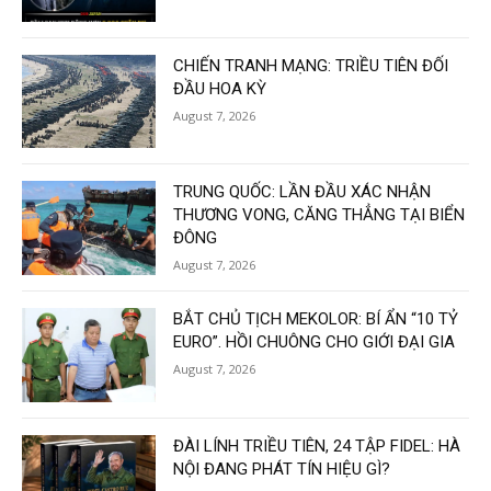
CHIẾN TRANH MẠNG: TRIỀU TIÊN ĐỐI
ĐẦU HOA KỲ
August 7, 2026
TRUNG QUỐC: LẦN ĐẦU XÁC NHẬN
THƯƠNG VONG, CĂNG THẲNG TẠI BIỂN
ĐÔNG
August 7, 2026
BẮT CHỦ TỊCH MEKOLOR: BÍ ẨN “10 TỶ
EURO”. HỒI CHUÔNG CHO GIỚI ĐẠI GIA
August 7, 2026
ĐÀI LÍNH TRIỀU TIÊN, 24 TẬP FIDEL: HÀ
NỘI ĐANG PHÁT TÍN HIỆU GÌ?