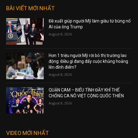
BÀI VIẾT MỚI NHẤT
Đề xuất giúp người Mỹ làm giàu từ bùng nổ
AI của ông Trump
August 8, 2026
Hơn 1 triệu người Mỹ rời bỏ thị trường lao
động: Điều gì đang đẩy cuộc khủng hoảng
lên đỉnh điểm?
August 8, 2026
QUẬN CAM – BIỂU TÌNH ĐẦY KHÍ THẾ
CHỐNG CA NÔ VIỆT CỘNG QUỐC THIÊN
August 8, 2026
VIDEO MỚI NHẤT