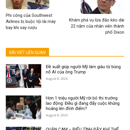
Phi công của Southwest
Khám phá vụ lừa đảo kéo dài
Airlines bị buộc tội lái máy
22 năm của nhân viên thành
bay khi say rượu
phố Dixon
BÀI VIẾT LIÊN QUAN
Đề xuất giúp người Mỹ làm giàu từ bùng
nổ AI của ông Trump
August 8, 2026
Hơn 1 triệu người Mỹ rời bỏ thị trường
lao động: Điều gì đang đẩy cuộc khủng
hoảng lên đỉnh điểm?
August 8, 2026
QUẬN CAM – BIỂU TÌNH ĐẦY KHÍ THẾ