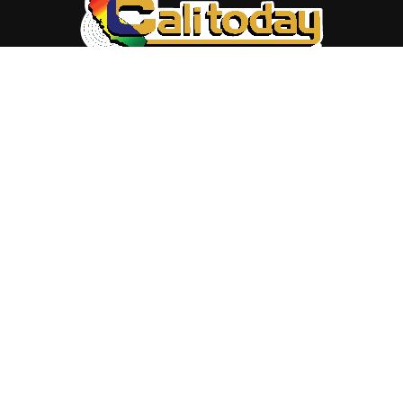
ABOUT US
Trang web
baocalitoday.com
là sản phẩm của Hệ Thống
Truyền Thông Cali Today
Tòa soạn: 1310 Tully Road #109, San Jose, CA 95122
Tel: (408) 482-6527
Contact us:
nam@baocalitoday.com
FOLLOW US