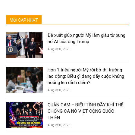
MỚI CẬP NHẬT
Đề xuất giúp người Mỹ làm giàu từ bùng
nổ AI của ông Trump
August 8, 2026
Hơn 1 triệu người Mỹ rời bỏ thị trường
lao động: Điều gì đang đẩy cuộc khủng
hoảng lên đỉnh điểm?
August 8, 2026
QUẬN CAM – BIỂU TÌNH ĐẦY KHÍ THẾ
CHỐNG CA NÔ VIỆT CỘNG QUỐC
THIÊN
August 8, 2026