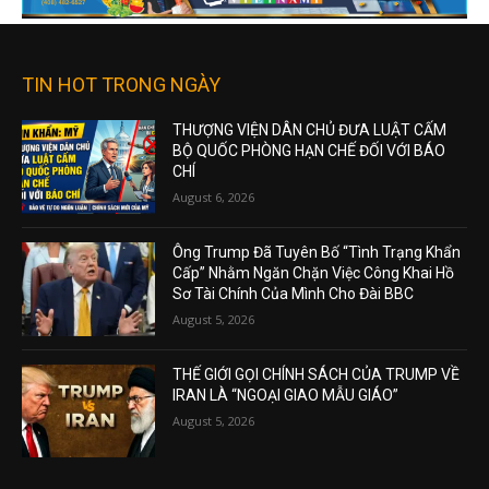
TIN HOT TRONG NGÀY
THƯỢNG VIỆN DÂN CHỦ ĐƯA LUẬT CẤM
BỘ QUỐC PHÒNG HẠN CHẾ ĐỐI VỚI BÁO
CHÍ
August 6, 2026
Ông Trump Đã Tuyên Bố “Tình Trạng Khẩn
Cấp” Nhằm Ngăn Chặn Việc Công Khai Hồ
Sơ Tài Chính Của Mình Cho Đài BBC
August 5, 2026
THẾ GIỚI GỌI CHÍNH SÁCH CỦA TRUMP VỀ
IRAN LÀ “NGOẠI GIAO MẪU GIÁO”
August 5, 2026