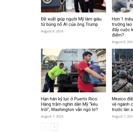
Đề xuất giúp người Mỹ làm giàu
Hơn 1 triệu
từ bùng nổ AI của ông Trump
trường lao
đẩy cuộc k
August 8, 2026
điểm?
August 8, 202
Hạn hán kỷ lục ở Puerto Rico:
Mexico đi
Hàng trăm nghìn dân Mỹ “kêu
vệ ngành c
trời”, Washington vẫn ngó lơ?
trước làn 
August 7, 2026
August 7, 202