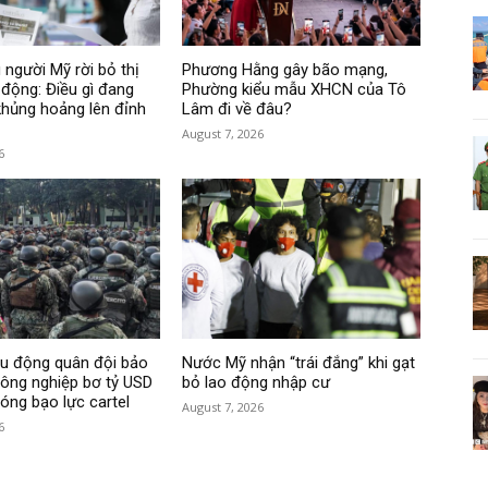
 người Mỹ rời bỏ thị
Phương Hằng gây bão mạng,
 động: Điều gì đang
Phường kiểu mẫu XHCN của Tô
hủng hoảng lên đỉnh
Lâm đi về đâu?
August 7, 2026
6
ều động quân đội bảo
Nước Mỹ nhận “trái đắng” khi gạt
ông nghiệp bơ tỷ USD
bỏ lao động nhập cư
sóng bạo lực cartel
August 7, 2026
6