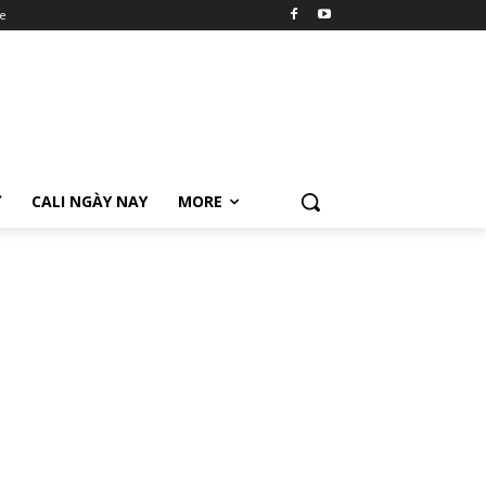
e
Ữ
CALI NGÀY NAY
MORE