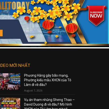
IDEO MỚI NHẤT
Phương Hằng gây bão mạng,
Phường kiểu mẫu XHCN của Tô
Lâm đi về đâu?
August 7, 2026
Vụ án tham nhũng Sheng Thao –
David Duong đi về đâu? Mô hình