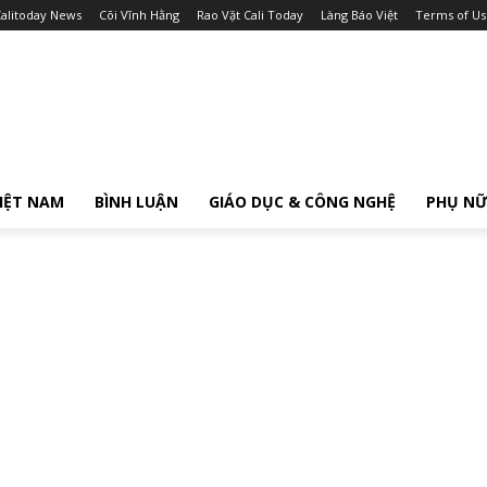
alitoday News
Cõi Vĩnh Hằng
Rao Vặt Cali Today
Làng Báo Việt
Terms of Us
IỆT NAM
BÌNH LUẬN
GIÁO DỤC & CÔNG NGHỆ
PHỤ N