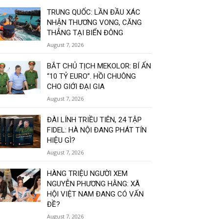
TRUNG QUỐC: LẦN ĐẦU XÁC
NHẬN THƯƠNG VONG, CĂNG
THẲNG TẠI BIỂN ĐÔNG
August 7, 2026
BẮT CHỦ TỊCH MEKOLOR: BÍ ẨN
“10 TỶ EURO”. HỒI CHUÔNG
CHO GIỚI ĐẠI GIA
August 7, 2026
ĐÀI LÍNH TRIỀU TIÊN, 24 TẬP
FIDEL: HÀ NỘI ĐANG PHÁT TÍN
HIỆU GÌ?
August 7, 2026
HÀNG TRIỆU NGƯỜI XEM
NGUYỄN PHƯƠNG HẰNG: XÃ
HỘI VIỆT NAM ĐANG CÓ VẤN
ĐỀ?
August 7, 2026