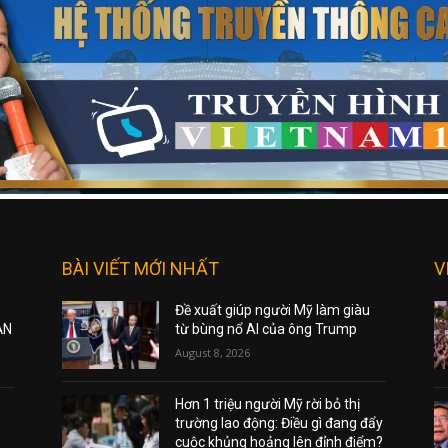
BÀI VIẾT MỚI NHẤT
V
Đề xuất giúp người Mỹ làm giàu
ẠN
từ bùng nổ AI của ông Trump
August 8, 2026
Hơn 1 triệu người Mỹ rời bỏ thị
trường lao động: Điều gì đang đẩy
cuộc khủng hoảng lên đỉnh điểm?