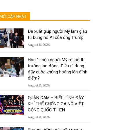
MỚI CẬP NHẬT
Đề xuất giúp người Mỹ làm giàu
từ bùng nổ AI của ông Trump
August 8, 2026
Hơn 1 triệu người Mỹ rời bỏ thị
trường lao động: Điều gì đang
đẩy cuộc khủng hoảng lên đỉnh
điểm?
August 8, 2026
QUẬN CAM – BIỂU TÌNH ĐẦY
KHÍ THẾ CHỐNG CA NÔ VIỆT
CỘNG QUỐC THIÊN
August 8, 2026
Phương Hằng gây bão mạng,