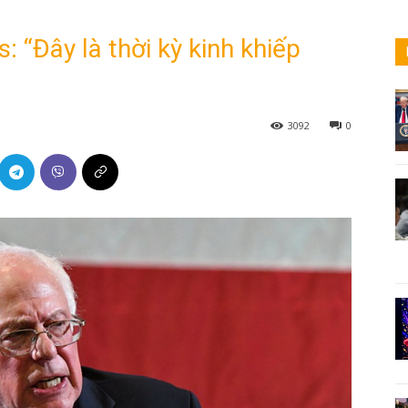
: “Đây là thời kỳ kinh khiếp
3092
0