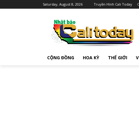
Saturday, August 8, 2026
Truyền Hình Cali Today
C
CỘNG ĐỒNG
HOA KỲ
THẾ GIỚI
V