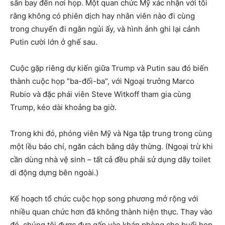
sân bay đến nơi họp. Một quan chức Mỹ xác nhận với tôi
rằng không có phiên dịch hay nhân viên nào đi cùng
trong chuyến đi ngắn ngủi ấy, và hình ảnh ghi lại cảnh
Putin cười lớn ở ghế sau.
Cuộc gặp riêng dự kiến giữa Trump và Putin sau đó biến
thành cuộc họp “ba-đối-ba”, với Ngoại trưởng Marco
Rubio và đặc phái viên Steve Witkoff tham gia cùng
Trump, kéo dài khoảng ba giờ.
Trong khi đó, phóng viên Mỹ và Nga tập trung trong cùng
một lều báo chí, ngăn cách bằng dây thừng. (Ngoại trừ khi
cần dùng nhà vệ sinh – tất cả đều phải sử dụng dãy toilet
di động dựng bên ngoài.)
Kế hoạch tổ chức cuộc họp song phương mở rộng với
nhiều quan chức hơn đã không thành hiện thực. Thay vào
đó, chúng tôi được đưa gấp vào khán phòng cho buổi họp