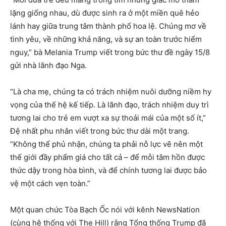
lặng giống nhau, dù được sinh ra ở một miền quê hẻo
lánh hay giữa trung tâm thành phố hoa lệ. Chúng mơ về
tình yêu, về những khả năng, và sự an toàn trước hiểm
nguy,” bà Melania Trump viết trong bức thư đề ngày 15/8
gửi nhà lãnh đạo Nga.
“Là cha mẹ, chúng ta có trách nhiệm nuôi dưỡng niềm hy
vọng của thế hệ kế tiếp. Là lãnh đạo, trách nhiệm duy trì
tương lai cho trẻ em vượt xa sự thoải mái của một số ít,”
Đệ nhất phu nhân viết trong bức thư dài một trang.
“Không thể phủ nhận, chúng ta phải nỗ lực vẽ nên một
thế giới đầy phẩm giá cho tất cả – để mỗi tâm hồn được
thức dậy trong hòa bình, và để chính tương lai được bảo
vệ một cách vẹn toàn.”
Một quan chức Tòa Bạch Ốc nói với kênh NewsNation
(cùng hệ thống với The Hill) rằng Tổng thống Trump đã