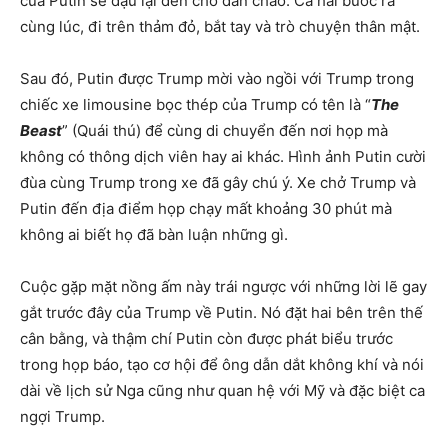
của Putin sẽ dậu lại đến chỗ dàn chào. Cả hai bước ra
cùng lúc, đi trên thảm đỏ, bắt tay và trò chuyện thân mật.
Sau đó, Putin được Trump mời vào ngồi với Trump trong
chiếc xe limousine bọc thép của Trump có tên là “
The
Beast
” (Quái thú) để cùng di chuyển đến nơi họp mà
không có thông dịch viên hay ai khác. Hình ảnh Putin cười
đùa cùng Trump trong xe đã gây chú ý. Xe chở Trump và
Putin đến địa điểm họp chạy mất khoảng 30 phút mà
không ai biết họ đã bàn luận những gì.
Cuộc gặp mặt nồng ấm này trái ngược với những lời lẽ gay
gắt trước đây của Trump về Putin. Nó đặt hai bên trên thế
cân bằng, và thậm chí Putin còn được phát biểu trước
trong họp báo, tạo cơ hội để ông dẫn dắt không khí và nói
dài về lịch sử Nga cũng như quan hệ với Mỹ và đặc biệt ca
ngợi Trump.