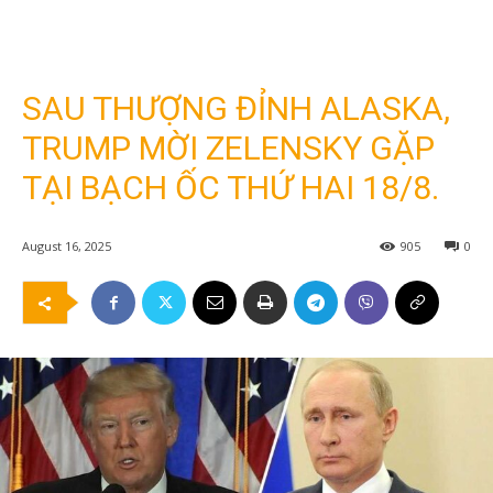
SAU THƯỢNG ĐỈNH ALASKA,
TRUMP MỜI ZELENSKY GẶP
TẠI BẠCH ỐC THỨ HAI 18/8.
August 16, 2025
905
0