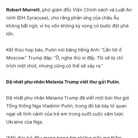
Robert Murrett
, phó giám đốc Viện Chính sách và Luật An
ninh (ĐH Syracuse), cho rằng phản ứng của châu Âu
không bất ngờ, vì họ vốn không kỳ vọng có bước đột phá
lớn.
Kết thúc họp báo, Putin nói bằng tiếng Anh: “Lần tới ở
Moscow.” Trump đáp: “Ồ, nghe thú vị đấy. Tôi sẽ bị chỉ
trích một chút, nhưng cũng có thể sẽ xảy ra.”
Đệ nhất phu nhân Melania Trump viết thư gửi Putin.
Đệ nhất phu nhân Melania Trump đã viết một bức thư gửi
Tổng thống Nga Vladimir Putin, trong đó bà bày tỏ quan
ngại về tình cảnh của trẻ em trong suốt cuộc xâm lược
Ukraine của Nga.
“Mỗi đứa trẻ đều mang trong tim những giấc mơ thầm