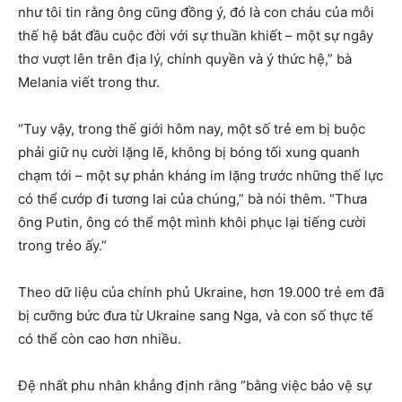
như tôi tin rằng ông cũng đồng ý, đó là con cháu của mỗi
thế hệ bắt đầu cuộc đời với sự thuần khiết – một sự ngây
thơ vượt lên trên địa lý, chính quyền và ý thức hệ,” bà
Melania viết trong thư.
“Tuy vậy, trong thế giới hôm nay, một số trẻ em bị buộc
phải giữ nụ cười lặng lẽ, không bị bóng tối xung quanh
chạm tới – một sự phản kháng im lặng trước những thế lực
có thể cướp đi tương lai của chúng,” bà nói thêm. “Thưa
ông Putin, ông có thể một mình khôi phục lại tiếng cười
trong trẻo ấy.”
Theo dữ liệu của chính phủ Ukraine, hơn 19.000 trẻ em đã
bị cưỡng bức đưa từ Ukraine sang Nga, và con số thực tế
có thể còn cao hơn nhiều.
Đệ nhất phu nhân khẳng định rằng “bằng việc bảo vệ sự