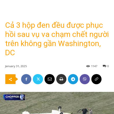
Cả 3 hộp đen đều được phục
hồi sau vụ va chạm chết người
trên không gần Washington,
DC
January 31, 2025
1147
0