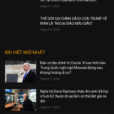
August 5, 2026
THẾ GIỚI GỌI CHÍNH SÁCH CỦA TRUMP VỀ
IRAN LÀ “NGOẠI GIAO MẪU GIÁO”
August 5, 2026
BÀI VIẾT MỚI NHẤT
Bàn cờ địa chính trị Ceuta: Vì sao tình báo
Trung Quốc nghi ngờ Mossad đứng sau
khủng hoảng di cư?
August 7, 2026
Nghe lời Dave Ramsey nhận An sinh Xã hội
ở tuổi 62: Nước đi sai lầm có thể đắt giá cả
đời
August 7, 2026