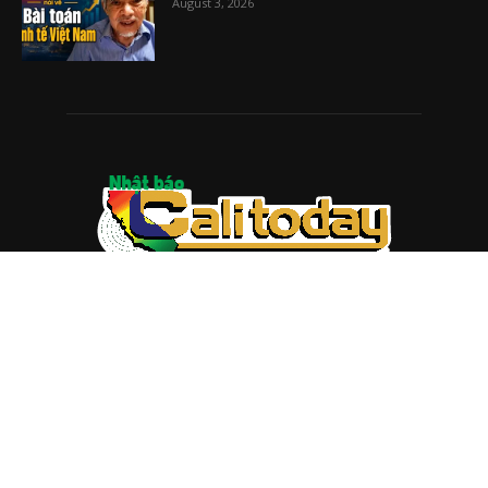
August 3, 2026
ABOUT US
Trang web
baocalitoday.com
là sản phẩm của Hệ Thống
Truyền Thông Cali Today
Tòa soạn: 1310 Tully Road #109, San Jose, CA 95122