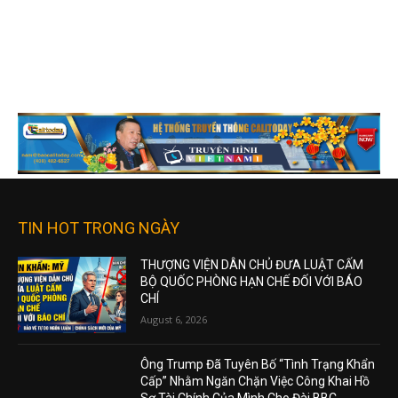
TIN HOT TRONG NGÀY
THƯỢNG VIỆN DÂN CHỦ ĐƯA LUẬT CẤM
BỘ QUỐC PHÒNG HẠN CHẾ ĐỐI VỚI BÁO
CHÍ
August 6, 2026
Ông Trump Đã Tuyên Bố “Tình Trạng Khẩn
Cấp” Nhằm Ngăn Chặn Việc Công Khai Hồ
Sơ Tài Chính Của Mình Cho Đài BBC