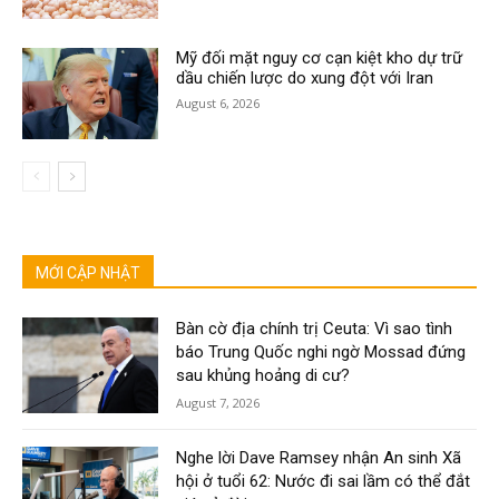
Mỹ đối mặt nguy cơ cạn kiệt kho dự trữ
dầu chiến lược do xung đột với Iran
August 6, 2026
MỚI CẬP NHẬT
Bàn cờ địa chính trị Ceuta: Vì sao tình
báo Trung Quốc nghi ngờ Mossad đứng
sau khủng hoảng di cư?
August 7, 2026
Nghe lời Dave Ramsey nhận An sinh Xã
hội ở tuổi 62: Nước đi sai lầm có thể đắt