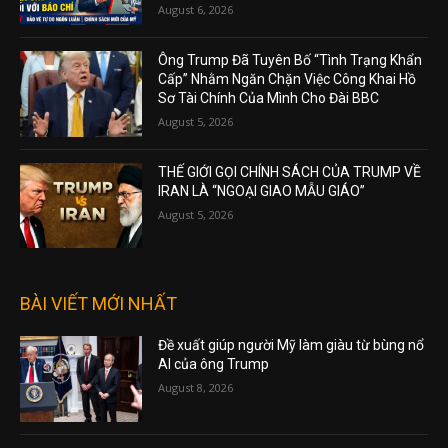
August 6, 2026
Ông Trump Đã Tuyên Bố “Tình Trạng Khẩn
Cấp” Nhằm Ngăn Chặn Việc Công Khai Hồ
Sơ Tài Chính Của Mình Cho Đài BBC
August 5, 2026
THẾ GIỚI GỌI CHÍNH SÁCH CỦA TRUMP VỀ
IRAN LÀ “NGOẠI GIAO MẪU GIÁO”
August 5, 2026
BÀI VIẾT MỚI NHẤT
Đề xuất giúp người Mỹ làm giàu từ bùng nổ
AI của ông Trump
August 8, 2026