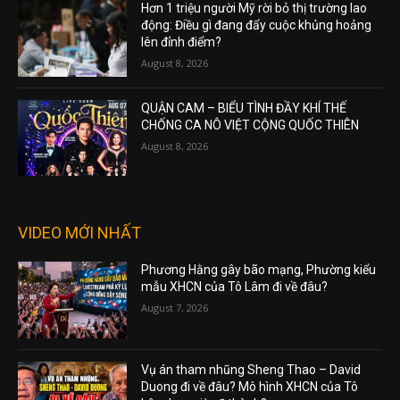
Hơn 1 triệu người Mỹ rời bỏ thị trường lao
động: Điều gì đang đẩy cuộc khủng hoảng
lên đỉnh điểm?
August 8, 2026
QUẬN CAM – BIỂU TÌNH ĐẦY KHÍ THẾ
CHỐNG CA NÔ VIỆT CỘNG QUỐC THIÊN
August 8, 2026
VIDEO MỚI NHẤT
Phương Hằng gây bão mạng, Phường kiểu
mẫu XHCN của Tô Lâm đi về đâu?
August 7, 2026
Vụ án tham nhũng Sheng Thao – David
Duong đi về đâu? Mô hình XHCN của Tô