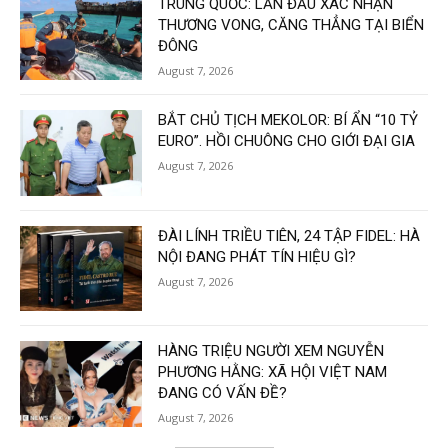
TRUNG QUỐC: LẦN ĐẦU XÁC NHẬN
THƯƠNG VONG, CĂNG THẲNG TẠI BIỂN
ĐÔNG
August 7, 2026
BẮT CHỦ TỊCH MEKOLOR: BÍ ẨN “10 TỶ
EURO”. HỒI CHUÔNG CHO GIỚI ĐẠI GIA
August 7, 2026
ĐÀI LÍNH TRIỀU TIÊN, 24 TẬP FIDEL: HÀ
NỘI ĐANG PHÁT TÍN HIỆU GÌ?
August 7, 2026
HÀNG TRIỆU NGƯỜI XEM NGUYỄN
PHƯƠNG HẰNG: XÃ HỘI VIỆT NAM
ĐANG CÓ VẤN ĐỀ?
August 7, 2026