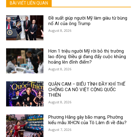
BÀI VIẾT LIÊN QUAN
Đề xuất giúp người Mỹ làm giàu từ bùng
nổ AI của ông Trump
August 8, 2026
Hơn 1 triệu người Mỹ rời bỏ thị trường
lao động: Điều gì đang đẩy cuộc khủng
hoảng lên đỉnh điểm?
August 8, 2026
QUẬN CAM – BIỂU TÌNH ĐẦY KHÍ THẾ
CHỐNG CA NÔ VIỆT CỘNG QUỐC
THIÊN
August 8, 2026
Phương Hằng gây bão mạng, Phường
kiểu mẫu XHCN của Tô Lâm đi về đâu?
August 7, 2026