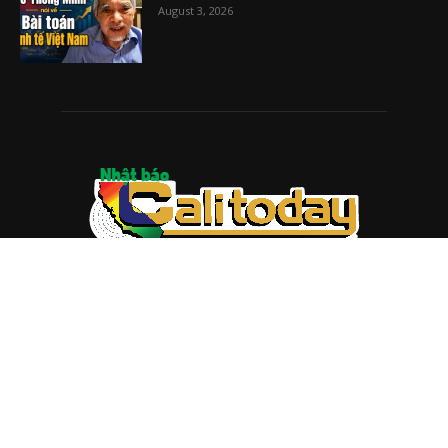
August 3, 2026
ABOUT US
Trang web
baocalitoday.com
là sản phẩm của Hệ Thống
Truyền Thông Cali Today
Tòa soạn: 1310 Tully Road #109, San Jose, CA 95122