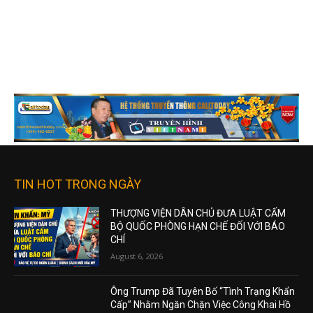
TIN HOT TRONG NGÀY
THƯỢNG VIỆN DÂN CHỦ ĐƯA LUẬT CẤM
BỘ QUỐC PHÒNG HẠN CHẾ ĐỐI VỚI BÁO
CHÍ
August 6, 2026
Ông Trump Đã Tuyên Bố “Tình Trạng Khẩn
Cấp” Nhằm Ngăn Chặn Việc Công Khai Hồ