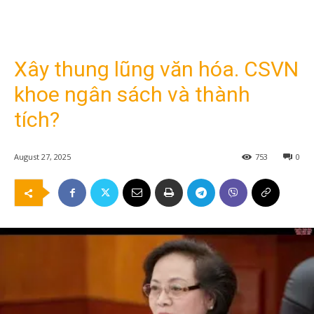
Xây thung lũng văn hóa. CSVN
khoe ngân sách và thành
tích?
August 27, 2025
753
0