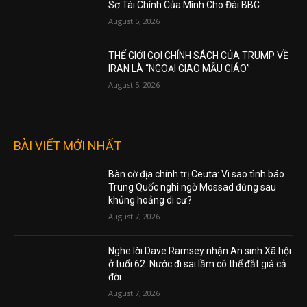
Sơ Tài Chính Của Mình Cho Đài BBC
August 5, 2026
THẾ GIỚI GỌI CHÍNH SÁCH CỦA TRUMP VỀ
IRAN LÀ “NGOẠI GIAO MẪU GIÁO”
August 5, 2026
BÀI VIẾT MỚI NHẤT
Bàn cờ địa chính trị Ceuta: Vì sao tình báo
Trung Quốc nghi ngờ Mossad đứng sau
khủng hoảng di cư?
August 7, 2026
Nghe lời Dave Ramsey nhận An sinh Xã hội
ở tuổi 62: Nước đi sai lầm có thể đắt giá cả
đời
August 7, 2026