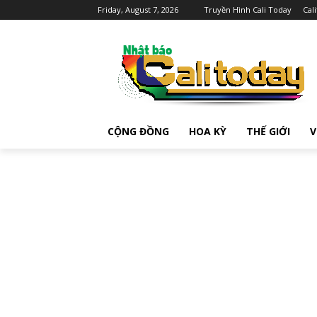
Friday, August 7, 2026
Truyền Hình Cali Today
Cal
CỘNG ĐỒNG
HOA KỲ
THẾ GIỚI
V