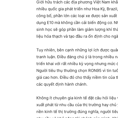
Giới hữu trách các địa phương Việt Nam khẳn
nhiều quốc gia phát triển như Hoa Kỳ, Brazi
công bố, phần lớn các loại xe được sản xuất
dụng E10 mà không cần cải biến động cơ. N
sinh học sẽ góp phần làm giảm lượng khí thả
liệu hóa thạch và tạo đầu ra ổn định cho ng
Tuy nhiên, bên cạnh những lợi ích được quả
tranh luận. Điều đáng chú ý là trong nhiều 
triển khai với rất nhiều kỳ vọng nhưng mức đ
Người tiêu thụ thường chọn RON95 vì tin tưở
giá cao hơn. Điều đó cho thấy niềm tin của t
các quyết định hành chánh.
Không ít chuyên gia kinh tế đặt câu hỏi liệ
xuất phát từ nhu cầu của thị trường hay chủ
nền kinh tế thị trường đúng nghĩa, người t