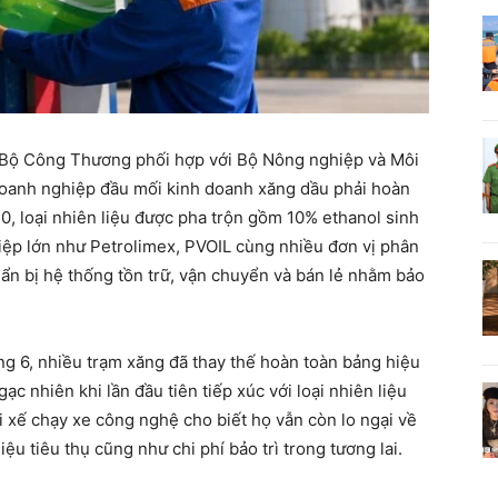
 Bộ Công Thương phối hợp với Bộ Nông nghiệp và Môi
 doanh nghiệp đầu mối kinh doanh xăng dầu phải hoàn
0, loại nhiên liệu được pha trộn gồm 10% ethanol sinh
p lớn như Petrolimex, PVOIL cùng nhiều đơn vị phân
ẩn bị hệ thống tồn trữ, vận chuyển và bán lẻ nhằm bảo
ng 6, nhiều trạm xăng đã thay thế hoàn toàn bảng hiệu
c nhiên khi lần đầu tiên tiếp xúc với loại nhiên liệu
i xế chạy xe công nghệ cho biết họ vẫn còn lo ngại về
ệu tiêu thụ cũng như chi phí bảo trì trong tương lai.