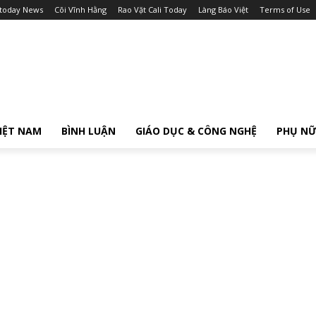
itoday News
Cõi Vĩnh Hằng
Rao Vặt Cali Today
Làng Báo Việt
Terms of Use
IỆT NAM
BÌNH LUẬN
GIÁO DỤC & CÔNG NGHỆ
PHỤ N