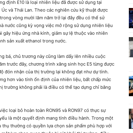
g định E10 là loại nhiên liệu đã được sử dụng tại
l, Úc và Thái Lan. Theo các nghiên cứu kỹ thuật được
 trong vòng mười lăm năm trở lại đây đều có thể sử
hà nước cũng kỳ vọng việc mở rộng sử dụng nhiên liệu
i gây hiệu ứng nhà kính, giảm sự lệ thuộc vào nhiên
ành sản xuất ethanol trong nước.
ng bá, chủ trương này cũng làm dấy lên nhiều cuộc
năm trước đây, chương trình xăng sinh học E5 từng được
ộ đón nhận của thị trường lại không đạt như dự tính.
ng hơn vào tính ổn định của nhiên liệu, bất chấp mức
hị trường không phải là điều có thể tạo dựng chỉ bằng
u việc loại bỏ hoàn toàn RON95 và RON97 có thực sự
 yếu là một quyết định mang tính điều hành. Trong một
iêu thụ thường có quyền lựa chọn sản phẩm phù hợp với