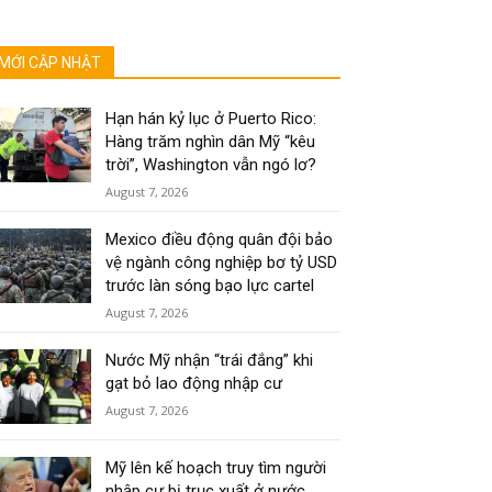
MỚI CẬP NHẬT
Hạn hán kỷ lục ở Puerto Rico:
Hàng trăm nghìn dân Mỹ “kêu
trời”, Washington vẫn ngó lơ?
August 7, 2026
Mexico điều động quân đội bảo
vệ ngành công nghiệp bơ tỷ USD
trước làn sóng bạo lực cartel
August 7, 2026
Nước Mỹ nhận “trái đắng” khi
gạt bỏ lao động nhập cư
August 7, 2026
Mỹ lên kế hoạch truy tìm người
nhập cư bị trục xuất ở nước