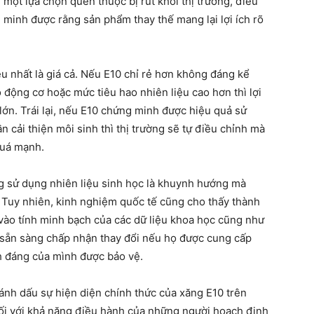
 một lựa chọn quen thuộc bị rút khỏi thị trường, điều
g minh được rằng sản phẩm thay thế mang lại lợi ích rõ
 nhất là giá cả. Nếu E10 chỉ rẻ hơn không đáng kể
ọ động cơ hoặc mức tiêu hao nhiên liệu cao hơn thì lợi
 lớn. Trái lại, nếu E10 chứng minh được hiệu quả sử
 cải thiện môi sinh thì thị trường sẽ tự điều chỉnh mà
quá mạnh.
g sử dụng nhiên liệu sinh học là khuynh hướng mà
. Tuy nhiên, kinh nghiệm quốc tế cũng cho thấy thành
 vào tính minh bạch của các dữ liệu khoa học cũng như
 sẵn sàng chấp nhận thay đổi nếu họ được cung cấp
nh đáng của mình được bảo vệ.
ánh dấu sự hiện diện chính thức của xăng E10 trên
ối với khả năng điều hành của những người hoạch định