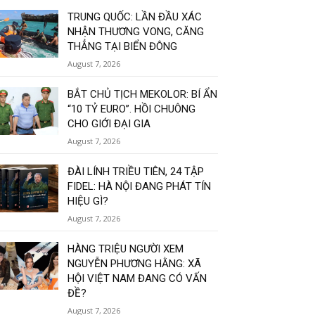
TRUNG QUỐC: LẦN ĐẦU XÁC
NHẬN THƯƠNG VONG, CĂNG
THẲNG TẠI BIỂN ĐÔNG
August 7, 2026
BẮT CHỦ TỊCH MEKOLOR: BÍ ẨN
“10 TỶ EURO”. HỒI CHUÔNG
CHO GIỚI ĐẠI GIA
August 7, 2026
ĐÀI LÍNH TRIỀU TIÊN, 24 TẬP
FIDEL: HÀ NỘI ĐANG PHÁT TÍN
HIỆU GÌ?
August 7, 2026
HÀNG TRIỆU NGƯỜI XEM
NGUYỄN PHƯƠNG HẰNG: XÃ
HỘI VIỆT NAM ĐANG CÓ VẤN
ĐỀ?
August 7, 2026