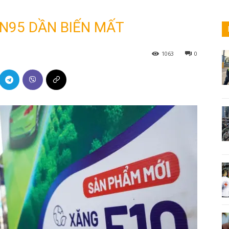
ON95 DẦN BIẾN MẤT
1063
0