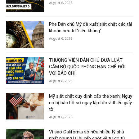
August 6, 2026
Phe Dân chủ Mỹ đề xuất siết chặt các tài
khoản hưu trí “siêu khủng”
August 6, 2026
THƯỢNG VIỆN DÂN CHỦ ĐƯA LUẬT
CẤM BỘ QUỐC PHÒNG HẠN CHẾ ĐỐI
VỚI BÁO CHÍ
August 6, 2026
Mỹ siết chặt quy định cấp thẻ xanh: Nguy
cơ bị bác hồ sơ ngay lập tức vì thiếu giấy
tờ
August 6, 2026
Vì sao California sở hữu nhiều tỷ phú
nhất nhưng lại bị xếp chót về tự do từ