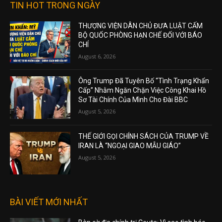
TIN HOT TRONG NGÀY
THƯỢNG VIỆN DÂN CHỦ ĐƯA LUẬT CẤM
BỘ QUỐC PHÒNG HẠN CHẾ ĐỐI VỚI BÁO
CHÍ
August 6, 2026
Ông Trump Đã Tuyên Bố “Tình Trạng Khẩn
Cấp” Nhằm Ngăn Chặn Việc Công Khai Hồ
Sơ Tài Chính Của Mình Cho Đài BBC
August 5, 2026
THẾ GIỚI GỌI CHÍNH SÁCH CỦA TRUMP VỀ
IRAN LÀ “NGOẠI GIAO MẪU GIÁO”
August 5, 2026
BÀI VIẾT MỚI NHẤT