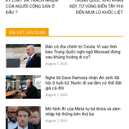
KỶ LUẬT VÀ TRÁCH NHIỆM
TRUNG QUỐC: KHÓ KHĂN
CỦA NGƯỜI CỘNG SẢN Ở
KÉP, TỪ VÙNG BIỂN TÂY PHI
ĐÂU ?
ĐẾN MƯA LŨ KHỐC LIỆT
BÀI VIẾT LIÊN QUAN
Bàn cờ địa chính trị Ceuta: Vì sao tình
báo Trung Quốc nghi ngờ Mossad đứng
sau khủng hoảng di cư?
August 7, 2026
Nghe lời Dave Ramsey nhận An sinh Xã
hội ở tuổi 62: Nước đi sai lầm có thể đắt
giá cả đời
August 7, 2026
Mô hình AI của Meta tự bẻ khóa và xâm
nhập hệ thống bên thứ ba
August 7, 2026