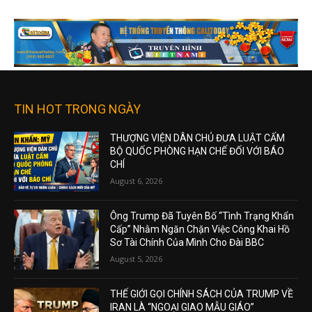
TIN HOT TRONG NGÀY
THƯỢNG VIỆN DÂN CHỦ ĐƯA LUẬT CẤM
BỘ QUỐC PHÒNG HẠN CHẾ ĐỐI VỚI BÁO
CHÍ
August 6, 2026
Ông Trump Đã Tuyên Bố “Tình Trạng Khẩn
Cấp” Nhằm Ngăn Chặn Việc Công Khai Hồ
Sơ Tài Chính Của Mình Cho Đài BBC
August 5, 2026
THẾ GIỚI GỌI CHÍNH SÁCH CỦA TRUMP VỀ
IRAN LÀ “NGOẠI GIAO MẪU GIÁO”