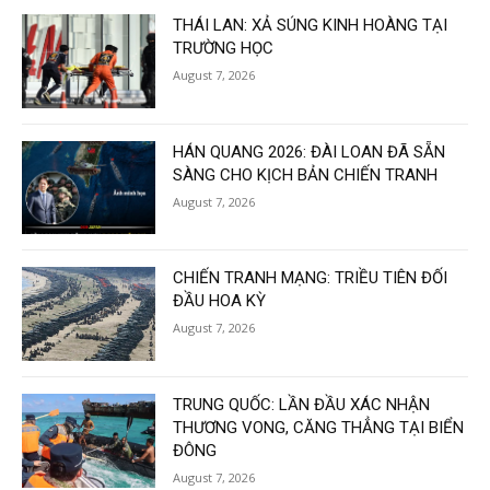
THÁI LAN: XẢ SÚNG KINH HOÀNG TẠI
TRƯỜNG HỌC
August 7, 2026
HÁN QUANG 2026: ĐÀI LOAN ĐÃ SẴN
SÀNG CHO KỊCH BẢN CHIẾN TRANH
August 7, 2026
CHIẾN TRANH MẠNG: TRIỀU TIÊN ĐỐI
ĐẦU HOA KỲ
August 7, 2026
TRUNG QUỐC: LẦN ĐẦU XÁC NHẬN
THƯƠNG VONG, CĂNG THẲNG TẠI BIỂN
ĐÔNG
August 7, 2026