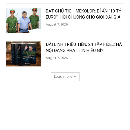
BẮT CHỦ TỊCH MEKOLOR: BÍ ẨN “10 TỶ
EURO”. HỒI CHUÔNG CHO GIỚI ĐẠI GIA
August 7, 2026
ĐÀI LÍNH TRIỀU TIÊN, 24 TẬP FIDEL: HÀ
NỘI ĐANG PHÁT TÍN HIỆU GÌ?
August 7, 2026
Load more