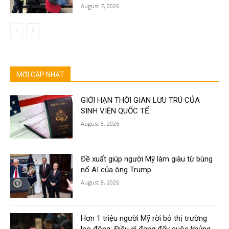
August 7, 2026
MỚI CẬP NHẬT
GIỚI HẠN THỜI GIAN LƯU TRÚ CỦA
SINH VIÊN QUỐC TẾ
August 8, 2026
Đề xuất giúp người Mỹ làm giàu từ bùng
nổ AI của ông Trump
August 8, 2026
Hơn 1 triệu người Mỹ rời bỏ thị trường
lao động: Điều gì đang đẩy cuộc khủng