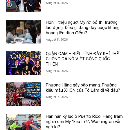
August 8, 2026
Hơn 1 triệu người Mỹ rời bỏ thị trường
lao động: Điều gì đang đẩy cuộc khủng
hoảng lên đỉnh điểm?
August 8, 2026
QUẬN CAM – BIỂU TÌNH ĐẦY KHÍ THẾ
CHỐNG CA NÔ VIỆT CỘNG QUỐC
THIÊN
August 8, 2026
Phương Hằng gây bão mạng, Phường
kiểu mẫu XHCN của Tô Lâm đi về đâu?
August 7, 2026
Hạn hán kỷ lục ở Puerto Rico: Hàng trăm
nghìn dân Mỹ “kêu trời”, Washington vẫn
ngó lơ?