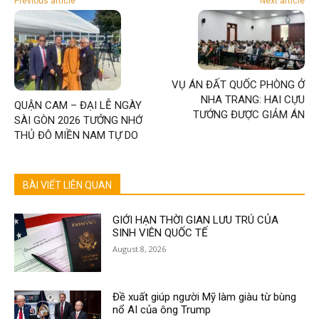
Previous article
Next article
VỤ ÁN ĐẤT QUỐC PHÒNG Ở
NHA TRANG: HAI CỰU
QUẬN CAM – ĐẠI LỄ NGÀY
TƯỚNG ĐƯỢC GIẢM ÁN
SÀI GÒN 2026 TƯỞNG NHỚ
THỦ ĐÔ MIỀN NAM TỰ DO
BÀI VIẾT LIÊN QUAN
GIỚI HẠN THỜI GIAN LƯU TRÚ CỦA
SINH VIÊN QUỐC TẾ
August 8, 2026
Đề xuất giúp người Mỹ làm giàu từ bùng
nổ AI của ông Trump