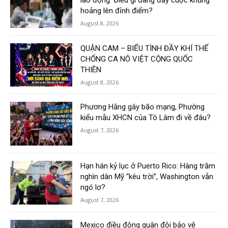
hoảng lên đỉnh điểm?
August 8, 2026
QUẬN CAM – BIỂU TÌNH ĐẦY KHÍ THẾ
CHỐNG CA NÔ VIỆT CỘNG QUỐC
THIÊN
August 8, 2026
Phương Hằng gây bão mạng, Phường
kiểu mẫu XHCN của Tô Lâm đi về đâu?
August 7, 2026
Hạn hán kỷ lục ở Puerto Rico: Hàng trăm
nghìn dân Mỹ “kêu trời”, Washington vẫn
ngó lơ?
August 7, 2026
Mexico điều động quân đội bảo vệ