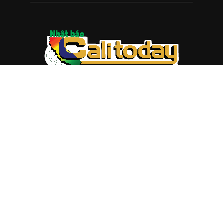
ABOUT US
Trang web
baocalitoday.com
là sản phẩm của Hệ Thống
Truyền Thông Cali Today
Tòa soạn: 1310 Tully Road #109, San Jose, CA 95122
Tel: (408) 482-6527
Contact us:
nam@baocalitoday.com