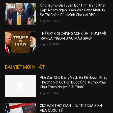
Ông Trump Đã Tuyên Bố “Tình Trạng Khẩn
Cấp” Nhằm Ngăn Chặn Việc Công Khai Hồ
Sơ Tài Chính Của Mình Cho Đài BBC
August 5, 2026
THẾ GIỚI GỌI CHÍNH SÁCH CỦA TRUMP VỀ
IRAN LÀ “NGOẠI GIAO MẪU GIÁO”
August 5, 2026
BÀI VIẾT MỚI NHẤT
Phe Dân Chủ Đang Vạch Ra Kế Hoạch Khác
Thường Với Cơ Hội “Buộc Ông Trump Phải
Chịu Trách Nhiệm Giải Trình”.
August 8, 2026
GIỚI HẠN THỜI GIAN LƯU TRÚ CỦA SINH
VIÊN QUỐC TẾ