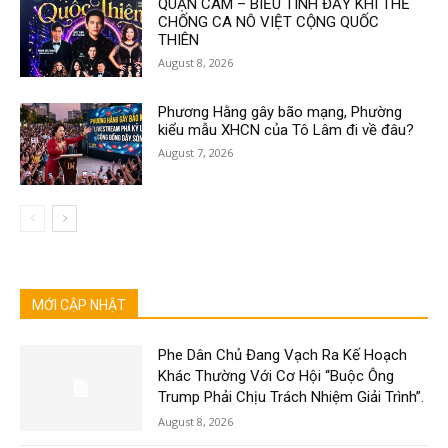
QUẬN CAM – BIỂU TÌNH ĐẦY KHÍ THẾ
CHỐNG CA NÔ VIỆT CỘNG QUỐC
THIÊN
August 8, 2026
Phương Hằng gây bão mạng, Phường
kiểu mẫu XHCN của Tô Lâm đi về đâu?
August 7, 2026
MỚI CẬP NHẬT
Phe Dân Chủ Đang Vạch Ra Kế Hoạch
Khác Thường Với Cơ Hội “Buộc Ông
Trump Phải Chịu Trách Nhiệm Giải Trình”.
August 8, 2026