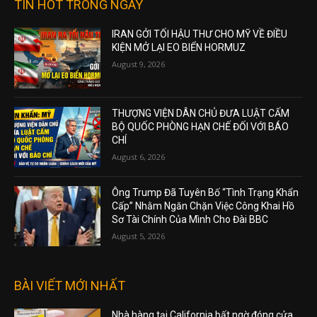
TIN HOT TRONG NGÀY
IRAN GỞI TỐI HẬU THƯ CHO MỸ VỀ ĐIỀU
KIỆN MỞ LẠI EO BIỂN HORMUZ
August 9, 2026
THƯỢNG VIỆN DÂN CHỦ ĐƯA LUẬT CẤM
BỘ QUỐC PHÒNG HẠN CHẾ ĐỐI VỚI BÁO
CHÍ
August 6, 2026
Ông Trump Đã Tuyên Bố “Tình Trạng Khẩn
Cấp” Nhằm Ngăn Chặn Việc Công Khai Hồ
Sơ Tài Chính Của Mình Cho Đài BBC
August 5, 2026
BÀI VIẾT MỚI NHẤT
Nhà hàng tại California bất ngờ đóng cửa