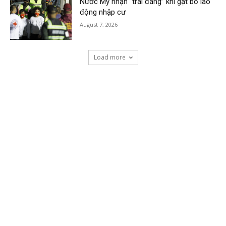
Nước Mỹ nhận “trái đắng” khi gạt bỏ lao
động nhập cư
August 7, 2026
Load more