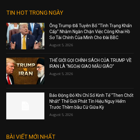
TIN HOT TRONG NGÀY
Ông Trump Đã Tuyên Bố “Tình Trạng Khẩn
Cấp” Nhằm Ngăn Chặn Việc Công Khai Hồ
Sơ Tài Chính Của Mình Cho Đài BBC
August 5, 2026
THẾ GIỚI GỌI CHÍNH SÁCH CỦA TRUMP VỀ
IRAN LÀ “NGOẠI GIAO MẪU GIÁO”
August 5, 2026
Báo Động Đỏ Khi Chỉ Số Kinh Tế “Then Chốt
Nhất” Thế Giới Phát Tín Hiệu Nguy Hiểm
Trước Thềm bầu Cử Giữa Kỳ
August 5, 2026