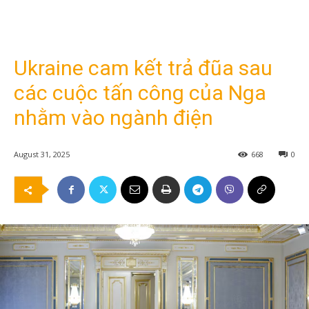
Ukraine cam kết trả đũa sau
các cuộc tấn công của Nga
nhằm vào ngành điện
August 31, 2025
668
0