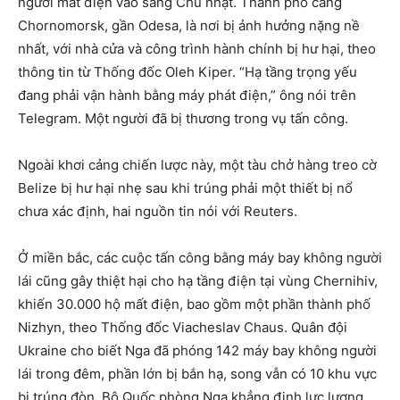
người mất điện vào sáng Chủ nhật. Thành phố cảng
Chornomorsk, gần Odesa, là nơi bị ảnh hưởng nặng nề
nhất, với nhà cửa và công trình hành chính bị hư hại, theo
thông tin từ Thống đốc Oleh Kiper. “Hạ tầng trọng yếu
đang phải vận hành bằng máy phát điện,” ông nói trên
Telegram. Một người đã bị thương trong vụ tấn công.
Ngoài khơi cảng chiến lược này, một tàu chở hàng treo cờ
Belize bị hư hại nhẹ sau khi trúng phải một thiết bị nổ
chưa xác định, hai nguồn tin nói với Reuters.
Ở miền bắc, các cuộc tấn công bằng máy bay không người
lái cũng gây thiệt hại cho hạ tầng điện tại vùng Chernihiv,
khiến 30.000 hộ mất điện, bao gồm một phần thành phố
Nizhyn, theo Thống đốc Viacheslav Chaus. Quân đội
Ukraine cho biết Nga đã phóng 142 máy bay không người
lái trong đêm, phần lớn bị bắn hạ, song vẫn có 10 khu vực
bị trúng đòn. Bộ Quốc phòng Nga khẳng định lực lượng