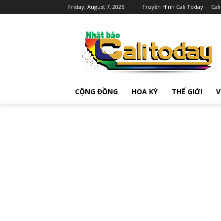
Friday, August 7, 2026
Truyền Hình Cali Today
Cal
CỘNG ĐỒNG
HOA KỲ
THẾ GIỚI
V