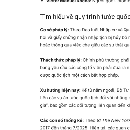
Victor Manuel Rocha:
Người gốc Colombia
Tìm hiểu về quy trình tước quốc
Cơ sở pháp lý:
Theo Đạo luật Nhập cư và Quốc
hồi và giấy chứng nhận nhập tịch bị hủy bỏ 
hoặc thông qua việc che giấu các sự thật qua
Thách thức pháp lý:
Chính phủ thường phải đ
bang yêu cầu các công tố viên phải đưa ra 
được quốc tịch một cách bất hợp pháp.
Xu hướng hiện nay:
Kể từ năm ngoái, Bộ Tư 
tiên các vụ án tước quốc tịch đối với nhữn
gia”, bao gồm các đối tượng liên quan đến k
Các con số thống kê:
Theo tờ
The New Yor
2017 đến tháng 7/2025. Hiện tại, các quan 