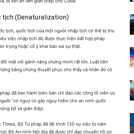
, bị kết án làm gián điệp cho Cuba.
 tịch (Denaturalization)
 tịch, quốc tịch của một người nhập tịch có thể bị thu
nếu việc nhập tịch đó được thực hiện bất hợp pháp
n trọng hoặc cố ý khai báo sai sự thật.
ối mặt với gánh nặng chứng minh rất lớn. Luật liên
những bằng chứng thuyết phục cho thấy cá nhân đó có
pháp đã ban hành biên bản chỉ đạo các công tố viên ưu
g người “có nguy cơ gây nguy hiểm cho an ninh quốc
hủng bố và gián điệp.
k Times
, Bộ Tư pháp đã đệ trình 130 vụ việc từ năm
chức Bộ An ninh Nội địa đã được chỉ đạo chuyển hồ sơ