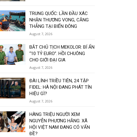
TRUNG QUỐC: LẦN ĐẦU XÁC
NHẬN THƯƠNG VONG, CĂNG
THẲNG TẠI BIỂN ĐÔNG
August 7, 2026
BẮT CHỦ TỊCH MEKOLOR: BÍ ẨN
“10 TỶ EURO”. HỒI CHUÔNG
CHO GIỚI ĐẠI GIA
August 7, 2026
ĐÀI LÍNH TRIỀU TIÊN, 24 TẬP
FIDEL: HÀ NỘI ĐANG PHÁT TÍN
HIỆU GÌ?
August 7, 2026
HÀNG TRIỆU NGƯỜI XEM
NGUYỄN PHƯƠNG HẰNG: XÃ
HỘI VIỆT NAM ĐANG CÓ VẤN
ĐỀ?