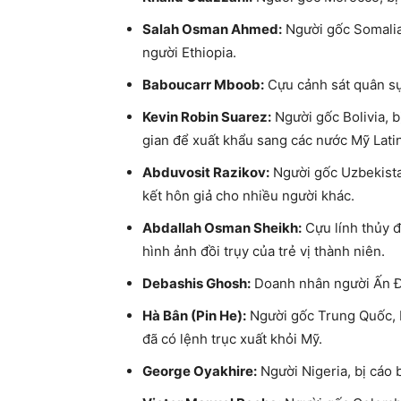
Salah Osman Ahmed:
Người gốc Somalia,
người Ethiopia.
Baboucarr Mboob:
Cựu cảnh sát quân sự
Kevin Robin Suarez:
Người gốc Bolivia, 
gian để xuất khẩu sang các nước Mỹ Lati
Abduvosit Razikov:
Người gốc Uzbekistan
kết hôn giả cho nhiều người khác.
Abdallah Osman Sheikh:
Cựu lính thủy đ
hình ảnh đồi trụy của trẻ vị thành niên.
Debashis Ghosh:
Doanh nhân người Ấn Độ
Hà Bân (Pin He):
Người gốc Trung Quốc, b
đã có lệnh trục xuất khỏi Mỹ.
George Oyakhire:
Người Nigeria, bị cáo 