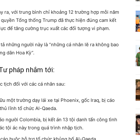
ảy ra, với trung bình chỉ khoảng 12 trường hợp mỗi năm
nh quyền Tổng thống Trump đã thực hiện đúng cam kết
ực để tăng cường trục xuất các đối tượng vi phạm.
ả những người này là “những cá nhân lẽ ra không bao
ông dân Hoa Kỳ”.
Tư pháp nhắm tới:
tịch đối với các cá nhân sau:
u một trường dạy lái xe tại Phoenix, gốc Iraq, bị cáo
 thủ lĩnh tổ chức Al-Qaeda.
 người Colombia, bị kết án 13 tội danh tấn công tình
c tội ác này trong quá trình nhập tịch.
cáo buộc hỗ trợ tổ chức khủng bố Al-Qaeda.