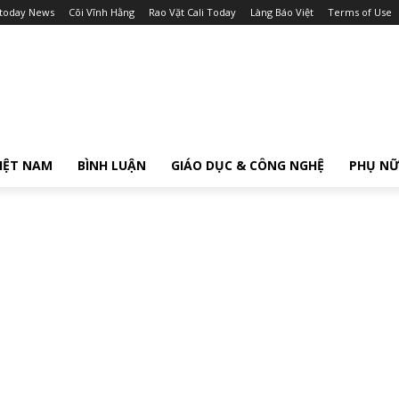
itoday News
Cõi Vĩnh Hằng
Rao Vặt Cali Today
Làng Báo Việt
Terms of Use
IỆT NAM
BÌNH LUẬN
GIÁO DỤC & CÔNG NGHỆ
PHỤ N