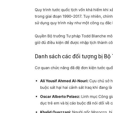
Quy trình tước quốc tịch vốn khá hiếm khi x
trong giai đoạn 1990–2017. Tuy nhiên, chí
sử dụng quy trình này như một công cụ đắc l
Quyền Bộ trưởng Tư pháp Todd Blanche mô t
giờ đủ điều kiện để được nhập tịch thành c
Danh sách các đối tượng bị Bộ 
Cơ quan chức năng đã đệ đơn kiện tước quốc 
Ali Yousif Ahmed Al-Nouri:
Cựu chủ sở hữ
buộc sát hại hai cảnh sát Iraq khi đang là
Oscar Alberto Pelaez:
Linh mục Công giáo
dục trẻ em và bị cáo buộc đã nói dối về cá
Khalid Ouazzani:
Người gốc Morocco, bị 