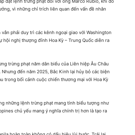
p đặt lệnh trừng phạt đối với ông Marco Rubio, khi đó
ưởng, vì những chỉ trích liên quan đến vấn đề nhân
h vẫn phải duy trì các kênh ngoại giao với Washington
ự hội nghị thượng đỉnh Hoa Kỳ – Trung Quốc diễn ra
ừng trừng phạt năm dân biểu của Liên hiệp Âu Châu
. Nhưng đến năm 2025, Bắc Kinh lại hủy bỏ các biện
u trong bối cảnh cuộc chiến thương mại với Hoa Kỳ
ằng những lệnh trừng phạt mang tính biểu tượng như
pines chủ yếu mang ý nghĩa chính trị hơn là tạo ra
nila hoàn toàn không có dấu hiệu lùi bước. Trái lại,