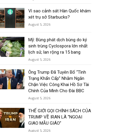
Vì sao cảnh sát Hàn Quốc khám
xét trụ sở Starbucks?
August 5, 2026
Mỹ: Bùng phát dịch bùng do ký
sinh trùng Cyclospora lớn nhất
lịch sử, lan rộng ra 15 bang
August 5, 2026
Ông Trump Đã Tuyên Bố “Tình
Trạng Khẩn Cấp” Nhằm Ngăn
Chặn Việc Công Khai Hồ Sơ Tài
Chính Của Mình Cho Đài BBC
August 5, 2026
THẾ GIỚI GỌI CHÍNH SÁCH CỦA
TRUMP VỀ IRAN LÀ “NGOẠI
GIAO MẪU GIÁO”
August 5, 2026