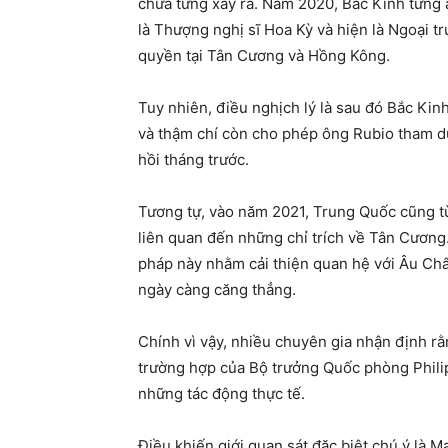
chưa từng xảy ra. Năm 2020, Bắc Kinh từng á
là Thượng nghị sĩ Hoa Kỳ và hiện là Ngoại tr
quyền tại Tân Cương và Hồng Kông.
Tuy nhiên, điều nghịch lý là sau đó Bắc Kin
và thậm chí còn cho phép ông Rubio tham d
hồi tháng trước.
Tương tự, vào năm 2021, Trung Quốc cũng t
liên quan đến những chỉ trích về Tân Cương
pháp này nhằm cải thiện quan hệ với Âu Châ
ngày càng căng thẳng.
Chính vì vậy, nhiều chuyên gia nhận định r
trường hợp của Bộ trưởng Quốc phòng Philip
những tác động thực tế.
Điều khiến giới quan sát đặc biệt chú ý là Ma