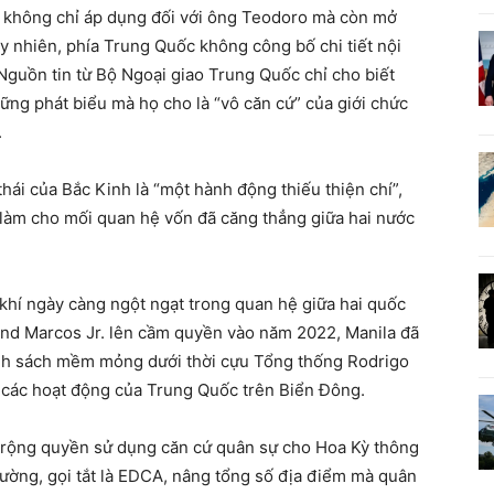
h không chỉ áp dụng đối với ông Teodoro mà còn mở
y nhiên, phía Trung Quốc không công bố chi tiết nội
guồn tin từ Bộ Ngoại giao Trung Quốc chỉ cho biết
ững phát biểu mà họ cho là “vô căn cứ” của giới chức
.
thái của Bắc Kinh là “một hành động thiếu thiện chí”,
 làm cho mối quan hệ vốn đã căng thẳng giữa hai nước
hí ngày càng ngột ngạt trong quan hệ giữa hai quốc
nand Marcos Jr. lên cầm quyền vào năm 2022, Manila đã
hính sách mềm mỏng dưới thời cựu Tổng thống Rodrigo
 các hoạt động của Trung Quốc trên Biển Đông.
ở rộng quyền sử dụng căn cứ quân sự cho Hoa Kỳ thông
ờng, gọi tắt là EDCA, nâng tổng số địa điểm mà quân