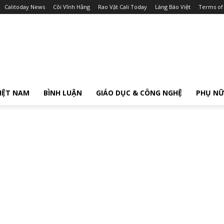
Calitoday News
Cõi Vĩnh Hằng
Rao Vặt Cali Today
Làng Báo Việt
Terms of
IỆT NAM
BÌNH LUẬN
GIÁO DỤC & CÔNG NGHỆ
PHỤ N