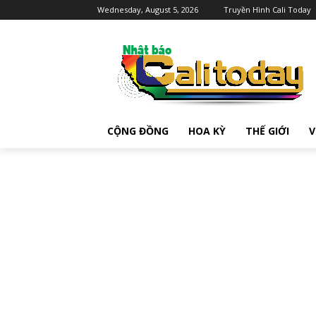
Wednesday, August 5, 2026
Truyền Hình Cali Today
CỘNG ĐỒNG
HOA KỲ
THẾ GIỚI
V