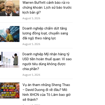
Warren Buffett cảnh báo rủi ro
chứng khoán: Lịch sử báo trước
kịch bản gì?
August 5, 2026
Doanh nghiệp chấm dứt tăng
lương đồng loạt, chuyển sang
đãi ngộ theo năng lực
August 5, 2026
Doanh nghiệp Mỹ nhận hàng tỷ
USD tiền hoàn thuế quan: Vì sao
người tiêu dùng không được
chia phần?
August 5, 2026
Vụ án tham nhũng Sheng Thao
– David Duong đi về đâu? Mô
hình XHCN của Tô Lâm bao giờ
sẽ thành?