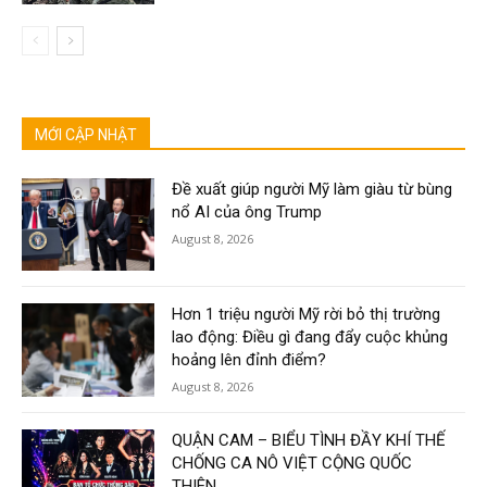
MỚI CẬP NHẬT
Đề xuất giúp người Mỹ làm giàu từ bùng
nổ AI của ông Trump
August 8, 2026
Hơn 1 triệu người Mỹ rời bỏ thị trường
lao động: Điều gì đang đẩy cuộc khủng
hoảng lên đỉnh điểm?
August 8, 2026
QUẬN CAM – BIỂU TÌNH ĐẦY KHÍ THẾ
CHỐNG CA NÔ VIỆT CỘNG QUỐC
THIÊN