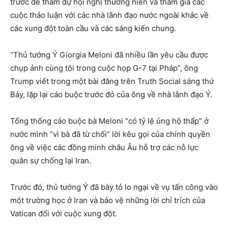
trước để tham dự hội nghị thường niên và tham gia các
cuộc thảo luận với các nhà lãnh đạo nước ngoài khác về
các xung đột toàn cầu và các sáng kiến ​​chung.
“Thủ tướng Ý Giorgia Meloni đã nhiều lần yêu cầu được
chụp ảnh cùng tôi trong cuộc họp G-7 tại Pháp”, ông
Trump viết trong một bài đăng trên Truth Social sáng thứ
Bảy, lặp lại cáo buộc trước đó của ông về nhà lãnh đạo Ý.
Tổng thống cáo buộc bà Meloni “có tỷ lệ ủng hộ thấp” ở
nước mình “vì bà đã từ chối” lời kêu gọi của chính quyền
ông về việc các đồng minh châu Âu hỗ trợ các nỗ lực
quân sự chống lại Iran.
Trước đó, thủ tướng Ý đã bày tỏ lo ngại về vụ tấn công vào
một trường học ở Iran và bảo vệ những lời chỉ trích của
Vatican đối với cuộc xung đột.