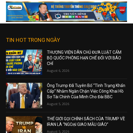
TIN HOT TRONG NGÀY
THƯỢNG VIỆN DÂN CHỦ ĐƯA LUẬT CẤM
BỘ QUỐC PHÒNG HẠN CHẾ ĐỐI VỚI BÁO
CHÍ
August 6, 2026
Ông Trump Đã Tuyên Bố “Tình Trạng Khẩn
Cấp” Nhằm Ngăn Chặn Việc Công Khai Hồ
Sơ Tài Chính Của Mình Cho Đài BBC
August 5, 2026
THẾ GIỚI GỌI CHÍNH SÁCH CỦA TRUMP VỀ
IRAN LÀ “NGOẠI GIAO MẪU GIÁO”
August 5, 2026