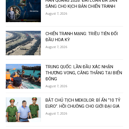
HÁN QUANG 2026: ĐÀI LOAN ĐÃ SẴN
SÀNG CHO KỊCH BẢN CHIẾN TRANH
August 7, 2026
CHIẾN TRANH MẠNG: TRIỀU TIÊN ĐỐI
ĐẦU HOA KỲ
August 7, 2026
TRUNG QUỐC: LẦN ĐẦU XÁC NHẬN
THƯƠNG VONG, CĂNG THẲNG TẠI BIỂN
ĐÔNG
August 7, 2026
BẮT CHỦ TỊCH MEKOLOR: BÍ ẨN “10 TỶ
EURO”. HỒI CHUÔNG CHO GIỚI ĐẠI GIA
August 7, 2026