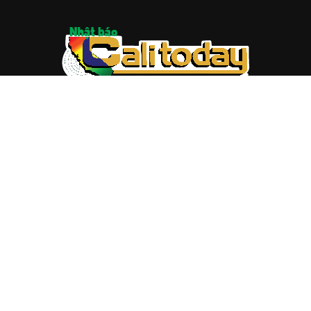
ABOUT US
Trang web
baocalitoday.com
là sản phẩm của Hệ Thống
Truyền Thông Cali Today
Tòa soạn: 1310 Tully Road #109, San Jose, CA 95122
Tel: (408) 482-6527
Contact us:
nam@baocalitoday.com