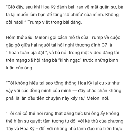
“Giờ đây, sau khi Hoa Kỳ đánh bại Iran về mặt quân sự, bà
ta lại muốn làm bạn để tăng ‘số phiếu’ của mình. Không
đời nào!!!” Trump viết trong bài đăng.
Hôm thứ Sáu, Meloni gọi cách mô tả của Trump về cuộc
gặp gỡ giữa hai người tại hội nghị thượng đỉnh G7 là
” hoàn toàn bịa đặt “, và bà nói trong một video đăng tải
trên mạng xã hội rằng bà “kinh ngạc” trước những bình
luận của ông.
“Tôi không hiểu tại sao tổng thống Hoa Kỳ lại cư xử như
vậy với các đồng minh của mình — đây chắc chắn không
phải là lần đầu tiên chuyện này xảy ra,” Meloni nói.
“Tôi chỉ có thể nói rằng thật đáng tiếc khi ông ấy không
thể hiện sự quyết tâm tương tự đối với kẻ thù của phương
Tây và Hoa Kỳ – đối với những nhà lãnh đạo mà trên thực