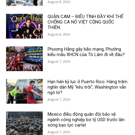
August 8, 2026
QUẬN CAM – BIỂU TÌNH ĐẦY KHÍ THẾ
CHỐNG CA NÔ VIỆT CỘNG QUỐC
THIÊN
August 8, 2026
Phương Hằng gây bão mạng, Phường
kiểu mẫu XHCN của Tô Lâm đi về đâu?
August 7, 2026
Hạn hán kỷ lục ở Puerto Rico: Hàng trăm
nghìn dân Mỹ “kêu trời”, Washington vẫn
ngó lơ?
August 7, 2026
Mexico điều động quân đội bảo vệ
ngành công nghiệp bơ tỷ USD trước làn
sóng bạo lực cartel
August 7, 2026