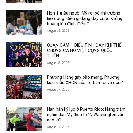
Hơn 1 triệu người Mỹ rời bỏ thị trường
lao động: Điều gì đang đẩy cuộc khủng
hoảng lên đỉnh điểm?
August 8, 2026
QUẬN CAM – BIỂU TÌNH ĐẦY KHÍ THẾ
CHỐNG CA NÔ VIỆT CỘNG QUỐC
THIÊN
August 8, 2026
Phương Hằng gây bão mạng, Phường
kiểu mẫu XHCN của Tô Lâm đi về đâu?
August 7, 2026
Hạn hán kỷ lục ở Puerto Rico: Hàng trăm
nghìn dân Mỹ “kêu trời”, Washington vẫn
ngó lơ?
August 7, 2026