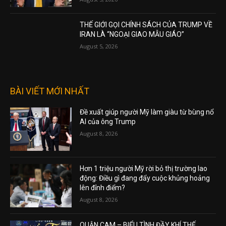
THẾ GIỚI GỌI CHÍNH SÁCH CỦA TRUMP VỀ
IRAN LÀ “NGOẠI GIAO MẪU GIÁO”
August 5, 2026
BÀI VIẾT MỚI NHẤT
Đề xuất giúp người Mỹ làm giàu từ bùng nổ
AI của ông Trump
August 8, 2026
Hơn 1 triệu người Mỹ rời bỏ thị trường lao
động: Điều gì đang đẩy cuộc khủng hoảng
lên đỉnh điểm?
August 8, 2026
QUẬN CAM – BIỂU TÌNH ĐẦY KHÍ THẾ