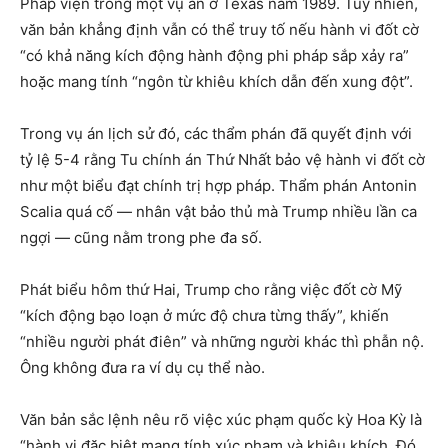
Pháp viện trong một vụ án ở Texas năm 1989. Tuy nhiên,
văn bản khẳng định vẫn có thể truy tố nếu hành vi đốt cờ
“có khả năng kích động hành động phi pháp sắp xảy ra”
hoặc mang tính “ngôn từ khiêu khích dẫn đến xung đột”.
Trong vụ án lịch sử đó, các thẩm phán đã quyết định với
tỷ lệ 5-4 rằng Tu chính án Thứ Nhất bảo vệ hành vi đốt cờ
như một biểu đạt chính trị hợp pháp. Thẩm phán Antonin
Scalia quá cố — nhân vật bảo thủ mà Trump nhiều lần ca
ngợi — cũng nằm trong phe đa số.
Phát biểu hôm thứ Hai, Trump cho rằng việc đốt cờ Mỹ
“kích động bạo loạn ở mức độ chưa từng thấy”, khiến
“nhiều người phát điên” và những người khác thì phẫn nộ.
Ông không đưa ra ví dụ cụ thể nào.
Văn bản sắc lệnh nêu rõ việc xúc phạm quốc kỳ Hoa Kỳ là
“hành vi đặc biệt mang tính xúc phạm và khiêu khích. Đó