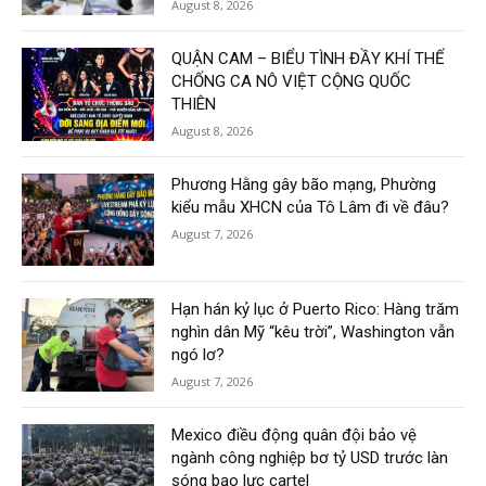
August 8, 2026
QUẬN CAM – BIỂU TÌNH ĐẦY KHÍ THẾ
CHỐNG CA NÔ VIỆT CỘNG QUỐC
THIÊN
August 8, 2026
Phương Hằng gây bão mạng, Phường
kiểu mẫu XHCN của Tô Lâm đi về đâu?
August 7, 2026
Hạn hán kỷ lục ở Puerto Rico: Hàng trăm
nghìn dân Mỹ “kêu trời”, Washington vẫn
ngó lơ?
August 7, 2026
Mexico điều động quân đội bảo vệ
ngành công nghiệp bơ tỷ USD trước làn
sóng bạo lực cartel