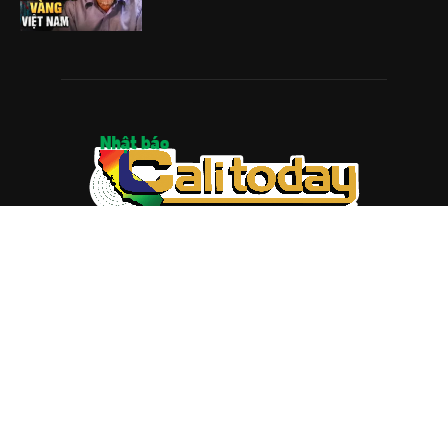
ABOUT US
Trang web
baocalitoday.com
là sản phẩm của Hệ Thống
Truyền Thông Cali Today
Tòa soạn: 1310 Tully Road #109, San Jose, CA 95122
Tel: (408) 482-6527