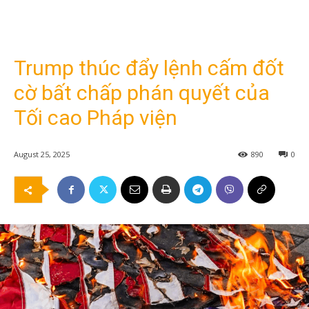
Trump thúc đẩy lệnh cấm đốt
cờ bất chấp phán quyết của
Tối cao Pháp viện
August 25, 2025
890
0