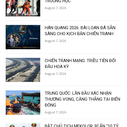
TRƯỜNG HỌC
August 7, 2026
HÁN QUANG 2026: ĐÀI LOAN ĐÃ SẴN
SÀNG CHO KỊCH BẢN CHIẾN TRANH
August 7, 2026
CHIẾN TRANH MẠNG: TRIỀU TIÊN ĐỐI
ĐẦU HOA KỲ
August 7, 2026
TRUNG QUỐC: LẦN ĐẦU XÁC NHẬN
THƯƠNG VONG, CĂNG THẲNG TẠI BIỂN
ĐÔNG
August 7, 2026
BẮT CHỦ TỊCH MEKOLOR: BÍ ẨN “10 TỶ