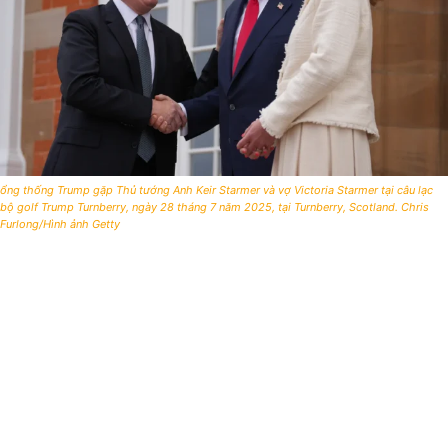
ổng thống Trump gặp Thủ tướng Anh Keir Starmer và vợ Victoria Starmer tại câu lạc
bộ golf Trump Turnberry, ngày 28 tháng 7 năm 2025, tại Turnberry, Scotland. Chris
Furlong/Hình ảnh Getty