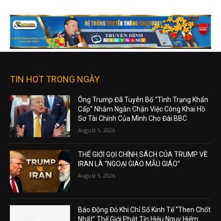
TIN HOT TRONG NGÀY
Ông Trump Đã Tuyên Bố “Tình Trạng Khẩn
Cấp” Nhằm Ngăn Chặn Việc Công Khai Hồ
Sơ Tài Chính Của Mình Cho Đài BBC
August 5, 2026
THẾ GIỚI GỌI CHÍNH SÁCH CỦA TRUMP VỀ
IRAN LÀ “NGOẠI GIAO MẪU GIÁO”
August 5, 2026
Báo Động Đỏ Khi Chỉ Số Kinh Tế “Then Chốt
Nhất” Thế Giới Phát Tín Hiệu Nguy Hiểm