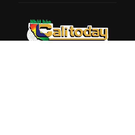
ABOUT US
Trang web
baocalitoday.com
là sản phẩm của Hệ Thống
Truyền Thông Cali Today
Tòa soạn: 1310 Tully Road #109, San Jose, CA 95122
Tel: (408) 482-6527
Contact us:
nam@baocalitoday.com