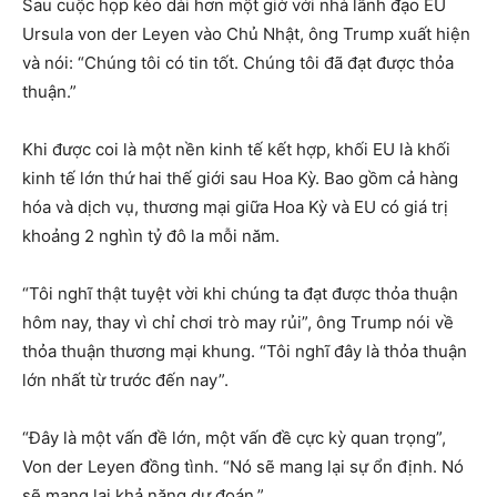
Sau cuộc họp kéo dài hơn một giờ với nhà lãnh đạo EU
Ursula von der Leyen vào Chủ Nhật, ông Trump xuất hiện
và nói: “Chúng tôi có tin tốt. Chúng tôi đã đạt được thỏa
thuận.”
Khi được coi là một nền kinh tế kết hợp, khối EU là khối
kinh tế lớn thứ hai thế giới sau Hoa Kỳ. Bao gồm cả hàng
hóa và dịch vụ, thương mại giữa Hoa Kỳ và EU có giá trị
khoảng 2 nghìn tỷ đô la mỗi năm.
“Tôi nghĩ thật tuyệt vời khi chúng ta đạt được thỏa thuận
hôm nay, thay vì chỉ chơi trò may rủi”, ông Trump nói về
thỏa thuận thương mại khung. “Tôi nghĩ đây là thỏa thuận
lớn nhất từ trước đến nay”.
“Đây là một vấn đề lớn, một vấn đề cực kỳ quan trọng”,
Von der Leyen đồng tình. “Nó sẽ mang lại sự ổn định. Nó
sẽ mang lại khả năng dự đoán.”