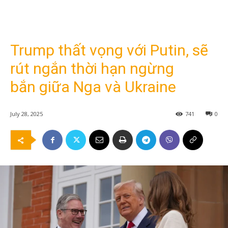
Trump thất vọng với Putin, sẽ
rút ngắn thời hạn ngừng
bắn giữa Nga và Ukraine
July 28, 2025
741
0