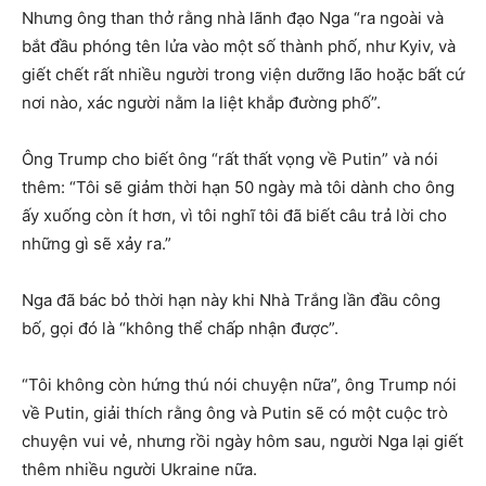
Nhưng ông than thở rằng nhà lãnh đạo Nga “ra ngoài và
bắt đầu phóng tên lửa vào một số thành phố, như Kyiv, và
giết chết rất nhiều người trong viện dưỡng lão hoặc bất cứ
nơi nào, xác người nằm la liệt khắp đường phố”.
Ông Trump cho biết ông “rất thất vọng về Putin” và nói
thêm: “Tôi sẽ giảm thời hạn 50 ngày mà tôi dành cho ông
ấy xuống còn ít hơn, vì tôi nghĩ tôi đã biết câu trả lời cho
những gì sẽ xảy ra.”
Nga đã bác bỏ thời hạn này khi Nhà Trắng lần đầu công
bố, gọi đó là “không thể chấp nhận được”.
“Tôi không còn hứng thú nói chuyện nữa”, ông Trump nói
về Putin, giải thích rằng ông và Putin sẽ có một cuộc trò
chuyện vui vẻ, nhưng rồi ngày hôm sau, người Nga lại giết
thêm nhiều người Ukraine nữa.