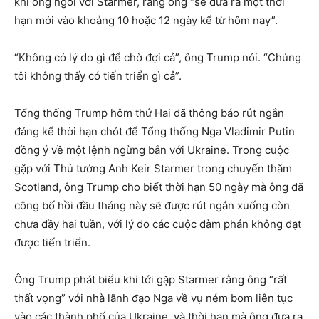
khi ông ngồi với Starmer, rằng ông “sẽ đưa ra một thời
hạn mới vào khoảng 10 hoặc 12 ngày kể từ hôm nay”.
“Không có lý do gì để chờ đợi cả”, ông Trump nói. “Chúng
tôi không thấy có tiến triển gì cả”.
Tổng thống Trump hôm thứ Hai đã thông báo rút ngắn
đáng kể thời hạn chót để Tổng thống Nga Vladimir Putin
đồng ý về một lệnh ngừng bắn với Ukraine. Trong cuộc
gặp với Thủ tướng Anh Keir Starmer trong chuyến thăm
Scotland, ông Trump cho biết thời hạn 50 ngày mà ông đã
công bố hồi đầu tháng này sẽ được rút ngắn xuống còn
chưa đầy hai tuần, với lý do các cuộc đàm phán không đạt
được tiến triển.
Ông Trump phát biểu khi tới gặp Starmer rằng ông “rất
thất vọng” với nhà lãnh đạo Nga về vụ ném bom liên tục
vào các thành phố của Ukraine, và thời hạn mà ông đưa ra