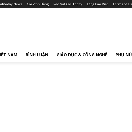
alitoday News
Cõi Vĩnh Hằng
Rao Vặt Cali Today
Làng Báo Việt
Terms of Us
IỆT NAM
BÌNH LUẬN
GIÁO DỤC & CÔNG NGHỆ
PHỤ N