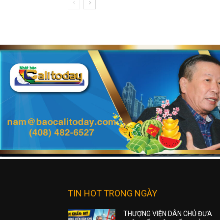
TIN HOT TRONG NGÀY
THƯỢNG VIỆN DÂN CHỦ ĐƯA