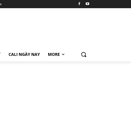
e
Ữ
CALI NGÀY NAY
MORE