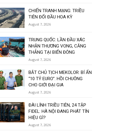
CHIẾN TRANH MẠNG: TRIỀU
TIÊN ĐỐI ĐẦU HOA KỲ
August 7, 2026
TRUNG QUỐC: LẦN ĐẦU XÁC
NHẬN THƯƠNG VONG, CĂNG
THẲNG TẠI BIỂN ĐÔNG
August 7, 2026
BẮT CHỦ TỊCH MEKOLOR: BÍ ẨN
“10 TỶ EURO”. HỒI CHUÔNG
CHO GIỚI ĐẠI GIA
August 7, 2026
ĐÀI LÍNH TRIỀU TIÊN, 24 TẬP
FIDEL: HÀ NỘI ĐANG PHÁT TÍN
HIỆU GÌ?
August 7, 2026