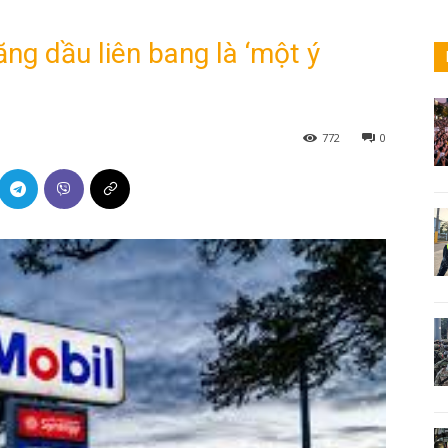
g dầu liên bang là ‘một ý
772
0