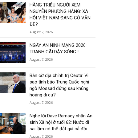
HÀNG TRIỆU NGƯỜI XEM
NGUYỄN PHƯƠNG HẰNG: XÃ
HỘI VIỆT NAM ĐANG CÓ VẤN
ĐỀ?
August 7, 2026
NGÀY AN NINH MẠNG 2026:
TRANH CÃI DẬY SÓNG !
August 7, 2026
Bàn cờ địa chính trị Ceuta: Vì
sao tình báo Trung Quốc nghi
ngờ Mossad đứng sau khủng
hoảng di cư?
August 7, 2026
Nghe lời Dave Ramsey nhận An
sinh Xã hội ở tuổi 62: Nước đi
sai lầm có thể đắt giá cả đời
August 7, 2026