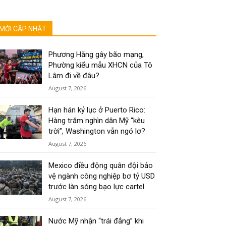
MỚI CẬP NHẬT
Phương Hằng gây bão mạng,
Phường kiểu mẫu XHCN của Tô
Lâm đi về đâu?
August 7, 2026
Hạn hán kỷ lục ở Puerto Rico:
Hàng trăm nghìn dân Mỹ “kêu
trời”, Washington vẫn ngó lơ?
August 7, 2026
Mexico điều động quân đội bảo
vệ ngành công nghiệp bơ tỷ USD
trước làn sóng bạo lực cartel
August 7, 2026
Nước Mỹ nhận “trái đắng” khi