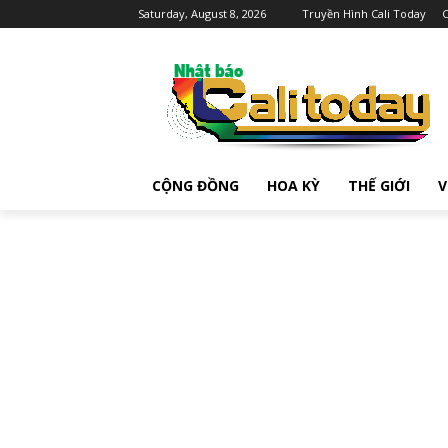
Saturday, August 8, 2026
Truyền Hình Cali Today
C
CỘNG ĐỒNG
HOA KỲ
THẾ GIỚI
V