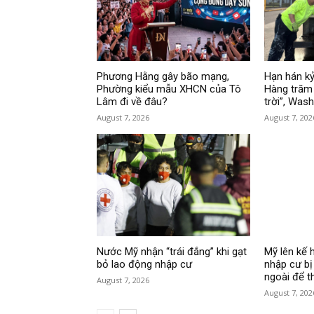
Phương Hằng gây bão mạng,
Hạn hán kỷ
Phường kiểu mẫu XHCN của Tô
Hàng trăm 
Lâm đi về đâu?
trời”, Was
August 7, 2026
August 7, 202
Nước Mỹ nhận “trái đắng” khi gạt
Mỹ lên kế 
bỏ lao động nhập cư
nhập cư bị
ngoài để t
August 7, 2026
August 7, 202