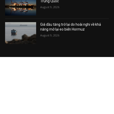
Trung Quốc
August 9, 2026
Giá dầu tăng trở lại do hoài nghi về khả
năng mở lại eo biển Hormuz
August 9, 2026
VIDEO MỚI NHẤT
VL-09.08: Thế giới vạch trần trò lừa bịp của
Trump?
August 9, 2026
Phương Hằng gây bão mạng, Phường kiểu
mẫu XHCN của Tô Lâm đi về đâu?
August 7, 2026