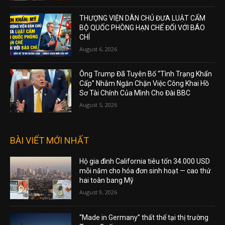
THƯỢNG VIỆN DÂN CHỦ ĐƯA LUẬT CẤM
BỘ QUỐC PHÒNG HẠN CHẾ ĐỐI VỚI BÁO
CHÍ
August 6, 2026
Ông Trump Đã Tuyên Bố “Tình Trạng Khẩn
Cấp” Nhằm Ngăn Chặn Việc Công Khai Hồ
Sơ Tài Chính Của Mình Cho Đài BBC
August 5, 2026
BÀI VIẾT MỚI NHẤT
Hộ gia đình California tiêu tốn 34.000 USD
mỗi năm cho hóa đơn sinh hoạt — cao thứ
hai toàn bang Mỹ
August 9, 2026
“Made in Germany” thất thế tại thị trường