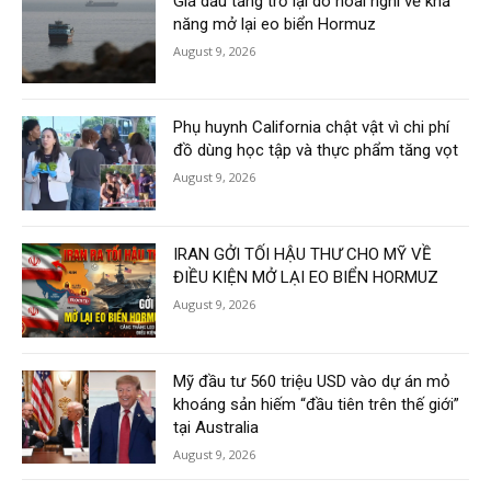
Giá dầu tăng trở lại do hoài nghi về khả
năng mở lại eo biển Hormuz
August 9, 2026
Phụ huynh California chật vật vì chi phí
đồ dùng học tập và thực phẩm tăng vọt
August 9, 2026
IRAN GỞI TỐI HẬU THƯ CHO MỸ VỀ
ĐIỀU KIỆN MỞ LẠI EO BIỂN HORMUZ
August 9, 2026
Mỹ đầu tư 560 triệu USD vào dự án mỏ
khoáng sản hiếm “đầu tiên trên thế giới”
tại Australia
August 9, 2026