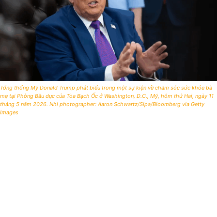
Tổng thống Mỹ Donald Trump phát biểu trong một sự kiện về chăm sóc sức khỏe bà
mẹ tại Phòng Bầu dục của Tòa Bạch Ốc ở Washington, D.C., Mỹ, hôm thứ Hai, ngày 11
tháng 5 năm 2026. Nhi photographer: Aaron Schwartz/Sipa/Bloomberg via Getty
Images