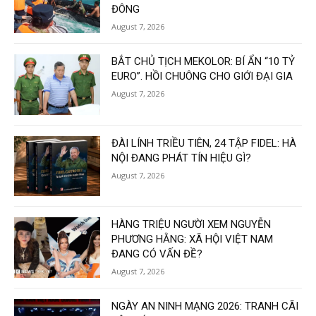
ĐÔNG
August 7, 2026
BẮT CHỦ TỊCH MEKOLOR: BÍ ẨN “10 TỶ
EURO”. HỒI CHUÔNG CHO GIỚI ĐẠI GIA
August 7, 2026
ĐÀI LÍNH TRIỀU TIÊN, 24 TẬP FIDEL: HÀ
NỘI ĐANG PHÁT TÍN HIỆU GÌ?
August 7, 2026
HÀNG TRIỆU NGƯỜI XEM NGUYỄN
PHƯƠNG HẰNG: XÃ HỘI VIỆT NAM
ĐANG CÓ VẤN ĐỀ?
August 7, 2026
NGÀY AN NINH MẠNG 2026: TRANH CÃI