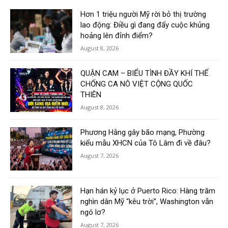
Hơn 1 triệu người Mỹ rời bỏ thị trường
lao động: Điều gì đang đẩy cuộc khủng
hoảng lên đỉnh điểm?
August 8, 2026
QUẬN CAM – BIỂU TÌNH ĐẦY KHÍ THẾ
CHỐNG CA NÔ VIỆT CỘNG QUỐC
THIÊN
August 8, 2026
Phương Hằng gây bão mạng, Phường
kiểu mẫu XHCN của Tô Lâm đi về đâu?
August 7, 2026
Hạn hán kỷ lục ở Puerto Rico: Hàng trăm
nghìn dân Mỹ “kêu trời”, Washington vẫn
ngó lơ?
August 7, 2026