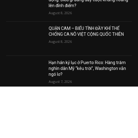
lên đỉnh điểm?
August 8, 2026
QUẬN CAM – BIỂU TÌNH ĐẦY KHÍ THẾ
CHỐNG CA NÔ VIỆT CỘNG QUỐC THIÊN
August 8, 2026
Hạn hán kỷ lục ở Puerto Rico: Hàng trăm
nghìn dân Mỹ “kêu trời”, Washington vẫn
ngó lơ?
August 7, 2026
VIDEO MỚI NHẤT
Phương Hằng gây bão mạng, Phường kiểu
mẫu XHCN của Tô Lâm đi về đâu?
August 7, 2026