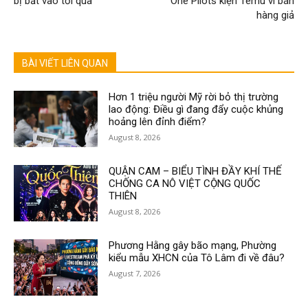
bị bắt vào tối qua
One Pilots kiện Temu vì bán
hàng giả
BÀI VIẾT LIÊN QUAN
Hơn 1 triệu người Mỹ rời bỏ thị trường
lao động: Điều gì đang đẩy cuộc khủng
hoảng lên đỉnh điểm?
August 8, 2026
QUẬN CAM – BIỂU TÌNH ĐẦY KHÍ THẾ
CHỐNG CA NÔ VIỆT CỘNG QUỐC
THIÊN
August 8, 2026
Phương Hằng gây bão mạng, Phường
kiểu mẫu XHCN của Tô Lâm đi về đâu?
August 7, 2026