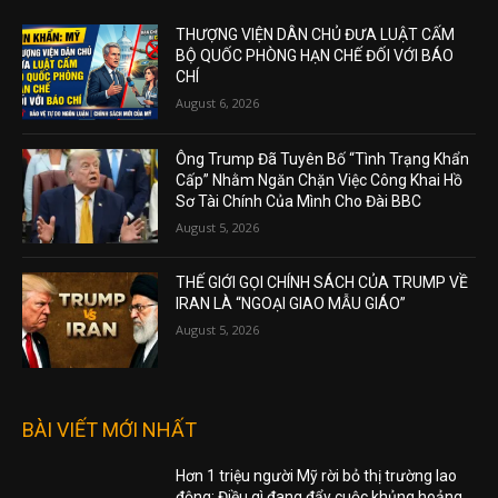
THƯỢNG VIỆN DÂN CHỦ ĐƯA LUẬT CẤM
BỘ QUỐC PHÒNG HẠN CHẾ ĐỐI VỚI BÁO
CHÍ
August 6, 2026
Ông Trump Đã Tuyên Bố “Tình Trạng Khẩn
Cấp” Nhằm Ngăn Chặn Việc Công Khai Hồ
Sơ Tài Chính Của Mình Cho Đài BBC
August 5, 2026
THẾ GIỚI GỌI CHÍNH SÁCH CỦA TRUMP VỀ
IRAN LÀ “NGOẠI GIAO MẪU GIÁO”
August 5, 2026
BÀI VIẾT MỚI NHẤT
Hơn 1 triệu người Mỹ rời bỏ thị trường lao
động: Điều gì đang đẩy cuộc khủng hoảng