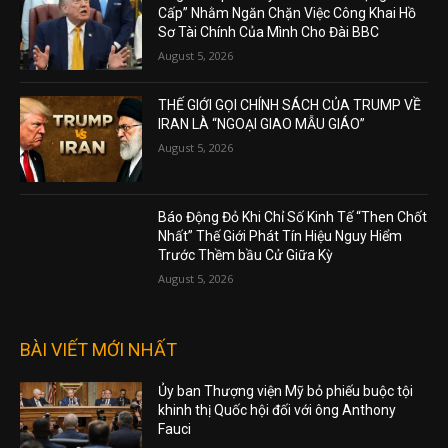
Cấp” Nhằm Ngăn Chặn Việc Công Khai Hồ
Sơ Tài Chính Của Mình Cho Đài BBC
August 5, 2026
THẾ GIỚI GỌI CHÍNH SÁCH CỦA TRUMP VỀ
IRAN LÀ “NGOẠI GIAO MẪU GIÁO”
August 5, 2026
Báo Động Đỏ Khi Chỉ Số Kinh Tế “Then Chốt
Nhất” Thế Giới Phát Tín Hiệu Nguy Hiểm
Trước Thềm bầu Cử Giữa Kỳ
August 5, 2026
BÀI VIẾT MỚI NHẤT
Ủy ban Thượng viện Mỹ bỏ phiếu buộc tội
khinh thị Quốc hội đối với ông Anthony
Fauci