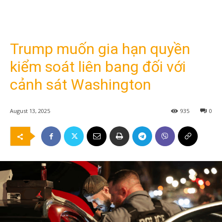
Trump muốn gia hạn quyền
kiểm soát liên bang đối với
cảnh sát Washington
August 13, 2025
935
0