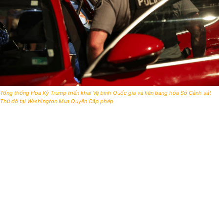
Tổng thống Hoa Kỳ Trump triển khai Vệ binh Quốc gia và liên bang hóa Sở Cảnh sát
Thủ đô tại Washington Mua Quyền Cấp phép