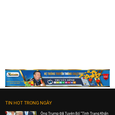
TIN HOT TRONG NGÀY
Ông Trump Đã Tuyên Bố “Tình Trạng Khẩn