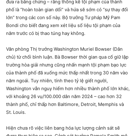
đưa ra bằng chứng – rằng thống kê tội phạm của thành
phố là “hoàn toàn gian dối” và hứa sẽ sớm có “sự thay đổi
lớn” trong các con số này. Bộ trưởng Tư pháp Mỹ Pam
Bondi cho biết đang xem xét liệu số liệu tội phạm của
năm trước có bị thao túng hay không.
Văn phòng Thị trưởng Washington Muriel Bowser (Dân
chủ) từ chối bình luận. Bà Bowser thời gian qua cố giữ lập
trường hòa giải nhưng cũng nhấn mạnh tội phạm bạo lực
của thành phố đã xuống mức thấp nhất trong 30 năm vào
năm ngoái. Tuy nhiên, tính theo tỷ lệ giết người,
Washington vẫn nguy hiểm hơn nhiều thành phố lớn khác,
với khoảng 26 vụ/100.000 dân năm 2024 – cao hơn 32
thành phố, chỉ thấp hơn Baltimore, Detroit, Memphis và
St. Louis.
Hiện chưa rõ việc liên bang hóa lực lượng cảnh sát sẽ
được thực hiện ra sao. Cảnh sát trưởng Pamela Smith mô