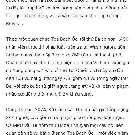
tả đây là “hợp tác” với lực lượng liên bang chứ không phải
tiếp quản toàn diện, và bà vẫn báo cáo cho Thị trưởng
Bowser.
Theo một quan chức Tòa Bạch Ốc, tối thứ Ba có hơn 1.450
nhân viên thực thi pháp luật tuần tra tại Washington, gồm
30 binh sĩ Vệ binh Quốc gia và 750 cảnh sát thành phố.
Quan chức này cho biết sự hiện diện của Vệ binh Quốc gia
sẽ “tăng đáng kể” vào tối thứ Tư. Chiến dịch này đã dẫn
đến 103 vụ bắt giữ từ ngày 7/8, gồm 43 vụ trong ngày thứ
Ba, với cáo buộc từ giết người, tàng trữ vũ khí đến vi phạm
nhập cư; đồng thời thu giữ 24 khẩu súng.
Cùng kỳ năm 2024, Sở Cảnh sát Thủ đô bắt giữ tổng cộng
364 người, bao gồm cả vi phạm giao thông và luật rượu.
Cả MPD và FBI hôm thứ Tư đều chuyển mọi câu hỏi liên
quan đến số vụ bắt giữ sang Tòa Bạch Ốc – một việc hiếm