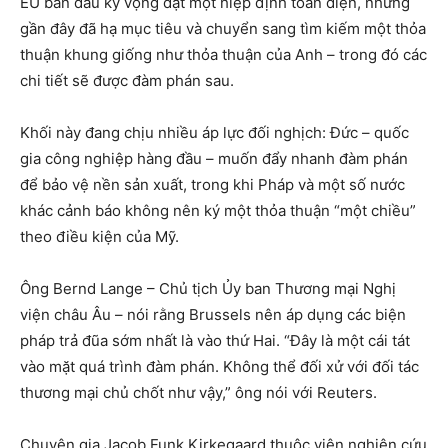
EU ban đầu kỳ vọng đạt một hiệp định toàn diện, nhưng
gần đây đã hạ mục tiêu và chuyển sang tìm kiếm một thỏa
thuận khung giống như thỏa thuận của Anh – trong đó các
chi tiết sẽ được đàm phán sau.
Khối này đang chịu nhiều áp lực đối nghịch: Đức – quốc
gia công nghiệp hàng đầu – muốn đẩy nhanh đàm phán
để bảo vệ nền sản xuất, trong khi Pháp và một số nước
khác cảnh báo không nên ký một thỏa thuận “một chiều”
theo điều kiện của Mỹ.
Ông Bernd Lange – Chủ tịch Ủy ban Thương mại Nghị
viện châu Âu – nói rằng Brussels nên áp dụng các biện
pháp trả đũa sớm nhất là vào thứ Hai. “Đây là một cái tát
vào mặt quá trình đàm phán. Không thể đối xử với đối tác
thương mại chủ chốt như vậy,” ông nói với Reuters.
Chuyên gia Jacob Funk Kirkegaard thuộc viện nghiên cứu