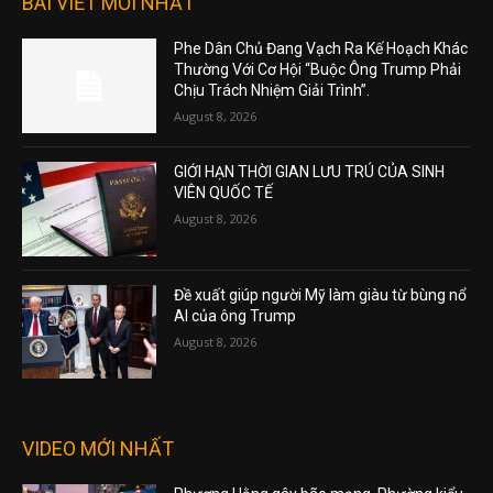
BÀI VIẾT MỚI NHẤT
Phe Dân Chủ Đang Vạch Ra Kế Hoạch Khác
Thường Với Cơ Hội “Buộc Ông Trump Phải
Chịu Trách Nhiệm Giải Trình”.
August 8, 2026
GIỚI HẠN THỜI GIAN LƯU TRÚ CỦA SINH
VIÊN QUỐC TẾ
August 8, 2026
Đề xuất giúp người Mỹ làm giàu từ bùng nổ
AI của ông Trump
August 8, 2026
VIDEO MỚI NHẤT