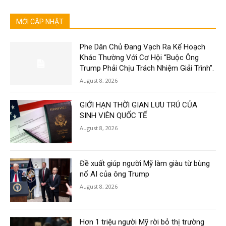
MỚI CẬP NHẬT
Phe Dân Chủ Đang Vạch Ra Kế Hoạch
Khác Thường Với Cơ Hội “Buộc Ông
Trump Phải Chịu Trách Nhiệm Giải Trình”.
August 8, 2026
GIỚI HẠN THỜI GIAN LƯU TRÚ CỦA
SINH VIÊN QUỐC TẾ
August 8, 2026
Đề xuất giúp người Mỹ làm giàu từ bùng
nổ AI của ông Trump
August 8, 2026
Hơn 1 triệu người Mỹ rời bỏ thị trường