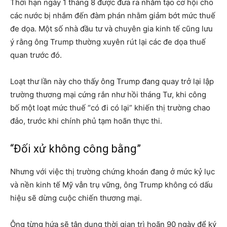
Thời hạn ngày 1 tháng 8 được đưa ra nhằm tạo cơ hội cho
các nước bị nhắm đến đàm phán nhằm giảm bớt mức thuế
đe dọa. Một số nhà đầu tư và chuyên gia kinh tế cũng lưu
ý rằng ông Trump thường xuyên rút lại các đe dọa thuế
quan trước đó.
Loạt thư lần này cho thấy ông Trump đang quay trở lại lập
trường thương mại cứng rắn như hồi tháng Tư, khi công
bố một loạt mức thuế “có đi có lại” khiến thị trường chao
đảo, trước khi chính phủ tạm hoãn thực thi.
“Đối xử không công bằng”
Nhưng với việc thị trường chứng khoán đang ở mức kỷ lục
và nền kinh tế Mỹ vẫn trụ vững, ông Trump không có dấu
hiệu sẽ dừng cuộc chiến thương mại.
Ông từng hứa sẽ tận dụng thời gian trì hoãn 90 ngày để ký