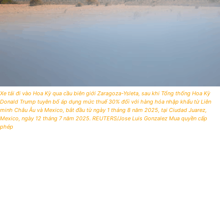
Xe tải đi vào Hoa Kỳ qua cầu biên giới Zaragoza-Ysleta, sau khi Tổng thống Hoa Kỳ
Donald Trump tuyên bố áp dụng mức thuế 30% đối với hàng hóa nhập khẩu từ Liên
minh Châu Âu và Mexico, bắt đầu từ ngày 1 tháng 8 năm 2025, tại Ciudad Juarez,
Mexico, ngày 12 tháng 7 năm 2025. REUTERS/Jose Luis Gonzalez Mua quyền cấp
phép