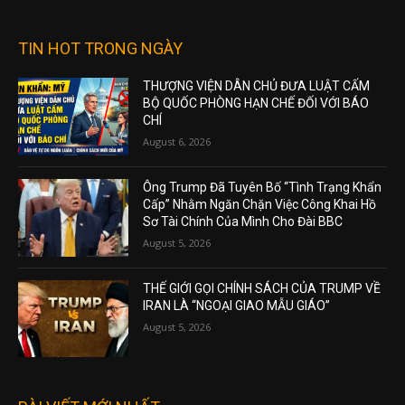
TIN HOT TRONG NGÀY
THƯỢNG VIỆN DÂN CHỦ ĐƯA LUẬT CẤM
BỘ QUỐC PHÒNG HẠN CHẾ ĐỐI VỚI BÁO
CHÍ
August 6, 2026
Ông Trump Đã Tuyên Bố “Tình Trạng Khẩn
Cấp” Nhằm Ngăn Chặn Việc Công Khai Hồ
Sơ Tài Chính Của Mình Cho Đài BBC
August 5, 2026
THẾ GIỚI GỌI CHÍNH SÁCH CỦA TRUMP VỀ
IRAN LÀ “NGOẠI GIAO MẪU GIÁO”
August 5, 2026