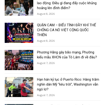
lao động: Điều gì đang đẩy cuộc khủng
hoảng lên đỉnh điểm?
August 8, 2026
QUẬN CAM – BIỂU TÌNH ĐẦY KHÍ THẾ
CHỐNG CA NÔ VIỆT CỘNG QUỐC
THIÊN
August 8, 2026
Phương Hằng gây bão mạng, Phường
kiểu mẫu XHCN của Tô Lâm đi về đâu?
August 7, 2026
Hạn hán kỷ lục ở Puerto Rico: Hàng trăm
nghìn dân Mỹ “kêu trời”, Washington vẫn
ngó lơ?
August 7, 2026