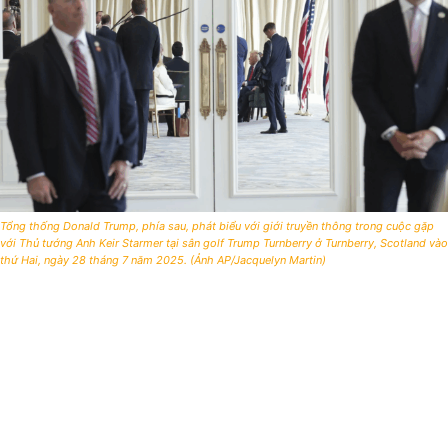
Tổng thống Donald Trump, phía sau, phát biểu với giới truyền thông trong cuộc gặp
với Thủ tướng Anh Keir Starmer tại sân golf Trump Turnberry ở Turnberry, Scotland vào
thứ Hai, ngày 28 tháng 7 năm 2025. (Ảnh AP/Jacquelyn Martin)