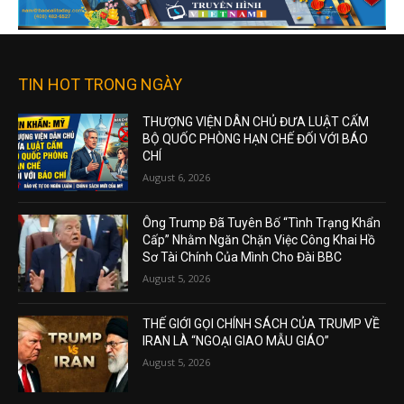
TIN HOT TRONG NGÀY
THƯỢNG VIỆN DÂN CHỦ ĐƯA LUẬT CẤM
BỘ QUỐC PHÒNG HẠN CHẾ ĐỐI VỚI BÁO
CHÍ
August 6, 2026
Ông Trump Đã Tuyên Bố “Tình Trạng Khẩn
Cấp” Nhằm Ngăn Chặn Việc Công Khai Hồ
Sơ Tài Chính Của Mình Cho Đài BBC
August 5, 2026
THẾ GIỚI GỌI CHÍNH SÁCH CỦA TRUMP VỀ
IRAN LÀ “NGOẠI GIAO MẪU GIÁO”