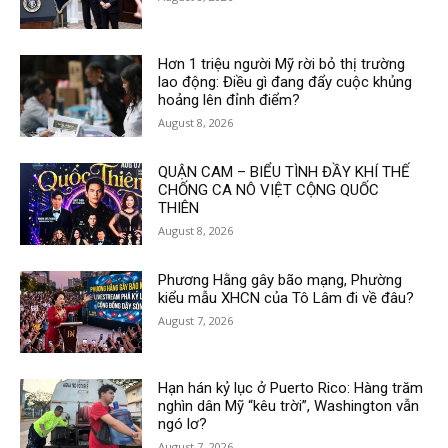
Hơn 1 triệu người Mỹ rời bỏ thị trường
lao động: Điều gì đang đẩy cuộc khủng
hoảng lên đỉnh điểm?
August 8, 2026
QUẬN CAM – BIỂU TÌNH ĐẦY KHÍ THẾ
CHỐNG CA NÔ VIỆT CỘNG QUỐC
THIÊN
August 8, 2026
Phương Hằng gây bão mạng, Phường
kiểu mẫu XHCN của Tô Lâm đi về đâu?
August 7, 2026
Hạn hán kỷ lục ở Puerto Rico: Hàng trăm
nghìn dân Mỹ “kêu trời”, Washington vẫn
ngó lơ?
August 7, 2026