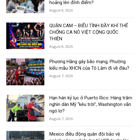
hoảng lên đỉnh điểm?
August 8, 2026
QUẬN CAM – BIỂU TÌNH ĐẦY KHÍ THẾ
CHỐNG CA NÔ VIỆT CỘNG QUỐC
THIÊN
August 8, 2026
Phương Hằng gây bão mạng, Phường
kiểu mẫu XHCN của Tô Lâm đi về đâu?
August 7, 2026
Hạn hán kỷ lục ở Puerto Rico: Hàng trăm
nghìn dân Mỹ “kêu trời”, Washington vẫn
ngó lơ?
August 7, 2026
Mexico điều động quân đội bảo vệ