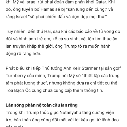
khi Mỹ và Israel rút phái đoàn đàm phán khỏi Qatar. Khi
đó, ông tuyên bố Hamas sẽ bị “săn lùng đến cùng,” và
rằng Israel “sẽ phải chiến đấu và dọn dẹp mọi thứ.”
Tuy nhiên, đến thứ Hai, sau khi các báo cáo về tử vong do
đói và hình ảnh trẻ em, kể cả sơ sinh, vật lộn tìm thức ăn
lan truyền khắp thế giới, ông Trump tỏ ra muốn hành
động rõ ràng hơn.
Phát biểu khi tiếp Thủ tướng Anh Keir Starmer tại sân golf
Turnberry của mình, Trump nói Mỹ sẽ “thiết lập các trung
tâm phát lương thực”, nhưng không đưa ra chi tiết cụ thể.
Tòa Bạch Ốc cũng chưa cung cấp thêm thông tin.
Làn sóng phẫn nộ toàn cầu lan rộng
Trong khi Trump thúc giục Netanyahu tăng cường viện
trợ, bản thân ông cũng đối mặt với lời kêu gọi từ lãnh đạo