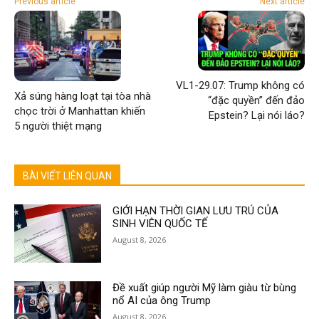
Previous article
Next article
VL1-29.07: Trump không có
Xả súng hàng loạt tại tòa nhà
“đặc quyền” đến đảo
chọc trời ở Manhattan khiến
Epstein? Lại nói láo?
5 người thiệt mạng
BÀI VIẾT LIÊN QUAN
GIỚI HẠN THỜI GIAN LƯU TRÚ CỦA
SINH VIÊN QUỐC TẾ
August 8, 2026
Đề xuất giúp người Mỹ làm giàu từ bùng
nổ AI của ông Trump
August 8, 2026