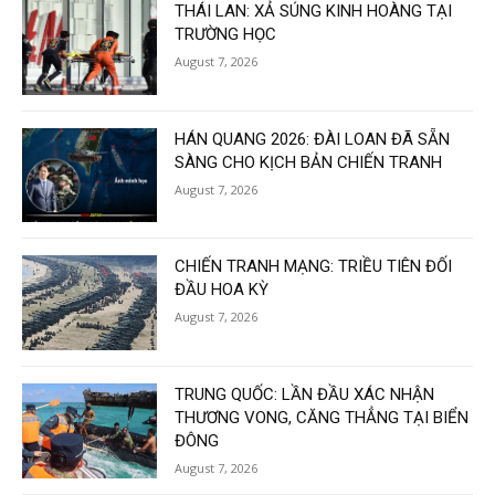
THÁI LAN: XẢ SÚNG KINH HOÀNG TẠI
TRƯỜNG HỌC
August 7, 2026
HÁN QUANG 2026: ĐÀI LOAN ĐÃ SẴN
SÀNG CHO KỊCH BẢN CHIẾN TRANH
August 7, 2026
CHIẾN TRANH MẠNG: TRIỀU TIÊN ĐỐI
ĐẦU HOA KỲ
August 7, 2026
TRUNG QUỐC: LẦN ĐẦU XÁC NHẬN
THƯƠNG VONG, CĂNG THẲNG TẠI BIỂN
ĐÔNG
August 7, 2026