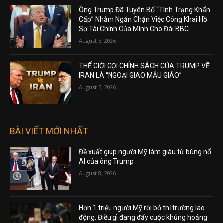
Ông Trump Đã Tuyên Bố “Tình Trạng Khẩn
Cấp” Nhằm Ngăn Chặn Việc Công Khai Hồ
Sơ Tài Chính Của Mình Cho Đài BBC
August 5, 2026
THẾ GIỚI GỌI CHÍNH SÁCH CỦA TRUMP VỀ
IRAN LÀ “NGOẠI GIAO MẪU GIÁO”
August 5, 2026
BÀI VIẾT MỚI NHẤT
Đề xuất giúp người Mỹ làm giàu từ bùng nổ
AI của ông Trump
August 8, 2026
Hơn 1 triệu người Mỹ rời bỏ thị trường lao
động: Điều gì đang đẩy cuộc khủng hoảng