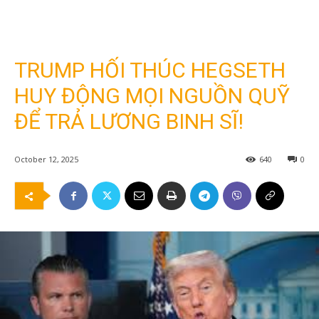
TRUMP HỐI THÚC HEGSETH
HUY ĐỘNG MỌI NGUỒN QUỸ
ĐỂ TRẢ LƯƠNG BINH SĨ!
October 12, 2025
640
0