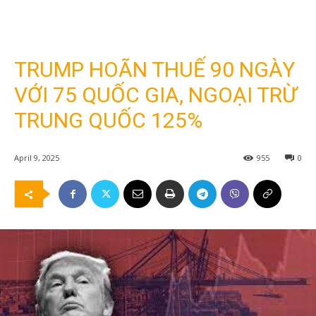
TRUMP HOÃN THUẾ 90 NGÀY
VỚI 75 QUỐC GIA, NGOẠI TRỪ
TRUNG QUỐC 125%
April 9, 2025
955
0