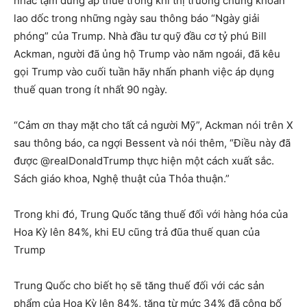
nhắc tạm dừng áp thuế trong khi thị trường chứng khoán
lao dốc trong những ngày sau thông báo “Ngày giải
phóng” của Trump. Nhà đầu tư quỹ đầu cơ tỷ phú Bill
Ackman, người đã ủng hộ Trump vào năm ngoái, đã kêu
gọi Trump vào cuối tuần hãy nhấn phanh việc áp dụng
thuế quan trong ít nhất 90 ngày.
“Cảm ơn thay mặt cho tất cả người Mỹ”, Ackman nói trên X
sau thông báo, ca ngợi Bessent và nói thêm, “Điều này đã
được @realDonaldTrump thực hiện một cách xuất sắc.
Sách giáo khoa, Nghệ thuật của Thỏa thuận.”
Trong khi đó, Trung Quốc tăng thuế đối với hàng hóa của
Hoa Kỳ lên 84%, khi EU cũng trả đũa thuế quan của
Trump
Trung Quốc cho biết họ sẽ tăng thuế đối với các sản
phẩm của Hoa Kỳ lên 84%, tăng từ mức 34% đã công bố