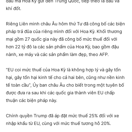
đầu mà Hoa Kỳ gửi đến Trung Quốc, tiếp theo là dầu và
khí đốt.
Riêng Liên minh châu Âu hôm thứ Tư đã công bố các biện
pháp trả đũa của riêng mình đối với Hoa Kỳ. Khối thương
mại gồm 27 quốc gia này đã công bố mức thuế đối với
hơn 22 tỷ đô la các sản phẩm của Hoa Kỳ, bao gồm đậu
nành, xe máy và các sản phẩm làm đẹp, theo AFP.
“EU coi mức thuế của Hoa Kỳ là không hợp lý và gây tổn
hại, gây tổn hại kinh tế cho cả hai bên, cũng như nền kinh
tế toàn cầu”, Ủy ban châu Âu cho biết trong một tuyên bố
được đưa ra sau khi các quốc gia thành viên EU chấp
thuận các biện pháp này.
Chính quyền Trump đã áp đặt mức thuế 25% đối với xe
nhập khẩu từ EU, cùng với mức thuế tương hỗ 20%.