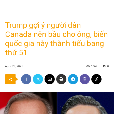
Trump gợi ý người dân
Canada nên bầu cho ông, biến
quốc gia này thành tiểu bang
thứ 51
April 28, 2025
1062
0