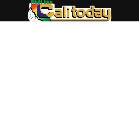
ABOUT US
Trang web
baocalitoday.com
là sản phẩm của Hệ Thống
Truyền Thông Cali Today
Tòa soạn: 1310 Tully Road #109, San Jose, CA 95122
Tel: (408) 482-6527
Contact us:
nam@baocalitoday.com
FOLLOW US