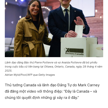
Lãnh đạo đảng Bảo thủ Pierre Poilievre và vợ Anaida Poilievre đã bỏ phiếu
trong cuộc bầu cử liên bang tại Ottawa, Ontario, Canada, ngày 28 tháng 4 năm
2025.
Adrian Wyld/Pool/AFP qua Getty Images
Thủ tướng Canada và lãnh đạo Đảng Tự do Mark Carney
đã đăng một video với thông điệp: “Đây là Canada – và
chúng tôi quyết định những gì xảy ra ở đây.”