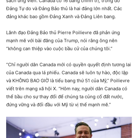
sách ứng viên. Canada có 16 đảng chính trị, trong đó
Đảng Tự do và Đảng Bảo thủ là hai đảng lớn nhất. Các
đảng khác bao gồm Đảng Xanh và Đảng Liên bang.
Lãnh đạo Đảng Bảo thủ Pierre Poilievre đã phản ứng
mạnh mẽ với bài đăng của Trump, nói rằng ông nên
“không can thiệp vào cuộc bầu cử của chúng tôi.”
“Chỉ người dân Canada mới có quyền quyết định tương lai
của Canada qua lá phiếu. Canada sẽ luôn tự hào, độc lập
và KHÔNG BAO GIỜ là tiểu bang thứ 51 của Mỹ,” Poilievre
viết trên mạng xã hội X. “Hôm nay, người dân Canada có
thể bầu cho sự thay đổi để chúng ta củng cố đất nước,
đứng vững và đối đầu với Mỹ từ vị thế mạnh mẽ.”