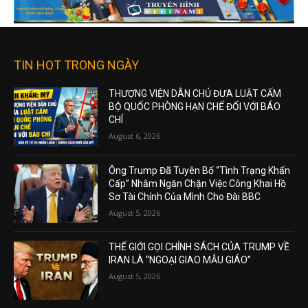
TIN HOT TRONG NGÀY
THƯỢNG VIỆN DÂN CHỦ ĐƯA LUẬT CẤM
BỘ QUỐC PHÒNG HẠN CHẾ ĐỐI VỚI BÁO
CHÍ
August 6, 2026
Ông Trump Đã Tuyên Bố “Tình Trạng Khẩn
Cấp” Nhằm Ngăn Chặn Việc Công Khai Hồ
Sơ Tài Chính Của Mình Cho Đài BBC
August 5, 2026
THẾ GIỚI GỌI CHÍNH SÁCH CỦA TRUMP VỀ
IRAN LÀ “NGOẠI GIAO MẪU GIÁO”
August 5, 2026