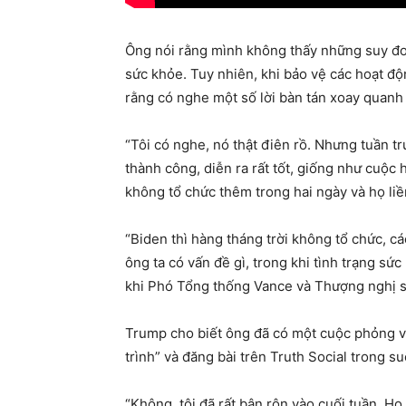
Ông nói rằng mình không thấy những suy đoá
sức khỏe. Tuy nhiên, khi bảo vệ các hoạt đ
rằng có nghe một số lời bàn tán xoay quanh
“Tôi có nghe, nó thật điên rồ. Nhưng tuần tr
thành công, diễn ra rất tốt, giống như cuộc 
không tổ chức thêm trong hai ngày và họ liền
“Biden thì hàng tháng trời không tổ chức, cá
ông ta có vấn đề gì, trong khi tình trạng sứ
khi Phó Tổng thống Vance và Thượng nghị sĩ 
Trump cho biết ông đã có một cuộc phỏng v
trình” và đăng bài trên Truth Social trong su
“Không, tôi đã rất bận rộn vào cuối tuần. Họ