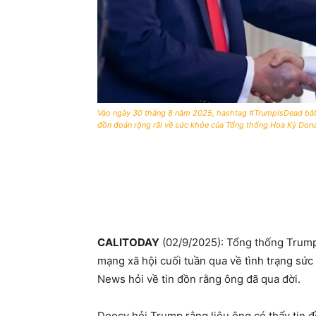
Vào ngày 30 tháng 8 năm 2025, hashtag #TrumpIsDead bắt đầ
đồn đoán rộng rãi về sức khỏe của Tổng thống Hoa Kỳ Don
CALITODAY
(02/9/2025): Tổng thống Trump
mạng xã hội cuối tuần qua về tình trạng sứ
News hỏi về tin đồn rằng ông đã qua đời.
Doocy hỏi Trump rằng liệu ông có thấy tin 