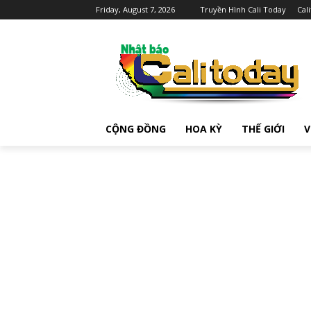
Friday, August 7, 2026
Truyền Hình Cali Today
Cal
CỘNG ĐỒNG
HOA KỲ
THẾ GIỚI
V