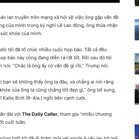
n lan truyền trên mạng xã hội về việc ông gặp vấn đề
ộng của mình trong kỳ nghỉ Lễ Lao động, ông thừa nhận
 sức khỏe của mình.
ước tôi đã tổ chức nhiều cuộc họp báo. Tất cả đều
họp báo này cũng đang diễn ra rất tốt. Rồi sau đó tôi
 nói: “Chắc là ông ấy có vấn đề gì rồi,” Trump nói.
c bạn sẽ không thấy ông ta đâu, và chẳng ai nói rằng
c khỏe của ông ta cũng chẳng tốt đẹp gì,” ông bổ sung,
Katie Britt (R-Ala.) ngồi bên cạnh cười.
ấn dài với
The Daily Caller
, tham gia “nhiều chương
ốt cuối tuần.
 cũng biết tôi đã đi thăm một vài người ở câu lạc bộ mà