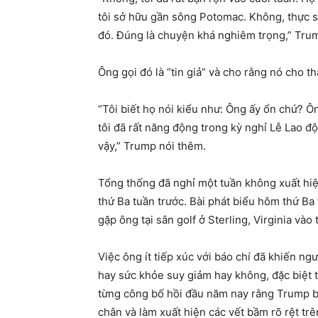
tôi sở hữu gần sông Potomac. Không, thực sự
đó. Đúng là chuyện khá nghiêm trọng,” Trum
Ông gọi đó là “tin giả” và cho rằng nó cho th
“Tôi biết họ nói kiểu như: Ông ấy ổn chứ? 
tôi đã rất năng động trong kỳ nghỉ Lễ Lao 
vậy,” Trump nói thêm.
Tổng thống đã nghỉ một tuần không xuất hi
thứ Ba tuần trước. Bài phát biểu hôm thứ Ba 
gặp ông tại sân golf ở Sterling, Virginia vào
Việc ông ít tiếp xúc với báo chí đã khiến ng
hay sức khỏe suy giảm hay không, đặc biệt 
từng công bố hồi đầu năm nay rằng Trump 
chân và làm xuất hiện các vết bầm rõ rệt trên