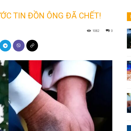
ỚC TIN ĐỒN ÔNG ĐÃ CHẾT!
1082
0