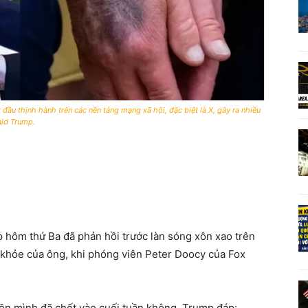
u thịnh hành trên các nền tảng mạng xã hội, đặc biệt là X, gây ra nhiều
ald Trump.
 hôm thứ Ba đã phản hồi trước làn sóng xôn xao trên
c khỏe của ông, khi phóng viên Peter Doocy của Fox
đồn mình đã chết vào cuối tuần không, Trump đáp: