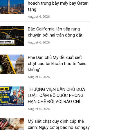
hoạch trưng bày máy bay Qatari
tặng
August 6, 2026
Bắc California liên tiếp rung
chuyển bởi hai trận động đất
August 6, 2026
Phe Dân chủ Mỹ đề xuất siết
chặt các tài khoản hưu trí “siêu
khủng”
August 6, 2026
THƯỢNG VIỆN DÂN CHỦ ĐƯA
LUẬT CẤM BỘ QUỐC PHÒNG
HẠN CHẾ ĐỐI VỚI BÁO CHÍ
August 6, 2026
Mỹ siết chặt quy định cấp thẻ
xanh: Nguy cơ bị bác hồ sơ ngay