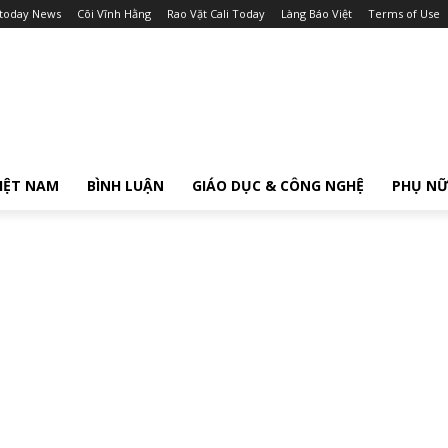
itoday News
Cõi Vĩnh Hằng
Rao Vặt Cali Today
Làng Báo Việt
Terms of Use
IỆT NAM
BÌNH LUẬN
GIÁO DỤC & CÔNG NGHỆ
PHỤ N