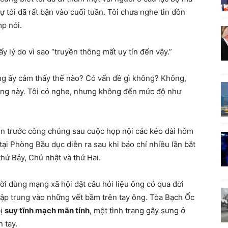
 tôi đã rất bận vào cuối tuần. Tôi chưa nghe tin đồn
p nói.
ấy lý do vì sao “truyền thông mất uy tín đến vậy.”
Ông ấy cảm thấy thế nào? Có vấn đề gì không? Không,
động này. Tôi có nghe, nhưng không đến mức độ như
ện trước công chúng sau cuộc họp nội các kéo dài hôm
tại Phòng Bầu dục diễn ra sau khi báo chí nhiều lần bắt
 thứ Bảy, Chủ nhật và thứ Hai.
ười dùng mạng xã hội đặt câu hỏi liệu ông có qua đời
tập trung vào những vết bầm trên tay ông. Tòa Bạch Ốc
bị
suy tĩnh mạch mãn tính
, một tình trạng gây sưng ở
 tay.