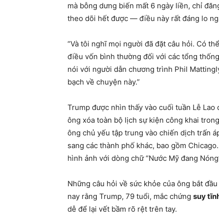
mà bỗng dưng biến mất 6 ngày liền, chỉ đăng 
theo dõi hết được — điều này rất đáng lo ng
“Và tôi nghĩ mọi người đã đặt câu hỏi. Có th
điều vốn bình thường đối với các tổng thốn
nói với người dẫn chương trình Phil Mattingl
bạch về chuyện này.”
Trump được nhìn thấy vào cuối tuần Lễ Lao độ
ông xóa toàn bộ lịch sự kiện công khai tron
ông chủ yếu tập trung vào chiến dịch trấn 
sang các thành phố khác, bao gồm Chicago. 
hình ảnh với dòng chữ “Nước Mỹ đang Nóng
Những câu hỏi về sức khỏe của ông bắt đầu 
nay rằng Trump, 79 tuổi, mắc chứng
suy tĩ
dễ để lại vết bầm rõ rệt trên tay.