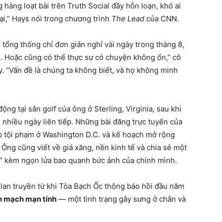
hàng loạt bài trên Truth Social đầy hỗn loạn, khó ai
ại,” Hays nói trong chương trình
The Lead
của CNN.
ể tổng thống chỉ đơn giản nghỉ vài ngày trong tháng 8,
g. Hoặc cũng có thể thực sự có chuyện không ổn,” cô
y. “Vấn đề là chúng ta không biết, và họ không minh
ng tại sân golf của ông ở Sterling, Virginia, sau khi
g nhiều ngày liên tiếp. Những bài đăng trực tuyến của
áp tội phạm ở Washington D.C. và kế hoạch mở rộng
Ông cũng viết về giá xăng, nền kinh tế và chia sẻ một
” kèm ngọn lửa bao quanh bức ảnh của chính mình.
lan truyền từ khi Tòa Bạch Ốc thông báo hồi đầu năm
nh mạch mạn tính
— một tình trạng gây sưng ở chân và