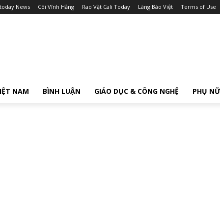
itoday News
Cõi Vĩnh Hằng
Rao Vặt Cali Today
Làng Báo Việt
Terms of Use
IỆT NAM
BÌNH LUẬN
GIÁO DỤC & CÔNG NGHỆ
PHỤ N