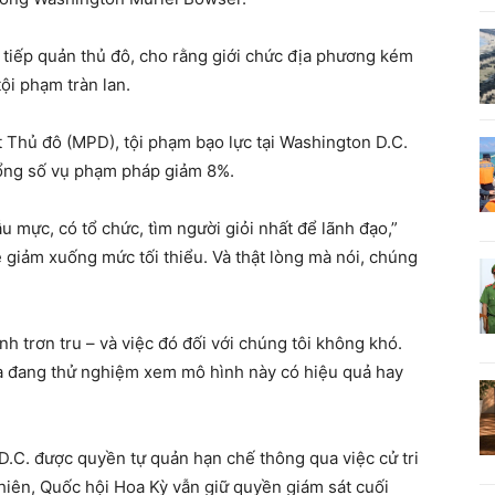
 tiếp quản thủ đô, cho rằng giới chức địa phương kém
tội phạm tràn lan.
t Thủ đô (MPD), tội phạm bạo lực tại Washington D.C.
tổng số vụ phạm pháp giảm 8%.
 mực, có tổ chức, tìm người giỏi nhất để lãnh đạo,”
 giảm xuống mức tối thiểu. Và thật lòng mà nói, chúng
 trơn tru – và việc đó đối với chúng tôi không khó.
 và đang thử nghiệm xem mô hình này có hiệu quả hay
D.C. được quyền tự quản hạn chế thông qua việc cử tri
hiên, Quốc hội Hoa Kỳ vẫn giữ quyền giám sát cuối