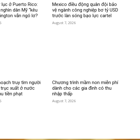
 lục ở Puerto Rico:
Mexico điều động quân đội bảo
nghìn dân Mỹ “kêu
vệ ngành công nghiệp bơ tỷ USD
hington vẫn ngó lơ?
trước làn sóng bạo lực cartel
6
August 7, 2026
hoạch truy tìm người
Chương trình mầm non miễn phí
 trục xuất ở nước
dành cho các gia đình có thu
hu tiền phạt
nhập thấp
6
August 7, 2026