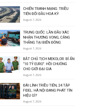
CHIẾN TRANH MẠNG: TRIỀU
TIÊN ĐỐI ĐẦU HOA KỲ
August 7, 2026
TRUNG QUỐC: LẦN ĐẦU XÁC
NHẬN THƯƠNG VONG, CĂNG
THẲNG TẠI BIỂN ĐÔNG
August 7, 2026
BẮT CHỦ TỊCH MEKOLOR: BÍ ẨN
“10 TỶ EURO”. HỒI CHUÔNG
CHO GIỚI ĐẠI GIA
August 7, 2026
ĐÀI LÍNH TRIỀU TIÊN, 24 TẬP
FIDEL: HÀ NỘI ĐANG PHÁT TÍN
HIỆU GÌ?
August 7, 2026