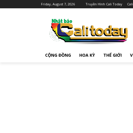
Friday, August 7, 2026
Truyền Hình Cali Today
Cal
CỘNG ĐỒNG
HOA KỲ
THẾ GIỚI
V