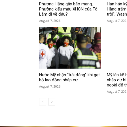
Phương Hằng gây bão mạng,
Hạn hán kỷ
Phường kiểu mẫu XHCN của Tô
Hàng trăm 
Lâm đi về đâu?
trời”, Was
August 7, 2026
August 7, 202
Nước Mỹ nhận “trái đắng” khi gạt
Mỹ lên kế 
bỏ lao động nhập cư
nhập cư bị
ngoài để t
August 7, 2026
August 7, 202