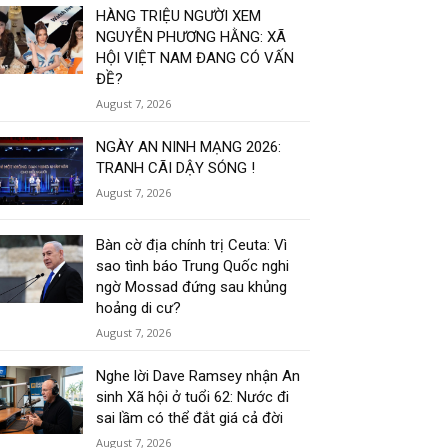
HÀNG TRIỆU NGƯỜI XEM
NGUYỄN PHƯƠNG HẰNG: XÃ
HỘI VIỆT NAM ĐANG CÓ VẤN
ĐỀ?
August 7, 2026
NGÀY AN NINH MẠNG 2026:
TRANH CÃI DẬY SÓNG !
August 7, 2026
Bàn cờ địa chính trị Ceuta: Vì
sao tình báo Trung Quốc nghi
ngờ Mossad đứng sau khủng
hoảng di cư?
August 7, 2026
Nghe lời Dave Ramsey nhận An
sinh Xã hội ở tuổi 62: Nước đi
sai lầm có thể đắt giá cả đời
August 7, 2026