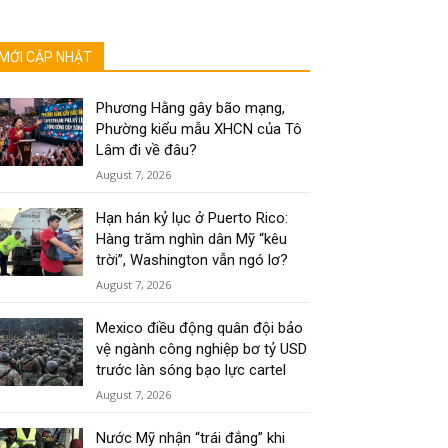
MỚI CẬP NHẬT
Phương Hằng gây bão mạng,
Phường kiểu mẫu XHCN của Tô
Lâm đi về đâu?
August 7, 2026
Hạn hán kỷ lục ở Puerto Rico:
Hàng trăm nghìn dân Mỹ “kêu
trời”, Washington vẫn ngó lơ?
August 7, 2026
Mexico điều động quân đội bảo
vệ ngành công nghiệp bơ tỷ USD
trước làn sóng bạo lực cartel
August 7, 2026
Nước Mỹ nhận “trái đắng” khi