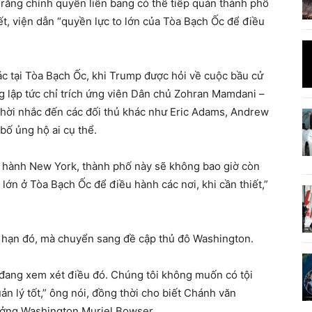
rằng chính quyền liên bang có thể tiếp quản thành phố
t, viện dẫn “quyền lực to lớn của Tòa Bạch Ốc để điều
ác tại Tòa Bạch Ốc, khi Trump được hỏi về cuộc bầu cử
g lập tức chỉ trích ứng viên Dân chủ Zohran Mamdani –
 thời nhắc đến các đối thủ khác như Eric Adams, Andrew
ố ủng hộ ai cụ thể.
 hành New York, thành phố này sẽ không bao giờ còn
lớn ở Tòa Bạch Ốc để điều hành các nơi, khi cần thiết,”
 hạn đó, mà chuyển sang đề cập thủ đô Washington.
 đang xem xét điều đó. Chúng tôi không muốn có tội
n lý tốt,” ông nói, đồng thời cho biết Chánh văn
rưởng Washington Muriel Bowser.