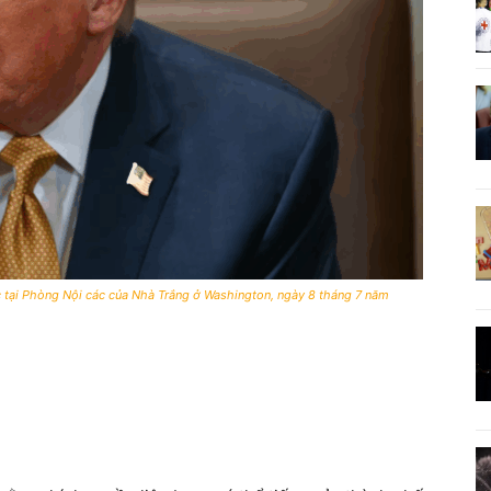
 tại Phòng Nội các của Nhà Trắng ở Washington, ngày 8 tháng 7 năm