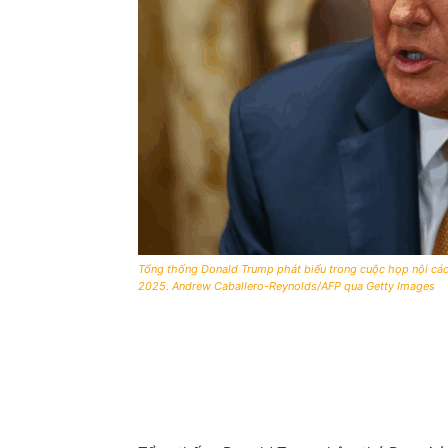
Tổng thống Donald Trump phát biểu trong cuộc họp nội các
2025. Andrew Caballero-Reynolds/AFP qua Getty Images