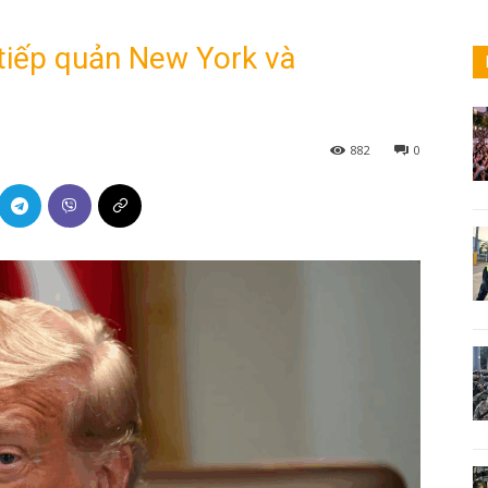
 tiếp quản New York và
882
0