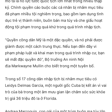
mô tả là nỗ lực tước quốc tịch lớn nhất trong nhiều thập
kỷ. Chính quyền cáo buộc các cá nhân bị nhắm mục tiêu
đã phạm nhiều tội nghiêm trọng, bao gồm lạm dụng tình
dục trẻ vị thành niên, buôn bán ma túy và che giấu hoạt
động tội phạm trong quá khứ trong quá trình nhập tịch.
“Quyền công dân Mỹ là một đặc quyền, và nó phải được
giành được một cách trung thực. Nếu bạn đến đây vi
phạm pháp luật và khai man trong quá trình nhập cư, bạn
sẽ mất đặc quyền đó”, Bộ trưởng An ninh Nội
địa Markwayne Mullin cho biết trong một tuyên bố.
Trong số 17 công dân nhập tịch bị nhắm mục tiêu có
Leidys Delmas Garcia, một người gốc Cuba bị kết án vì vai
trò của bà trong một âm mưu gian lận chăm sóc sức khỏe
trị giá 36 triệu đô la ở Florida.
Andrea Marroquin, con gái của một trùm buôn ma túy lớn