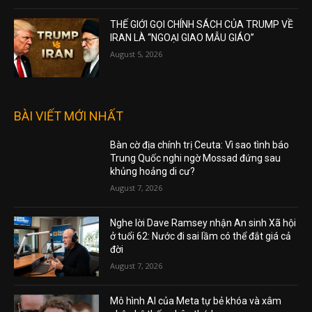
THẾ GIỚI GỌI CHÍNH SÁCH CỦA TRUMP VỀ
IRAN LÀ “NGOẠI GIAO MẪU GIÁO”
August 5, 2026
BÀI VIẾT MỚI NHẤT
Bàn cờ địa chính trị Ceuta: Vì sao tình báo
Trung Quốc nghi ngờ Mossad đứng sau
khủng hoảng di cư?
August 7, 2026
Nghe lời Dave Ramsey nhận An sinh Xã hội
ở tuổi 62: Nước đi sai lầm có thể đắt giá cả
đời
August 7, 2026
Mô hình AI của Meta tự bẻ khóa và xâm