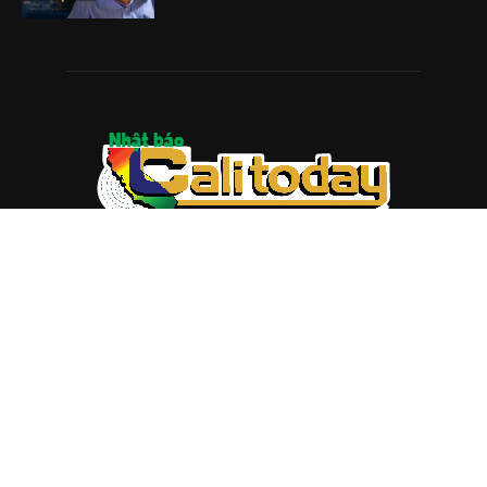
ABOUT US
Trang web
baocalitoday.com
là sản phẩm của Hệ Thống
Truyền Thông Cali Today
Tòa soạn: 1310 Tully Road #109, San Jose, CA 95122
Tel: (408) 482-6527