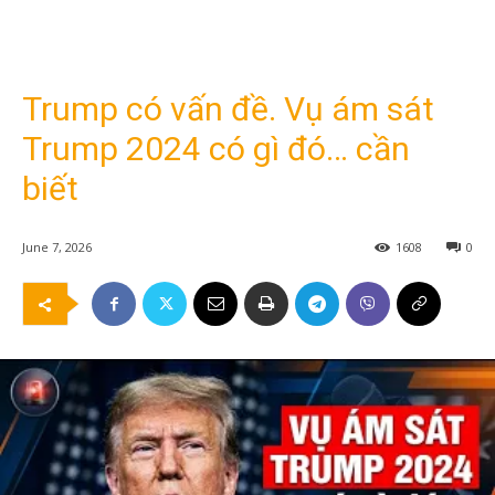
Trump có vấn đề. Vụ ám sát
Trump 2024 có gì đó… cần
biết
June 7, 2026
1608
0