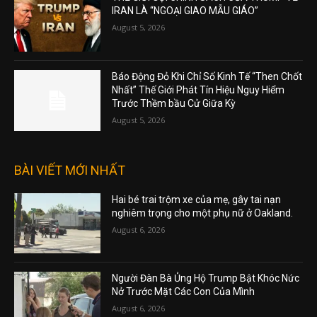
IRAN LÀ “NGOẠI GIAO MẪU GIÁO”
August 5, 2026
Báo Động Đỏ Khi Chỉ Số Kinh Tế “Then Chốt
Nhất” Thế Giới Phát Tín Hiệu Nguy Hiểm
Trước Thềm bầu Cử Giữa Kỳ
August 5, 2026
BÀI VIẾT MỚI NHẤT
Hai bé trai trộm xe của mẹ, gây tai nạn
nghiêm trọng cho một phụ nữ ở Oakland.
August 6, 2026
Người Đàn Bà Ủng Hộ Trump Bật Khóc Nức
Nở Trước Mặt Các Con Của Mình
August 6, 2026