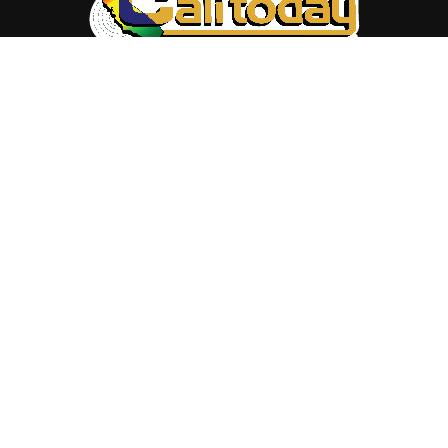
ABOUT US
Trang web
baocalitoday.com
là sản phẩm của Hệ Thống
Truyền Thông Cali Today
Tòa soạn: 1310 Tully Road #109, San Jose, CA 95122
Tel: (408) 482-6527
Contact us:
nam@baocalitoday.com
FOLLOW US