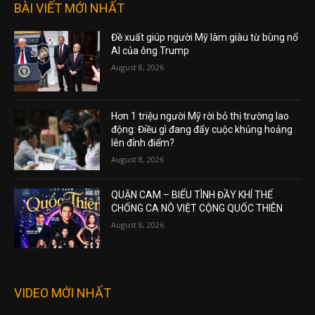
BÀI VIẾT MỚI NHẤT
Đề xuất giúp người Mỹ làm giàu từ bùng nổ
AI của ông Trump
August 8, 2026
Hơn 1 triệu người Mỹ rời bỏ thị trường lao
động: Điều gì đang đẩy cuộc khủng hoảng
lên đỉnh điểm?
August 8, 2026
QUẬN CAM – BIỂU TÌNH ĐẦY KHÍ THẾ
CHỐNG CA NÔ VIỆT CỘNG QUỐC THIÊN
August 8, 2026
VIDEO MỚI NHẤT