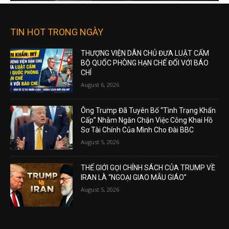
TIN HOT TRONG NGÀY
THƯỢNG VIỆN DÂN CHỦ ĐƯA LUẬT CẤM
BỘ QUỐC PHÒNG HẠN CHẾ ĐỐI VỚI BÁO
CHÍ
August 6, 2026
Ông Trump Đã Tuyên Bố “Tình Trạng Khẩn
Cấp” Nhằm Ngăn Chặn Việc Công Khai Hồ
Sơ Tài Chính Của Mình Cho Đài BBC
August 5, 2026
THẾ GIỚI GỌI CHÍNH SÁCH CỦA TRUMP VỀ
IRAN LÀ “NGOẠI GIAO MẪU GIÁO”
August 5, 2026