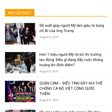
MỚI CẬP NHẬT
Đề xuất giúp người Mỹ làm giàu từ bùng
nổ AI của ông Trump
August 8, 2026
Hơn 1 triệu người Mỹ rời bỏ thị trường
lao động: Điều gì đang đẩy cuộc khủng
hoảng lên đỉnh điểm?
August 8, 2026
QUẬN CAM – BIỂU TÌNH ĐẦY KHÍ THẾ
CHỐNG CA NÔ VIỆT CỘNG QUỐC
THIÊN
August 8, 2026