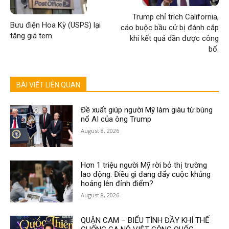
Trump chỉ trích California,
Bưu điện Hoa Kỳ (USPS) lại
cáo buộc bầu cử bị đánh cắp
tăng giá tem.
khi kết quả dần được công
bố.
BÀI VIẾT LIÊN QUAN
Đề xuất giúp người Mỹ làm giàu từ bùng
nổ AI của ông Trump
August 8, 2026
Hơn 1 triệu người Mỹ rời bỏ thị trường
lao động: Điều gì đang đẩy cuộc khủng
hoảng lên đỉnh điểm?
August 8, 2026
QUẬN CAM – BIỂU TÌNH ĐẦY KHÍ THẾ