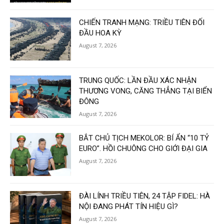
CHIẾN TRANH MẠNG: TRIỀU TIÊN ĐỐI
ĐẦU HOA KỲ
August 7, 2026
TRUNG QUỐC: LẦN ĐẦU XÁC NHẬN
THƯƠNG VONG, CĂNG THẲNG TẠI BIỂN
ĐÔNG
August 7, 2026
BẮT CHỦ TỊCH MEKOLOR: BÍ ẨN “10 TỶ
EURO”. HỒI CHUÔNG CHO GIỚI ĐẠI GIA
August 7, 2026
ĐÀI LÍNH TRIỀU TIÊN, 24 TẬP FIDEL: HÀ
NỘI ĐANG PHÁT TÍN HIỆU GÌ?
August 7, 2026