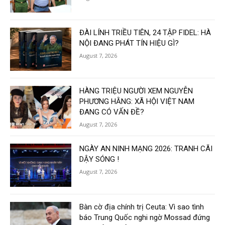
ĐÀI LÍNH TRIỀU TIÊN, 24 TẬP FIDEL: HÀ
NỘI ĐANG PHÁT TÍN HIỆU GÌ?
August 7, 2026
HÀNG TRIỆU NGƯỜI XEM NGUYỄN
PHƯƠNG HẰNG: XÃ HỘI VIỆT NAM
ĐANG CÓ VẤN ĐỀ?
August 7, 2026
NGÀY AN NINH MẠNG 2026: TRANH CÃI
DẬY SÓNG !
August 7, 2026
Bàn cờ địa chính trị Ceuta: Vì sao tình
báo Trung Quốc nghi ngờ Mossad đứng