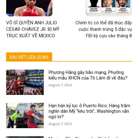
VÕ SĨ QUYỀN ANH JULIO
Chính trị có thể đã thúc đẩy
CÉSAR CHÁVEZ JR. BỊ MỸ
cuộc thanh trừng 5 đặc vụ
TRỤC XUẤT VỀ MEXICO
FBI kỳ cựu vào tháng 8
BÀI VIẾT LIÊN QUAN
Phương Hằng gây bão mạng, Phường
kiểu mẫu XHCN của Tô Lâm đi về đâu?
August 7, 2026
Hạn hán kỷ lục ở Puerto Rico: Hàng trăm
nghìn dân Mỹ “kêu trời”, Washington vẫn
ngó lơ?
August 7, 2026