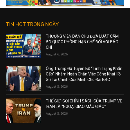
TIN HOT TRONG NGÀY
THƯỢNG VIỆN DÂN CHỦ ĐƯA LUẬT CẤM
BỘ QUỐC PHÒNG HẠN CHẾ ĐỐI VỚI BÁO
CHÍ
August 6, 2026
Ông Trump Đã Tuyên Bố “Tình Trạng Khẩn
Cấp” Nhằm Ngăn Chặn Việc Công Khai Hồ
Sơ Tài Chính Của Mình Cho Đài BBC
August 5, 2026
THẾ GIỚI GỌI CHÍNH SÁCH CỦA TRUMP VỀ
IRAN LÀ “NGOẠI GIAO MẪU GIÁO”
August 5, 2026