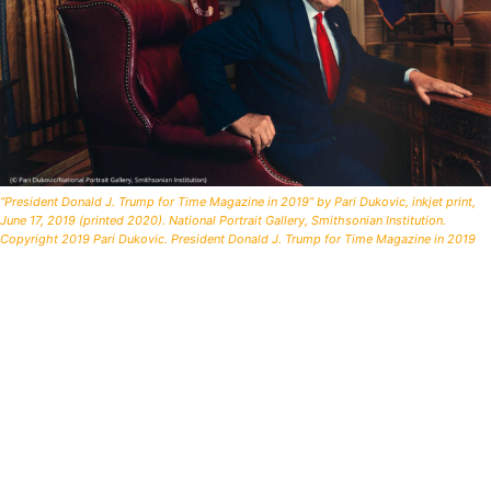
“President Donald J. Trump for Time Magazine in 2019” by Pari Dukovic, inkjet print,
June 17, 2019 (printed 2020). National Portrait Gallery, Smithsonian Institution.
Copyright 2019 Pari Dukovic. President Donald J. Trump for Time Magazine in 2019