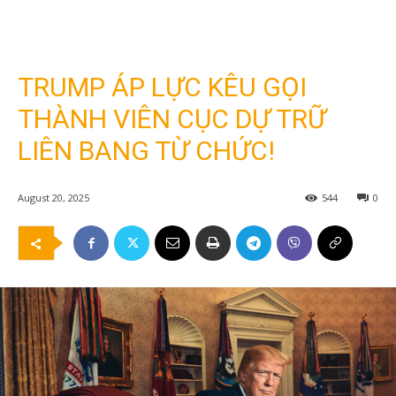
TRUMP ÁP LỰC KÊU GỌI
THÀNH VIÊN CỤC DỰ TRỮ
LIÊN BANG TỪ CHỨC!
August 20, 2025
544
0