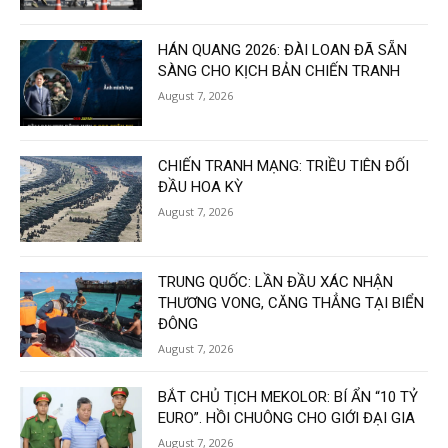
HÁN QUANG 2026: ĐÀI LOAN ĐÃ SẴN
SÀNG CHO KỊCH BẢN CHIẾN TRANH
August 7, 2026
CHIẾN TRANH MẠNG: TRIỀU TIÊN ĐỐI
ĐẦU HOA KỲ
August 7, 2026
TRUNG QUỐC: LẦN ĐẦU XÁC NHẬN
THƯƠNG VONG, CĂNG THẲNG TẠI BIỂN
ĐÔNG
August 7, 2026
BẮT CHỦ TỊCH MEKOLOR: BÍ ẨN “10 TỶ
EURO”. HỒI CHUÔNG CHO GIỚI ĐẠI GIA
August 7, 2026