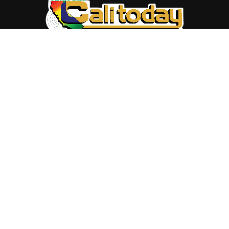
ABOUT US
Trang web
baocalitoday.com
là sản phẩm của Hệ Thống
Truyền Thông Cali Today
Tòa soạn: 1310 Tully Road #109, San Jose, CA 95122
Tel: (408) 482-6527
Contact us:
nam@baocalitoday.com
FOLLOW US