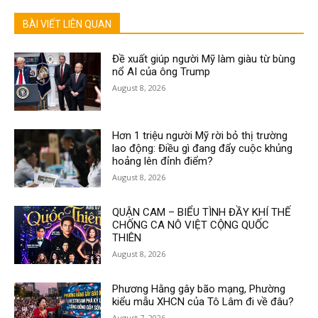
BÀI VIẾT LIÊN QUAN
Đề xuất giúp người Mỹ làm giàu từ bùng
nổ AI của ông Trump
August 8, 2026
Hơn 1 triệu người Mỹ rời bỏ thị trường
lao động: Điều gì đang đẩy cuộc khủng
hoảng lên đỉnh điểm?
August 8, 2026
QUẬN CAM – BIỂU TÌNH ĐẦY KHÍ THẾ
CHỐNG CA NÔ VIỆT CỘNG QUỐC
THIÊN
August 8, 2026
Phương Hằng gây bão mạng, Phường
kiểu mẫu XHCN của Tô Lâm đi về đâu?
August 7, 2026