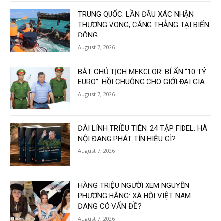
TRUNG QUỐC: LẦN ĐẦU XÁC NHẬN
THƯƠNG VONG, CĂNG THẲNG TẠI BIỂN
ĐÔNG
August 7, 2026
BẮT CHỦ TỊCH MEKOLOR: BÍ ẨN “10 TỶ
EURO”. HỒI CHUÔNG CHO GIỚI ĐẠI GIA
August 7, 2026
ĐÀI LÍNH TRIỀU TIÊN, 24 TẬP FIDEL: HÀ
NỘI ĐANG PHÁT TÍN HIỆU GÌ?
August 7, 2026
HÀNG TRIỆU NGƯỜI XEM NGUYỄN
PHƯƠNG HẰNG: XÃ HỘI VIỆT NAM
ĐANG CÓ VẤN ĐỀ?
August 7, 2026