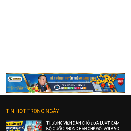
TIN HOT TRONG NGÀY
THƯỢNG VIỆN DÂN CHỦ ĐƯA LUẬT CẤM
BỘ QUỐC PHÒNG HẠN CHẾ ĐỐI VỚI BÁO