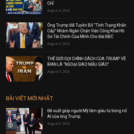
CHÍ
August 6, 2026
Ông Trump Đã Tuyên Bố “Tình Trạng Khẩn
Cấp” Nhằm Ngăn Chặn Việc Công Khai Hồ
Sơ Tài Chính Của Mình Cho Đài BBC
August 5, 2026
THẾ GIỚI GỌI CHÍNH SÁCH CỦA TRUMP VỀ
IRAN LÀ “NGOẠI GIAO MẪU GIÁO”
August 5, 2026
BÀI VIẾT MỚI NHẤT
Đề xuất giúp người Mỹ làm giàu từ bùng nổ
AI của ông Trump
August 8, 2026