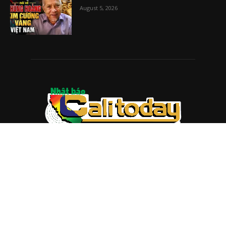
August 5, 2026
ABOUT US
Trang web
baocalitoday.com
là sản phẩm của Hệ Thống
Truyền Thông Cali Today
Tòa soạn: 1310 Tully Road #109, San Jose, CA 95122