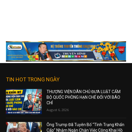
TIN HOT TRONG NGÀY
THƯỢNG VIỆN DÂN CHỦ ĐƯA LUẬT CẤM
BỘ QUỐC PHÒNG HẠN CHẾ ĐỐI VỚI BÁO
CHÍ
August 6, 2026
Ông Trump Đã Tuyên Bố “Tình Trạng Khẩn
Cấp” Nhằm Ngăn Chặn Việc Công Khai Hồ