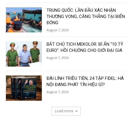
TRUNG QUỐC: LẦN ĐẦU XÁC NHẬN
THƯƠNG VONG, CĂNG THẲNG TẠI BIỂN
ĐÔNG
August 7, 2026
BẮT CHỦ TỊCH MEKOLOR: BÍ ẨN “10 TỶ
EURO”. HỒI CHUÔNG CHO GIỚI ĐẠI GIA
August 7, 2026
ĐÀI LÍNH TRIỀU TIÊN, 24 TẬP FIDEL: HÀ
NỘI ĐANG PHÁT TÍN HIỆU GÌ?
August 7, 2026
Load more