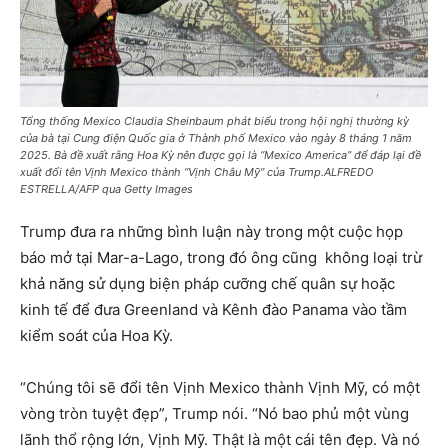
Tổng thống Mexico Claudia Sheinbaum phát biểu trong hội nghị thường kỳ
của bà tại Cung điện Quốc gia ở Thành phố Mexico vào ngày 8 tháng 1 năm
2025. Bà đề xuất rằng Hoa Kỳ nên được gọi là “Mexico America” ​​để đáp lại đề
xuất đổi tên Vịnh Mexico thành “Vịnh Châu Mỹ” của Trump.ALFREDO
ESTRELLA/AFP qua Getty Images
Trump đưa ra những bình luận này trong một cuộc họp
báo mở tại Mar-a-Lago, trong đó ông cũng không loại trừ
khả năng sử dụng biện pháp cưỡng chế quân sự hoặc
kinh tế để đưa Greenland và Kênh đào Panama vào tầm
kiểm soát của Hoa Kỳ.
“Chúng tôi sẽ đổi tên Vịnh Mexico thành Vịnh Mỹ, có một
vòng tròn tuyệt đẹp”, Trump nói. “Nó bao phủ một vùng
lãnh thổ rộng lớn, Vịnh Mỹ. Thật là một cái tên đẹp. Và nó