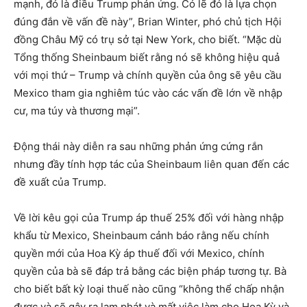
mạnh, đó là điều Trump phản ứng. Có lẽ đó là lựa chọn
đúng đắn về vấn đề này”, Brian Winter, phó chủ tịch Hội
đồng Châu Mỹ có trụ sở tại New York, cho biết. “Mặc dù
Tổng thống Sheinbaum biết rằng nó sẽ không hiệu quả
với mọi thứ – Trump và chính quyền của ông sẽ yêu cầu
Mexico tham gia nghiêm túc vào các vấn đề lớn về nhập
cư, ma túy và thương mại”.
Động thái này diễn ra sau những phản ứng cứng rắn
nhưng đầy tính hợp tác của Sheinbaum liên quan đến các
đề xuất của Trump.
Về lời kêu gọi của Trump áp thuế 25% đối với hàng nhập
khẩu từ Mexico, Sheinbaum cảnh báo rằng nếu chính
quyền mới của Hoa Kỳ áp thuế đối với Mexico, chính
quyền của bà sẽ đáp trả bằng các biện pháp tương tự. Bà
cho biết bất kỳ loại thuế nào cũng “không thể chấp nhận
được và sẽ gây ra lạm phát và mất việc làm cho Hoa Kỳ và