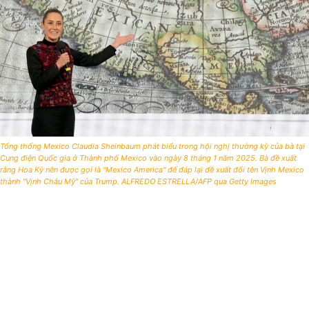
Tổng thống Mexico Claudia Sheinbaum phát biểu trong hội nghị thường kỳ của bà tại
Cung điện Quốc gia ở Thành phố Mexico vào ngày 8 tháng 1 năm 2025. Bà đề xuất
rằng Hoa Kỳ nên được gọi là "Mexico America" ​​để đáp lại đề xuất đổi tên Vịnh Mexico
thành "Vịnh Châu Mỹ" của Trump. ALFREDO ESTRELLA/AFP qua Getty Images