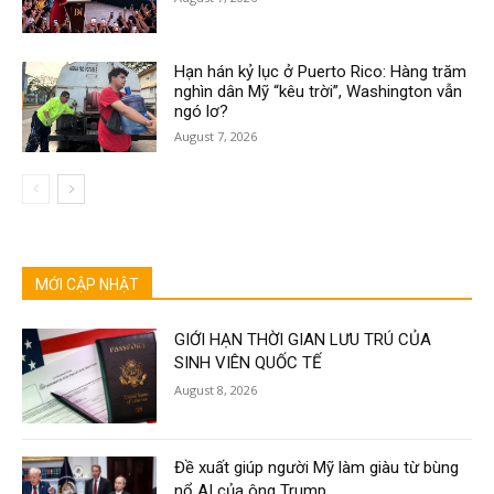
Hạn hán kỷ lục ở Puerto Rico: Hàng trăm
nghìn dân Mỹ “kêu trời”, Washington vẫn
ngó lơ?
August 7, 2026
MỚI CẬP NHẬT
GIỚI HẠN THỜI GIAN LƯU TRÚ CỦA
SINH VIÊN QUỐC TẾ
August 8, 2026
Đề xuất giúp người Mỹ làm giàu từ bùng
nổ AI của ông Trump