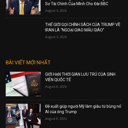
Sơ Tài Chính Của Mình Cho Đài BBC
August 5, 2026
THẾ GIỚI GỌI CHÍNH SÁCH CỦA TRUMP VỀ
IRAN LÀ “NGOẠI GIAO MẪU GIÁO”
August 5, 2026
BÀI VIẾT MỚI NHẤT
GIỚI HẠN THỜI GIAN LƯU TRÚ CỦA SINH
VIÊN QUỐC TẾ
August 8, 2026
Đề xuất giúp người Mỹ làm giàu từ bùng nổ
AI của ông Trump
August 8, 2026