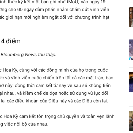
ính thức ký kết một bản ghi nhớ (MoU) vào ngày 19
đường cho 60 ngày đàm phán nhằm chấm dứt vĩnh viễn
các giới hạn mới nghiêm ngặt đối với chương trình hạt
14 điểm
o Bloomberg News thu thập:
 Hoa Kỳ, cùng với các đồng minh của họ trong cuộc
ức và vĩnh viễn cuộc chiến trên tất cả các mặt trận, bao
hớ này; đồng thời cam kết từ nay về sau sẽ không tiến
ại nhau, và kiềm chế đe dọa hoặc sử dụng vũ lực đối
lại các điều khoản của Điều này và các Điều còn lại.
 Hoa Kỳ cam kết tôn trọng chủ quyền và toàn vẹn lãnh
g việc nội bộ của nhau.