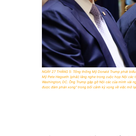
NGÀY 27 THÁNG 5: Tổng thống Mỹ Donald Trump phát biểu tr
Mỹ Pete Hegseth (phải) lắng nghe trong cuộc họp Nội các 
Washington, DC. Ông Trump gặp gỡ Nội các của mình vài ngà
được đàm phán xong" trong bối cảnh kỳ vọng về việc mở l