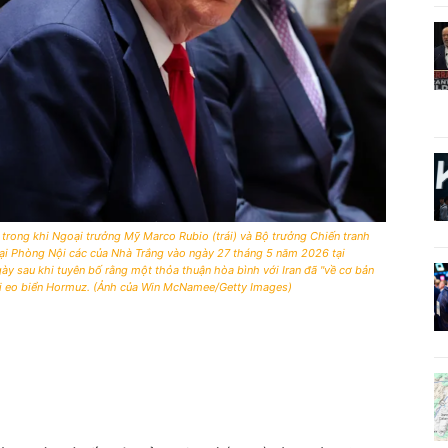
ong khi Ngoại trưởng Mỹ Marco Rubio (trái) và Bộ trưởng Chiến tranh
tại Phòng Nội các của Nhà Trắng vào ngày 27 tháng 5 năm 2026 tại
y sau khi tuyên bố rằng một thỏa thuận hòa bình với Iran đã "về cơ bản
ại eo biển Hormuz. (Ảnh của Win McNamee/Getty Images)