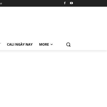
se
Ữ
CALI NGÀY NAY
MORE