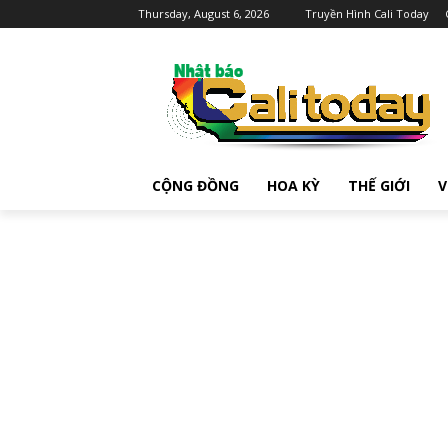
Thursday, August 6, 2026
Truyền Hình Cali Today
CỘNG ĐỒNG
HOA KỲ
THẾ GIỚI
V