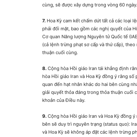
cùng, sẽ được xây dựng trong vòng 60 ngày
7.
Hoa Kỳ cam kết chấm dứt tất cả các loại l
phải đối mặt, bao gồm các nghị quyết của 
Cơ quan Năng lượng Nguyên tử Quốc tế (IAE
(cả lệnh trừng phạt sơ cấp và thứ cấp), the
thuận cuối cùng.
8.
Cộng hòa Hồi giáo Iran tái khẳng định rằ
hòa Hồi giáo Iran và Hoa Kỳ đồng ý rằng số p
quan đến hạt nhân khác do hai bên cùng nhất
giải quyết thỏa đáng trong thỏa thuận cuối 
khoản của Điều này.
9.
Cộng hòa Hồi giáo Iran và Hoa Kỳ đồng ý r
bên sẽ duy trì nguyên trạng (status quo): I
và Hoa Kỳ sẽ không áp đặt các lệnh trừng ph