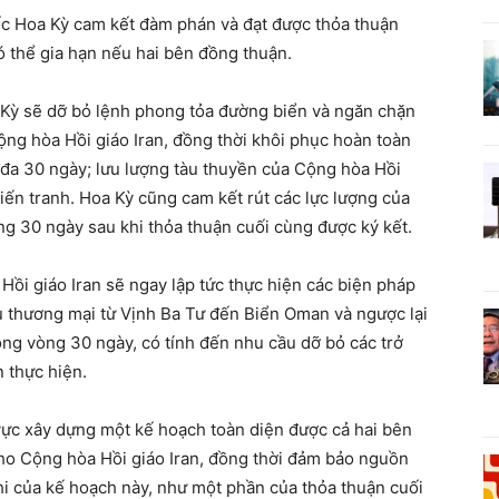
c Hoa Kỳ cam kết đàm phán và đạt được thỏa thuận
có thể gia hạn nếu hai bên đồng thuận.
 Kỳ sẽ dỡ bỏ lệnh phong tỏa đường biển và ngăn chặn
Cộng hòa Hồi giáo Iran, đồng thời khôi phục hoàn toàn
ối đa 30 ngày; lưu lượng tàu thuyền của Cộng hòa Hồi
iến tranh. Hoa Kỳ cũng cam kết rút các lực lượng của
g 30 ngày sau khi thỏa thuận cuối cùng được ký kết.
Hồi giáo Iran sẽ ngay lập tức thực hiện các biện pháp
u thương mại từ Vịnh Ba Tư đến Biển Oman và ngược lại
ong vòng 30 ngày, có tính đến nhu cầu dỡ bỏ các trở
n thực hiện.
vực xây dựng một kế hoạch toàn diện được cả hai bên
ế cho Cộng hòa Hồi giáo Iran, đồng thời đảm bảo nguồn
 thi của kế hoạch này, như một phần của thỏa thuận cuối