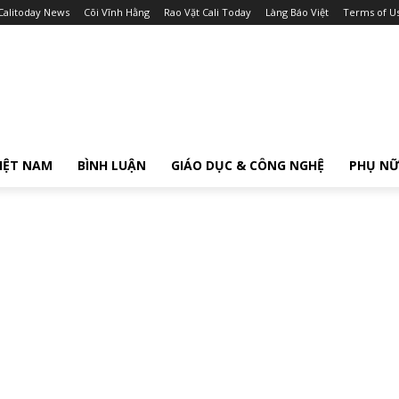
Calitoday News
Cõi Vĩnh Hằng
Rao Vặt Cali Today
Làng Báo Việt
Terms of U
IỆT NAM
BÌNH LUẬN
GIÁO DỤC & CÔNG NGHỆ
PHỤ N