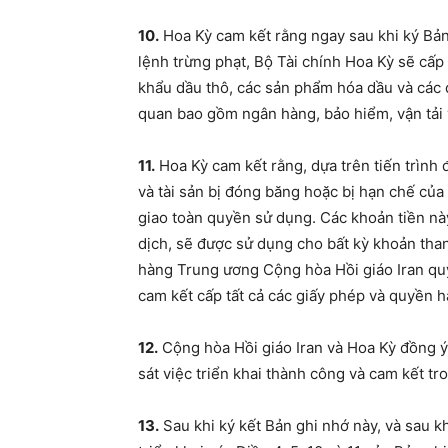
10.
Hoa Kỳ cam kết rằng ngay sau khi ký Bản
lệnh trừng phạt, Bộ Tài chính Hoa Kỳ sẽ cấp 
khẩu dầu thô, các sản phẩm hóa dầu và các d
quan bao gồm ngân hàng, bảo hiểm, vận tải 
11.
Hoa Kỳ cam kết rằng, dựa trên tiến trình
và tài sản bị đóng băng hoặc bị hạn chế củ
giao toàn quyền sử dụng. Các khoản tiền nà
dịch, sẽ được sử dụng cho bất kỳ khoản th
hàng Trung ương Cộng hòa Hồi giáo Iran qu
cam kết cấp tất cả các giấy phép và quyền hạ
12.
Cộng hòa Hồi giáo Iran và Hoa Kỳ đồng ý
sát việc triển khai thành công và cam kết tr
13.
Sau khi ký kết Bản ghi nhớ này, và sau k