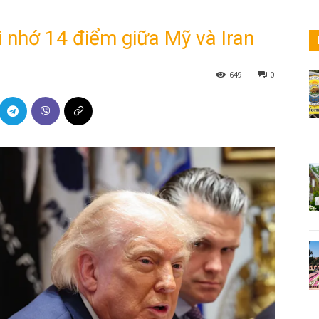
 nhớ 14 điểm giữa Mỹ và Iran
649
0