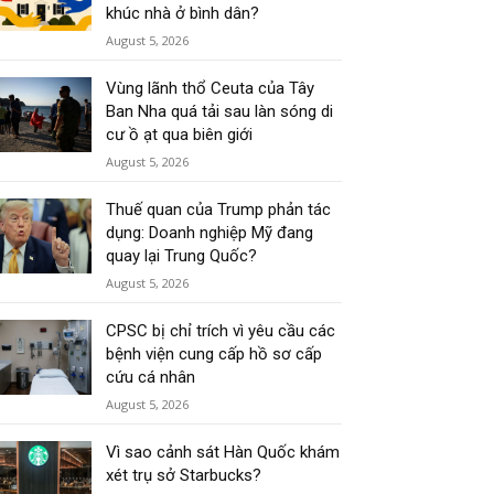
khúc nhà ở bình dân?
August 5, 2026
Vùng lãnh thổ Ceuta của Tây
Ban Nha quá tải sau làn sóng di
cư ồ ạt qua biên giới
August 5, 2026
Thuế quan của Trump phản tác
dụng: Doanh nghiệp Mỹ đang
quay lại Trung Quốc?
August 5, 2026
CPSC bị chỉ trích vì yêu cầu các
bệnh viện cung cấp hồ sơ cấp
cứu cá nhân
August 5, 2026
Vì sao cảnh sát Hàn Quốc khám
xét trụ sở Starbucks?