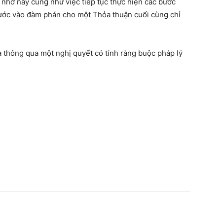
hi nhớ này cũng như việc tiếp tục thực hiện các bước
bước vào đàm phán cho một Thỏa thuận cuối cùng chỉ
thông qua một nghị quyết có tính ràng buộc pháp lý