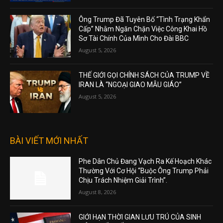
Ông Trump Đã Tuyên Bố “Tình Trạng Khẩn
Cấp” Nhằm Ngăn Chặn Việc Công Khai Hồ
Sơ Tài Chính Của Mình Cho Đài BBC
August 5, 2026
THẾ GIỚI GỌI CHÍNH SÁCH CỦA TRUMP VỀ
IRAN LÀ “NGOẠI GIAO MẪU GIÁO”
August 5, 2026
BÀI VIẾT MỚI NHẤT
Phe Dân Chủ Đang Vạch Ra Kế Hoạch Khác
Thường Với Cơ Hội “Buộc Ông Trump Phải
Chịu Trách Nhiệm Giải Trình”.
August 8, 2026
GIỚI HẠN THỜI GIAN LƯU TRÚ CỦA SINH