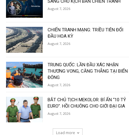
SÀNG CHO KỊCH BẢN CHIẾN TRANH
August 7, 2026
CHIẾN TRANH MẠNG: TRIỀU TIÊN ĐỐI
ĐẦU HOA KỲ
August 7, 2026
TRUNG QUỐC: LẦN ĐẦU XÁC NHẬN
THƯƠNG VONG, CĂNG THẲNG TẠI BIỂN
ĐÔNG
August 7, 2026
BẮT CHỦ TỊCH MEKOLOR: BÍ ẨN “10 TỶ
EURO”. HỒI CHUÔNG CHO GIỚI ĐẠI GIA
August 7, 2026
Load more