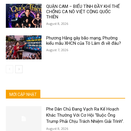
QUẬN CAM – BIỂU TÌNH ĐẦY KHÍ THẾ
CHỐNG CA NÔ VIỆT CỘNG QUỐC
THIÊN
August 8, 2026
Phương Hằng gây bão mạng, Phường
kiểu mẫu XHCN của Tô Lâm đi về đâu?
August 7, 2026
MỚI CẬP NHẬT
Phe Dân Chủ Đang Vạch Ra Kế Hoạch
Khác Thường Với Cơ Hội “Buộc Ông
Trump Phải Chịu Trách Nhiệm Giải Trình”.
August 8, 2026