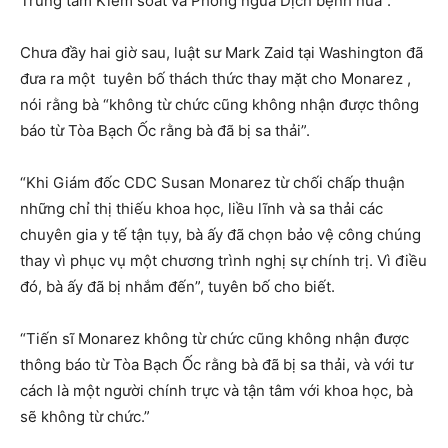
Trung tâm Kiểm soát và Phòng ngừa Dịch bệnh nữa”.
Chưa đầy hai giờ sau, luật sư Mark Zaid tại Washington đã
đưa ra một tuyên bố thách thức thay mặt cho Monarez ,
nói rằng bà “không từ chức cũng không nhận được thông
báo từ Tòa Bạch Ốc rằng bà đã bị sa thải”.
“Khi Giám đốc CDC Susan Monarez từ chối chấp thuận
những chỉ thị thiếu khoa học, liều lĩnh và sa thải các
chuyên gia y tế tận tụy, bà ấy đã chọn bảo vệ công chúng
thay vì phục vụ một chương trình nghị sự chính trị. Vì điều
đó, bà ấy đã bị nhắm đến”, tuyên bố cho biết.
“Tiến sĩ Monarez không từ chức cũng không nhận được
thông báo từ Tòa Bạch Ốc rằng bà đã bị sa thải, và với tư
cách là một người chính trực và tận tâm với khoa học, bà
sẽ không từ chức.”