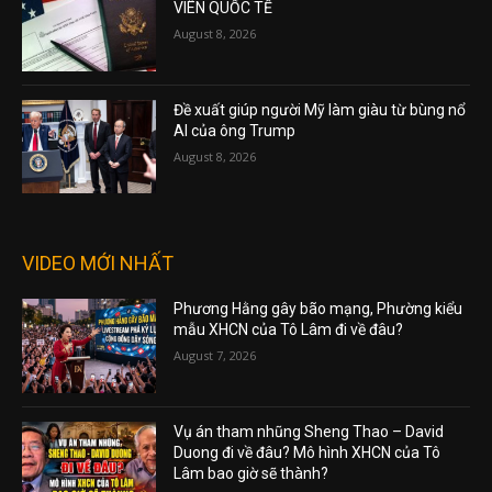
VIÊN QUỐC TẾ
August 8, 2026
Đề xuất giúp người Mỹ làm giàu từ bùng nổ
AI của ông Trump
August 8, 2026
VIDEO MỚI NHẤT
Phương Hằng gây bão mạng, Phường kiểu
mẫu XHCN của Tô Lâm đi về đâu?
August 7, 2026
Vụ án tham nhũng Sheng Thao – David
Duong đi về đâu? Mô hình XHCN của Tô
Lâm bao giờ sẽ thành?