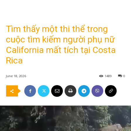
Tìm thấy một thi thể trong
cuộc tìm kiếm người phụ nữ
California mất tích tại Costa
Rica
June 18, 2026
1489
0