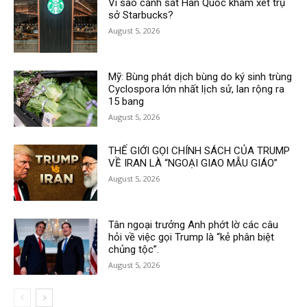
Vì sao cảnh sát Hàn Quốc khám xét trụ
sở Starbucks?
August 5, 2026
Mỹ: Bùng phát dịch bùng do ký sinh trùng
Cyclospora lớn nhất lịch sử, lan rộng ra
15 bang
August 5, 2026
THẾ GIỚI GỌI CHÍNH SÁCH CỦA TRUMP
VỀ IRAN LÀ “NGOẠI GIAO MẪU GIÁO”
August 5, 2026
Tân ngoại trưởng Anh phớt lờ các câu
hỏi về việc gọi Trump là “kẻ phân biệt
chủng tộc”.
August 5, 2026