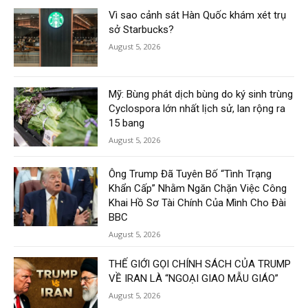
Vì sao cảnh sát Hàn Quốc khám xét trụ
sở Starbucks?
August 5, 2026
Mỹ: Bùng phát dịch bùng do ký sinh trùng
Cyclospora lớn nhất lịch sử, lan rộng ra
15 bang
August 5, 2026
Ông Trump Đã Tuyên Bố “Tình Trạng
Khẩn Cấp” Nhằm Ngăn Chặn Việc Công
Khai Hồ Sơ Tài Chính Của Mình Cho Đài
BBC
August 5, 2026
THẾ GIỚI GỌI CHÍNH SÁCH CỦA TRUMP
VỀ IRAN LÀ “NGOẠI GIAO MẪU GIÁO”
August 5, 2026