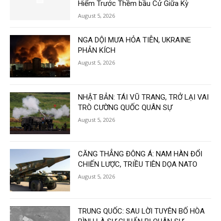
Hiểm Trước Thềm bầu Cử Giữa Kỳ
August 5, 2026
NGA DỘI MƯA HỎA TIỄN, UKRAINE
PHẢN KÍCH
August 5, 2026
NHẬT BẢN: TÁI VŨ TRANG, TRỞ LẠI VAI
TRÒ CƯỜNG QUỐC QUÂN SỰ
August 5, 2026
CĂNG THẲNG ĐÔNG Á: NAM HÀN ĐỔI
CHIẾN LƯỢC, TRIỀU TIÊN DỌA NATO
August 5, 2026
TRUNG QUỐC: SAU LỜI TUYÊN BỐ HÒA