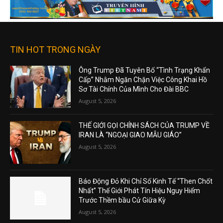
TIN HOT TRONG NGÀY
Ông Trump Đã Tuyên Bố “Tình Trạng Khẩn
Cấp” Nhằm Ngăn Chặn Việc Công Khai Hồ
Sơ Tài Chính Của Mình Cho Đài BBC
August 5, 2026
THẾ GIỚI GỌI CHÍNH SÁCH CỦA TRUMP VỀ
IRAN LÀ “NGOẠI GIAO MẪU GIÁO”
August 5, 2026
Báo Động Đỏ Khi Chỉ Số Kinh Tế “Then Chốt
Nhất” Thế Giới Phát Tín Hiệu Nguy Hiểm
Trước Thềm bầu Cử Giữa Kỳ
August 5, 2026