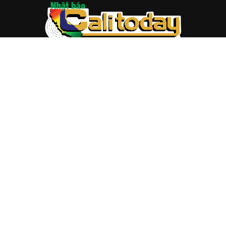
ABOUT US
Trang web
baocalitoday.com
là sản phẩm của Hệ Thống
Truyền Thông Cali Today
Tòa soạn: 1310 Tully Road #109, San Jose, CA 95122
Tel: (408) 482-6527
Contact us:
nam@baocalitoday.com
FOLLOW US