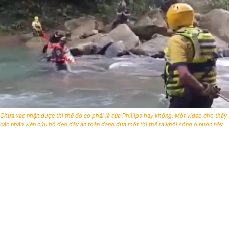
Chưa xác nhận được thi thể đó có phải là của Phillips hay không. Một video cho thấy
các nhân viên cứu hộ đeo dây an toàn đang đưa một thi thể ra khỏi sông ở nước này.