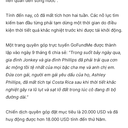
liên quan đến sông nước”.
Tính đến nay, cô đã mất tích hơn hai tuần. Các nỗ lực tìm
kiếm ban đầu từng phải tạm dừng một thời gian do điều
kiện thời tiết quá khắc nghiệt trước khi được tái khởi động.
Một trang quyên góp trực tuyến GoFundMe được thành
lập vào ngày 9 tháng 6 chia sẻ:
“Trong suốt bảy ngày qua,
gia đình Jonkey và gia đình Phillips đã phải trải qua cơn
ác mộng tồi tệ nhất của mọi bậc cha mẹ và anh chị em.
Đứa con gái, người em gái yêu dấu của họ, Ashley
Phillips, đã mất tích tại Costa Rica sau khi thời tiết khắc
nghiệt gây ra lũ lụt và sạt lở đất trong lúc cô đang đi bộ
đường dài.”
Chiến dịch quyên góp đặt mục tiêu là 20.000 USD và đã
huy động được hơn 18.000 USD tính đến thứ Năm.