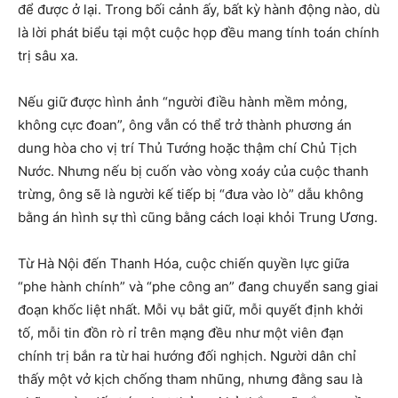
để được ở lại. Trong bối cảnh ấy, bất kỳ hành động nào, dù
là lời phát biểu tại một cuộc họp đều mang tính toán chính
trị sâu xa.
Nếu giữ được hình ảnh “người điều hành mềm mỏng,
không cực đoan”, ông vẫn có thể trở thành phương án
dung hòa cho vị trí Thủ Tướng hoặc thậm chí Chủ Tịch
Nước. Nhưng nếu bị cuốn vào vòng xoáy của cuộc thanh
trừng, ông sẽ là người kế tiếp bị “đưa vào lò” dẫu không
bằng án hình sự thì cũng bằng cách loại khỏi Trung Ương.
Từ Hà Nội đến Thanh Hóa, cuộc chiến quyền lực giữa
“phe hành chính” và “phe công an” đang chuyển sang giai
đoạn khốc liệt nhất. Mỗi vụ bắt giữ, mỗi quyết định khởi
tố, mỗi tin đồn rò rỉ trên mạng đều như một viên đạn
chính trị bắn ra từ hai hướng đối nghịch. Người dân chỉ
thấy một vở kịch chống tham nhũng, nhưng đằng sau là