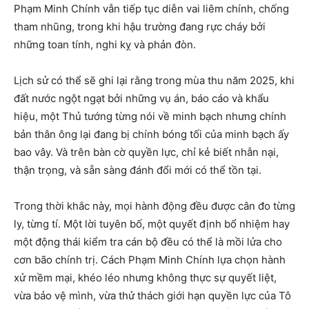
Phạm Minh Chính vẫn tiếp tục diễn vai liêm chính, chống
tham nhũng, trong khi hậu trường đang rực cháy bởi
những toan tính, nghi kỵ và phản đòn.
Lịch sử có thể sẽ ghi lại rằng trong mùa thu năm 2025, khi
đất nước ngột ngạt bởi những vụ án, báo cáo và khẩu
hiệu, một Thủ tướng từng nói về minh bạch nhưng chính
bản thân ông lại đang bị chính bóng tối của minh bạch ấy
bao vây. Và trên bàn cờ quyền lực, chỉ kẻ biết nhẫn nại,
thận trọng, và sẵn sàng đánh đổi mới có thể tồn tại.
Trong thời khắc này, mọi hành động đều được cân đo từng
ly, từng tí. Một lời tuyên bố, một quyết định bổ nhiệm hay
một động thái kiểm tra cán bộ đều có thể là mồi lửa cho
cơn bão chính trị. Cách Phạm Minh Chính lựa chọn hành
xử mềm mại, khéo léo nhưng không thực sự quyết liệt,
vừa bảo vệ mình, vừa thử thách giới hạn quyền lực của Tô