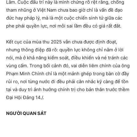
Lâm. Cuộc đấu trí này là minh chứng rõ rệt rằng, chống
tham nhũng ở Việt Nam chưa bao giờ chỉ là vấn đề đạo
đức hay pháp lý, mà là một cuộc chiến sinh tử giữa các
phe phái quyền lực, nơi mỗi sai lầm đều có giá rất đắt.
Kết cục của mùa thu 2025 vẫn chưa được định đoạt,
nhưng thông điệp đã rõ: quyền lực không chỉ nằm ở lời
nói, mà ở khả năng kiểm soát, điều khiển và né tránh các
vùng cấm. Trong bối cảnh đó, vai diễn liêm chính của ông
Phạm Minh Chính chỉ là một mảnh ghép trong bàn cờ đầy
rủi ro, nơi từng nước đi đều phải cân nhắc kỹ càng để tồn
tại và duy trì ảnh hưởng chính trị cho bản thân trước thềm
Đại Hội Đảng 14./.
NGƯỜI QUAN SÁT