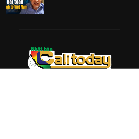
ABOUT US
Trang web
baocalitoday.com
là sản phẩm của Hệ Thống
Truyền Thông Cali Today
Tòa soạn: 1310 Tully Road #109, San Jose, CA 95122
Tel: (408) 482-6527