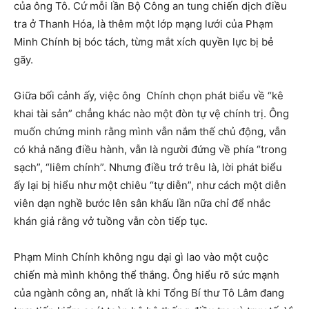
của ông Tô. Cứ mỗi lần Bộ Công an tung chiến dịch điều
tra ở Thanh Hóa, là thêm một lớp mạng lưới của Phạm
Minh Chính bị bóc tách, từng mắt xích quyền lực bị bẻ
gãy.
Giữa bối cảnh ấy, việc ông Chính chọn phát biểu về “kê
khai tài sản” chẳng khác nào một đòn tự vệ chính trị. Ông
muốn chứng minh rằng mình vẫn nắm thế chủ động, vẫn
có khả năng điều hành, vẫn là người đứng về phía “trong
sạch”, “liêm chính”. Nhưng điều trớ trêu là, lời phát biểu
ấy lại bị hiểu như một chiêu “tự diễn”, như cách một diễn
viên dạn nghề bước lên sân khấu lần nữa chỉ để nhắc
khán giả rằng vở tuồng vẫn còn tiếp tục.
Phạm Minh Chính không ngu dại gì lao vào một cuộc
chiến mà mình không thể thắng. Ông hiểu rõ sức mạnh
của ngành công an, nhất là khi Tổng Bí thư Tô Lâm đang