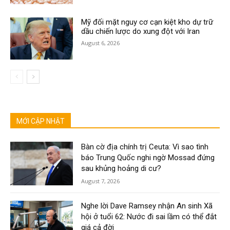
Mỹ đối mặt nguy cơ cạn kiệt kho dự trữ
dầu chiến lược do xung đột với Iran
August 6, 2026
MỚI CẬP NHẬT
Bàn cờ địa chính trị Ceuta: Vì sao tình
báo Trung Quốc nghi ngờ Mossad đứng
sau khủng hoảng di cư?
August 7, 2026
Nghe lời Dave Ramsey nhận An sinh Xã
hội ở tuổi 62: Nước đi sai lầm có thể đắt
giá cả đời