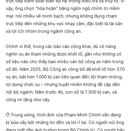
trực tiếp kiểm soát toàn bộ hệ thống điều tra và truy tố. Vì
vậy, ông chọn “hòa hoãn” bằng ngôn ngữ chính trị mềm
mại: nói nhiều về minh bạch, nhưng không đụng chạm
trực tiếp đến những khu vực nhạy cảm, đặc biệt là tài sản
và lợi ích nhóm trong ngành công an.
Chính vì thế, trong các báo cáo công khai, dù có hàng
nghìn vụ án tham nhũng được khởi tố, gần như không có
số liệu nào cho thấy bao nhiêu cán bộ công an nằm trong
số đó. Năm 2025, Bộ Công an công bố đã khởi tố hơn 370
vụ án, bắt hơn 1.000 bị can liên quan đến tội tham nhũng,
lợi dụng chức vụ – nhưng tuyệt nhiên không đề cập đến
nội bộ ngành. Năm trước đó, con số là 7.300 bị can, và
cũng im lặng như vậy.
Ở Trung ương, hình ảnh của Phạm Minh Chính vẫn đang
bị bủa vây bởi những tin đồn và lời rỉ tai. Có người nói ông
đang mất dần ảnh hưởng trong Bộ Chính trị. Có người bảo