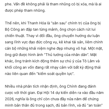
phe. Vấn đề không phải là tham nhũng có bị xóa, mà là ai
được phép tham nhũng.
Thế nên, khi Thanh Hóa là “sân sau” chính trị của ông bị
Bộ Công an đập tan từng mảnh, ông chọn cách rút lui
chiến thuật. Thay vì đối đầu, ông chuyển hướng dư luận
sang lĩnh vực đạo đức công vụ, kê khai tài sản, liêm chính
cán bộ những khái niệm nghe đẹp nhưng vô hại. Một mặt,
ông giữ được hình ảnh “Thủ tướng của nhân dân”. Mặt
khác, ông tránh kích động thêm sự chú ý của Tô Lâm và
khối công an vốn đang rất nhạy cảm với bất kỳ động thái
nào liên quan đến “kiểm soát quyền lực”.
Nhiều nhà phân tích nhận định, ông Chính đang đánh
cược với thời gian. Đại Hội 14 dự kiến diễn ra vào đầu năm
2026, nghĩa là ông chỉ còn chưa đầy nửa năm để chứng
minh bản thân đủ trong sạch, đủ bản lĩnh, và đủ “an toàn”