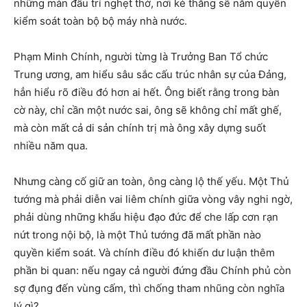
những màn đấu trí nghẹt thở, nơi kẻ thắng sẽ nắm quyền
kiểm soát toàn bộ bộ máy nhà nước.
Phạm Minh Chính, người từng là Trưởng Ban Tổ chức
Trung ương, am hiểu sâu sắc cấu trúc nhân sự của Đảng,
hẳn hiểu rõ điều đó hơn ai hết. Ông biết rằng trong bàn
cờ này, chỉ cần một nước sai, ông sẽ không chỉ mất ghế,
mà còn mất cả di sản chính trị mà ông xây dựng suốt
nhiều năm qua.
Nhưng càng cố giữ an toàn, ông càng lộ thế yếu. Một Thủ
tướng mà phải diễn vai liêm chính giữa vòng vây nghi ngờ,
phải dùng những khẩu hiệu đạo đức để che lấp cơn rạn
nứt trong nội bộ, là một Thủ tướng đã mất phần nào
quyền kiểm soát. Và chính điều đó khiến dư luận thêm
phần bi quan: nếu ngay cả người đứng đầu Chính phủ còn
sợ đụng đến vùng cấm, thì chống tham nhũng còn nghĩa
lý gì?