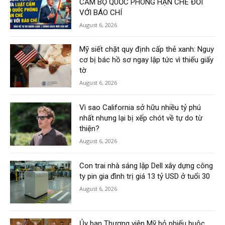
CẤM BỘ QUỐC PHÒNG HẠN CHẾ ĐỐI
VỚI BÁO CHÍ
August 6, 2026
Mỹ siết chặt quy định cấp thẻ xanh: Nguy
cơ bị bác hồ sơ ngay lập tức vì thiếu giấy
tờ
August 6, 2026
Vì sao California sở hữu nhiều tỷ phú
nhất nhưng lại bị xếp chót về tự do từ
thiện?
August 6, 2026
Con trai nhà sáng lập Dell xây dựng công
ty pin gia đình trị giá 13 tỷ USD ở tuổi 30
August 6, 2026
Ủy ban Thượng viện Mỹ bỏ phiếu buộc