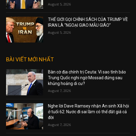
August 5, 2026
THẾ GIỚI GỌI CHÍNH SÁCH CỦA TRUMP VỀ
IRAN LÀ “NGOẠI GIAO MẪU GIÁO”
August 5, 2026
BÀI VIẾT MỚI NHẤT
Bàn cờ địa chính trị Ceuta: Vì sao tình báo
Trung Quốc nghi ngờ Mossad đứng sau
khủng hoảng di cư?
August 7, 2026
Nghe lời Dave Ramsey nhận An sinh Xã hội
ở tuổi 62: Nước đi sai lầm có thể đắt giá cả
đời
August 7, 2026