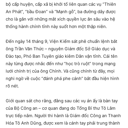
bộ cấp huyện, cấp xã bị khởi tố liên quan các vụ “Thiên
An Phát”, “bầu Đoan” và “Mạnh gỗ”, ba đường dây được
cho là gắn với những mắt xích quyền lực ăn sâu vào hệ
thống hành chính tỉnh này suốt hơn một thập niên.
Đến ngày 14 tháng 9, Viện Kiểm sát phê chuẩn lệnh bắt
ông Trần Văn Thức – nguyên Giám đốc Sở Giáo dục và
Đào tạo, Phó Ban Tuyên giáo kiêm Dân vận tỉnh. Cái tên
này từng được nhắc đến như “học trò ruột” trong mạng
lưới chính trị của ông Chính. Và cũng chính từ đây, mọi
nghi ngờ về cuộc “đánh phá phe cánh” bắt đầu hiện hình
rõ nét.
Giới quan sát cho rằng, đằng sau các vụ án ấy là bàn tay
của Bộ Công an – cơ quan đang do Tổng Bí thư Tô Lâm
trực tiếp nắm. Người thi hành là Giám đốc Công an Thanh
Hóa Tô Anh Dũng, được xem là cánh tay phải trung thành