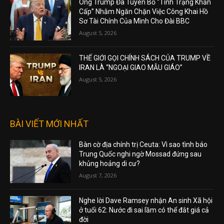
Ông Trump Đã Tuyên Bố “Tình Trạng Khẩn
Cấp” Nhằm Ngăn Chặn Việc Công Khai Hồ
Sơ Tài Chính Của Mình Cho Đài BBC
August 5, 2026
THẾ GIỚI GỌI CHÍNH SÁCH CỦA TRUMP VỀ
IRAN LÀ “NGOẠI GIAO MẪU GIÁO”
August 5, 2026
BÀI VIẾT MỚI NHẤT
Bàn cờ địa chính trị Ceuta: Vì sao tình báo
Trung Quốc nghi ngờ Mossad đứng sau
khủng hoảng di cư?
August 7, 2026
Nghe lời Dave Ramsey nhận An sinh Xã hội
ở tuổi 62: Nước đi sai lầm có thể đắt giá cả
đời