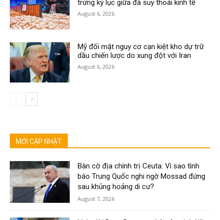
trứng kỷ lục giữa đà suy thoái kinh tế
August 6, 2026
Mỹ đối mặt nguy cơ cạn kiệt kho dự trữ
dầu chiến lược do xung đột với Iran
August 6, 2026
MỚI CẬP NHẬT
Bàn cờ địa chính trị Ceuta: Vì sao tình
báo Trung Quốc nghi ngờ Mossad đứng
sau khủng hoảng di cư?
August 7, 2026