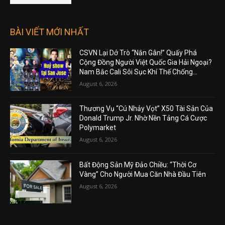
BÀI VIẾT MỚI NHẤT
CSVN Lại Dở Trò “Nắn Gân!” Quấy Phá
Cộng Đồng Người Việt Quốc Gia Hải Ngoại?
Nam Bắc Cali Sôi Sục Khí Thế Chống...
August 6, 2026
Thương Vụ “Cú Nhảy Vọt” X50 Tài Sản Của
Donald Trump Jr. Nhờ Nền Tảng Cá Cược
Polymarket
August 6, 2026
Bất Động Sản Mỹ Đảo Chiều: “Thời Cơ
Vàng” Cho Người Mua Căn Nhà Đầu Tiên
August 6, 2026