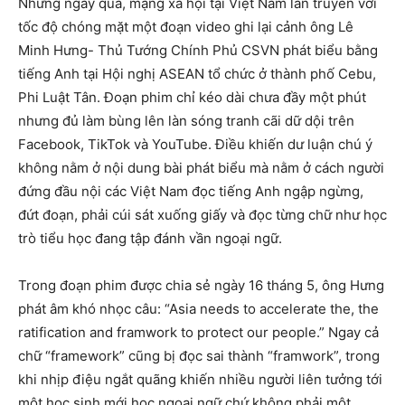
Những ngày qua, mạng xã hội tại Việt Nam lan truyền với
tốc độ chóng mặt một đoạn video ghi lại cảnh ông Lê
Minh Hưng- Thủ Tướng Chính Phủ CSVN phát biểu bằng
tiếng Anh tại Hội nghị ASEAN tổ chức ở thành phố Cebu,
Phi Luật Tân. Đoạn phim chỉ kéo dài chưa đầy một phút
nhưng đủ làm bùng lên làn sóng tranh cãi dữ dội trên
Facebook, TikTok và YouTube. Điều khiến dư luận chú ý
không nằm ở nội dung bài phát biểu mà nằm ở cách người
đứng đầu nội các Việt Nam đọc tiếng Anh ngập ngừng,
đứt đoạn, phải cúi sát xuống giấy và đọc từng chữ như học
trò tiểu học đang tập đánh vần ngoại ngữ.
Trong đoạn phim được chia sẻ ngày 16 tháng 5, ông Hưng
phát âm khó nhọc câu: “Asia needs to accelerate the, the
ratification and framwork to protect our people.” Ngay cả
chữ “framework” cũng bị đọc sai thành “framwork”, trong
khi nhịp điệu ngắt quãng khiến nhiều người liên tưởng tới
một học sinh mới học ngoại ngữ chứ không phải một