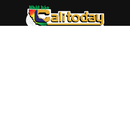
ABOUT US
Trang web
baocalitoday.com
là sản phẩm của Hệ Thống
Truyền Thông Cali Today
Tòa soạn: 1310 Tully Road #109, San Jose, CA 95122
Tel: (408) 482-6527
Contact us:
nam@baocalitoday.com
FOLLOW US