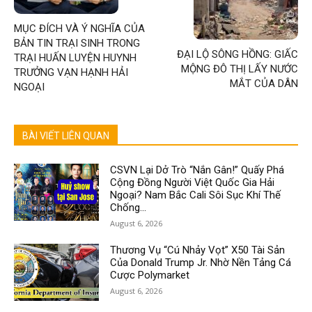
MỤC ĐÍCH VÀ Ý NGHĨA CỦA
BẢN TIN TRẠI SINH TRONG
ĐẠI LỘ SÔNG HỒNG: GIẤC
TRẠI HUẤN LUYỆN HUYNH
MỘNG ĐÔ THỊ LẤY NƯỚC
TRƯỞNG VẠN HẠNH HẢI
MẮT CỦA DÂN
NGOẠI
BÀI VIẾT LIÊN QUAN
CSVN Lại Dở Trò “Nắn Gân!” Quấy Phá
Cộng Đồng Người Việt Quốc Gia Hải
Ngoại? Nam Bắc Cali Sôi Sục Khí Thế
Chống...
August 6, 2026
Thương Vụ “Cú Nhảy Vọt” X50 Tài Sản
Của Donald Trump Jr. Nhờ Nền Tảng Cá
Cược Polymarket
August 6, 2026