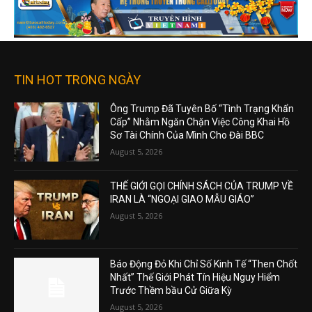
TIN HOT TRONG NGÀY
Ông Trump Đã Tuyên Bố “Tình Trạng Khẩn
Cấp” Nhằm Ngăn Chặn Việc Công Khai Hồ
Sơ Tài Chính Của Mình Cho Đài BBC
August 5, 2026
THẾ GIỚI GỌI CHÍNH SÁCH CỦA TRUMP VỀ
IRAN LÀ “NGOẠI GIAO MẪU GIÁO”
August 5, 2026
Báo Động Đỏ Khi Chỉ Số Kinh Tế “Then Chốt
Nhất” Thế Giới Phát Tín Hiệu Nguy Hiểm
Trước Thềm bầu Cử Giữa Kỳ
August 5, 2026