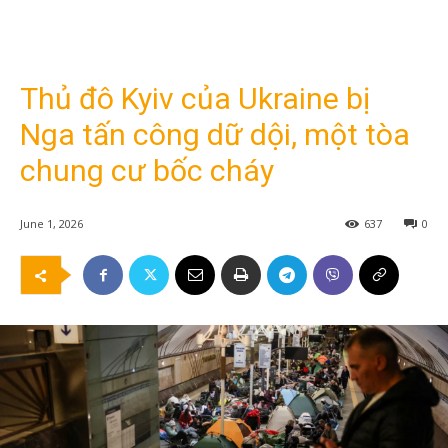
Thủ đô Kyiv của Ukraine bị
Nga tấn công dữ dội, một tòa
chung cư bốc cháy
June 1, 2026
637
0