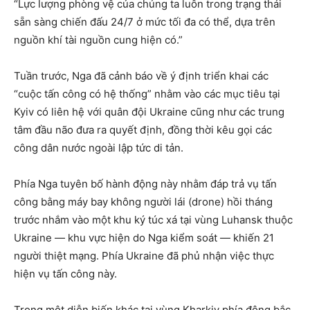
“Lực lượng phòng vệ của chúng ta luôn trong trạng thái
sẵn sàng chiến đấu 24/7 ở mức tối đa có thể, dựa trên
nguồn khí tài nguồn cung hiện có.”
Tuần trước, Nga đã cảnh báo về ý định triển khai các
“cuộc tấn công có hệ thống” nhằm vào các mục tiêu tại
Kyiv có liên hệ với quân đội Ukraine cũng như các trung
tâm đầu não đưa ra quyết định, đồng thời kêu gọi các
công dân nước ngoài lập tức di tản.
Phía Nga tuyên bố hành động này nhằm đáp trả vụ tấn
công bằng máy bay không người lái (drone) hồi tháng
trước nhắm vào một khu ký túc xá tại vùng Luhansk thuộc
Ukraine — khu vực hiện do Nga kiểm soát — khiến 21
người thiệt mạng. Phía Ukraine đã phủ nhận việc thực
hiện vụ tấn công này.
Trong một diễn biến khác tại vùng Kharkiv phía đông bắc