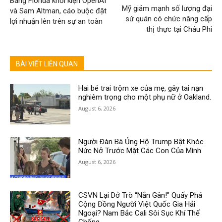
Bang Florida khởi kiện OpenAI
Mỹ giảm mạnh số lượng đại
và Sam Altman, cáo buộc đặt
sứ quán có chức năng cấp
lợi nhuận lên trên sự an toàn
thị thực tại Châu Phi
BÀI VIẾT LIÊN QUAN
Hai bé trai trộm xe của mẹ, gây tai nạn
nghiêm trọng cho một phụ nữ ở Oakland.
August 6, 2026
Người Đàn Bà Ủng Hộ Trump Bật Khóc
Nức Nở Trước Mặt Các Con Của Mình
August 6, 2026
CSVN Lại Dở Trò “Nắn Gân!” Quấy Phá
Cộng Đồng Người Việt Quốc Gia Hải
Ngoại? Nam Bắc Cali Sôi Sục Khí Thế
Chống...