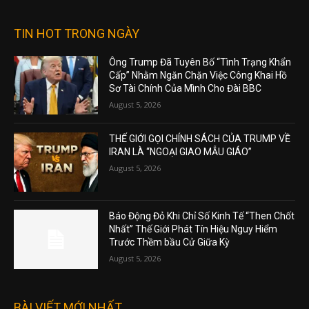
TIN HOT TRONG NGÀY
Ông Trump Đã Tuyên Bố “Tình Trạng Khẩn
Cấp” Nhằm Ngăn Chặn Việc Công Khai Hồ
Sơ Tài Chính Của Mình Cho Đài BBC
August 5, 2026
THẾ GIỚI GỌI CHÍNH SÁCH CỦA TRUMP VỀ
IRAN LÀ “NGOẠI GIAO MẪU GIÁO”
August 5, 2026
Báo Động Đỏ Khi Chỉ Số Kinh Tế “Then Chốt
Nhất” Thế Giới Phát Tín Hiệu Nguy Hiểm
Trước Thềm bầu Cử Giữa Kỳ
August 5, 2026
BÀI VIẾT MỚI NHẤT