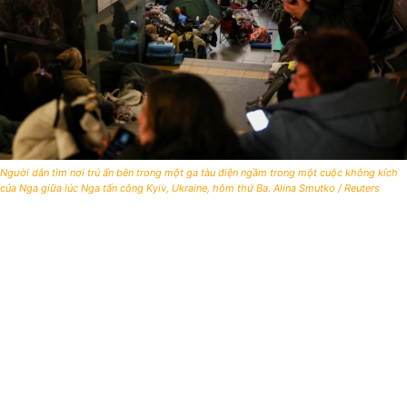
Người dân tìm nơi trú ẩn bên trong một ga tàu điện ngầm trong một cuộc không kích
của Nga giữa lúc Nga tấn công Kyiv, Ukraine, hôm thứ Ba. Alina Smutko / Reuters