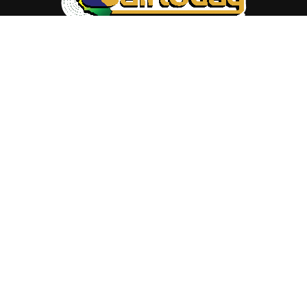
ABOUT US
Trang web
baocalitoday.com
là sản phẩm của Hệ Thống
Truyền Thông Cali Today
Tòa soạn: 1310 Tully Road #109, San Jose, CA 95122
Tel: (408) 482-6527
Contact us:
nam@baocalitoday.com
FOLLOW US