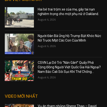
Hai bé trai trộm xe của mẹ, gây tai nạn
nghiêm trọng cho một phụ nữ ở Oakland.
August 6, 2026
Người Đàn Bà Ủng Hộ Trump Bật Khóc Nức
Nở Trước Mặt Các Con Của Mình
August 6, 2026
CSVN Lại Dở Trò “Nắn Gân!” Quấy Phá
Cộng Đồng Người Việt Quốc Gia Hải Ngoại?
Nam Bắc Cali Sôi Sục Khí Thế Chống...
August 6, 2026
VIDEO MỚI NHẤT
Vụ án tham nhũng Sheng Thao – David