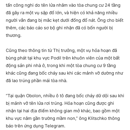
tấn công nghi do tên lửa nhắm vào tòa chung cư 24 tầng
đã gây ra một vụ sập đổ lớn, và hiện có khả năng nhiều
người vẫn đang bị mắc kẹt dưới đống đổ nát. Ông cho biết
thêm, các báo cáo sơ bộ ghi nhận đã có bốn người bị
thương.
Cũng theo thông tin từ Thị trưởng, một vụ hỏa hoạn đã
bùng phát tại khu vực Podil trên khuôn viên của một bất
động sản phi nhà ở, trong khi một tòa chung cư 9 tầng
khác cũng đang bốc cháy sau khi các mảnh vỡ dường như
đã lao trúng phần mái tòa nhà.
“Tại quận Obolon, nhiều ô tô đang bốc cháy dữ dội sau khi
bị mảnh vỡ tên lửa rơi trúng. Hỏa hoạn cũng được ghi
nhận tại hai địa điểm không gian mở khác, bao gồm một
khu vực nằm gần trường mầm non,” ông Klitschko thông
báo trên ứng dụng Telegram.