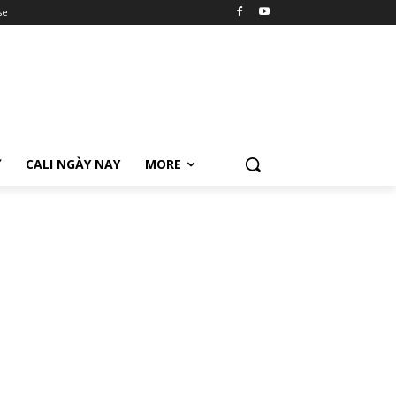
se
Ữ
CALI NGÀY NAY
MORE