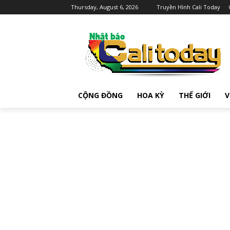
Thursday, August 6, 2026
Truyền Hình Cali Today
CỘNG ĐỒNG
HOA KỲ
THẾ GIỚI
V