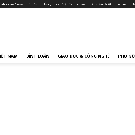
Calitoday News
Cõi Vĩnh Hằng
Rao Vặt Cali Today
Làng Báo Việt
Terms of U
IỆT NAM
BÌNH LUẬN
GIÁO DỤC & CÔNG NGHỆ
PHỤ N