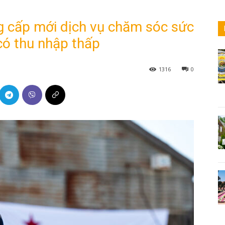
cấp mới dịch vụ chăm sóc sức
có thu nhập thấp
1316
0