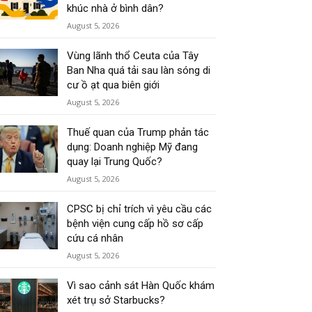
khúc nhà ở bình dân?
August 5, 2026
Vùng lãnh thổ Ceuta của Tây
Ban Nha quá tải sau làn sóng di
cư ồ ạt qua biên giới
August 5, 2026
Thuế quan của Trump phản tác
dụng: Doanh nghiệp Mỹ đang
quay lại Trung Quốc?
August 5, 2026
CPSC bị chỉ trích vì yêu cầu các
bệnh viện cung cấp hồ sơ cấp
cứu cá nhân
August 5, 2026
Vì sao cảnh sát Hàn Quốc khám
xét trụ sở Starbucks?