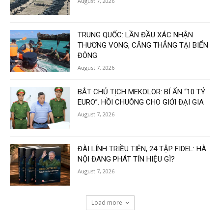
August 7, 2026
TRUNG QUỐC: LẦN ĐẦU XÁC NHẬN
THƯƠNG VONG, CĂNG THẲNG TẠI BIỂN
ĐÔNG
August 7, 2026
BẮT CHỦ TỊCH MEKOLOR: BÍ ẨN “10 TỶ
EURO”. HỒI CHUÔNG CHO GIỚI ĐẠI GIA
August 7, 2026
ĐÀI LÍNH TRIỀU TIÊN, 24 TẬP FIDEL: HÀ
NỘI ĐANG PHÁT TÍN HIỆU GÌ?
August 7, 2026
Load more