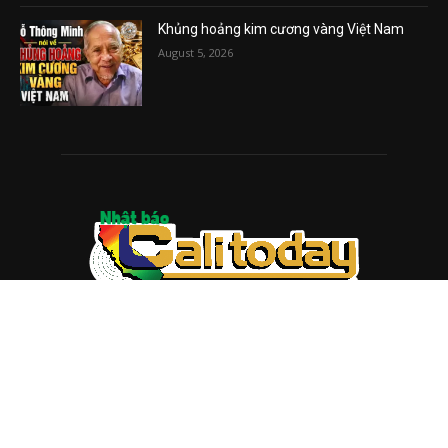
Khủng hoảng kim cương vàng Việt Nam
August 5, 2026
ABOUT US
Trang web
baocalitoday.com
là sản phẩm của Hệ Thống
Truyền Thông Cali Today