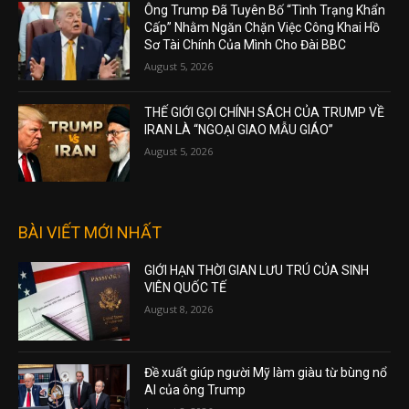
Ông Trump Đã Tuyên Bố “Tình Trạng Khẩn
Cấp” Nhằm Ngăn Chặn Việc Công Khai Hồ
Sơ Tài Chính Của Mình Cho Đài BBC
August 5, 2026
THẾ GIỚI GỌI CHÍNH SÁCH CỦA TRUMP VỀ
IRAN LÀ “NGOẠI GIAO MẪU GIÁO”
August 5, 2026
BÀI VIẾT MỚI NHẤT
GIỚI HẠN THỜI GIAN LƯU TRÚ CỦA SINH
VIÊN QUỐC TẾ
August 8, 2026
Đề xuất giúp người Mỹ làm giàu từ bùng nổ
AI của ông Trump