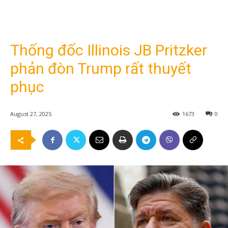
Thống đốc Illinois JB Pritzker
phản đòn Trump rất thuyết
phục
August 27, 2025
1673
0