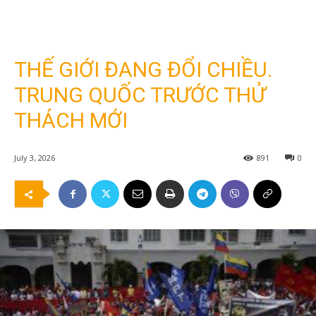
THẾ GIỚI ĐANG ĐỔI CHIỀU.
TRUNG QUỐC TRƯỚC THỬ
THÁCH MỚI
July 3, 2026
891
0