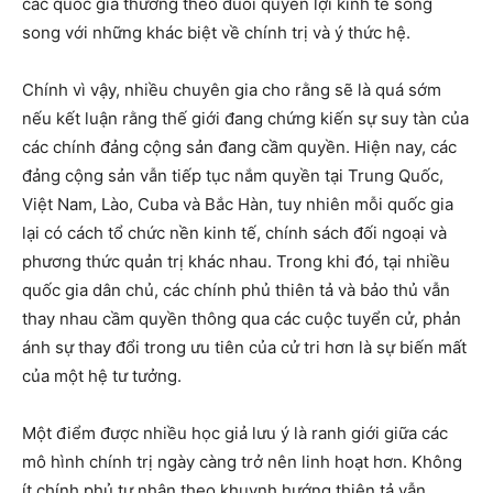
các quốc gia thường theo đuổi quyền lợi kinh tế song
song với những khác biệt về chính trị và ý thức hệ.
Chính vì vậy, nhiều chuyên gia cho rằng sẽ là quá sớm
nếu kết luận rằng thế giới đang chứng kiến sự suy tàn của
các chính đảng cộng sản đang cầm quyền. Hiện nay, các
đảng cộng sản vẫn tiếp tục nắm quyền tại Trung Quốc,
Việt Nam, Lào, Cuba và Bắc Hàn, tuy nhiên mỗi quốc gia
lại có cách tổ chức nền kinh tế, chính sách đối ngoại và
phương thức quản trị khác nhau. Trong khi đó, tại nhiều
quốc gia dân chủ, các chính phủ thiên tả và bảo thủ vẫn
thay nhau cầm quyền thông qua các cuộc tuyển cử, phản
ánh sự thay đổi trong ưu tiên của cử tri hơn là sự biến mất
của một hệ tư tưởng.
Một điểm được nhiều học giả lưu ý là ranh giới giữa các
mô hình chính trị ngày càng trở nên linh hoạt hơn. Không
ít chính phủ tự nhận theo khuynh hướng thiên tả vẫn