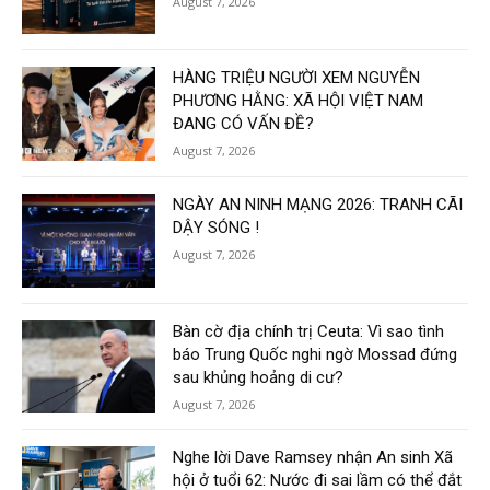
August 7, 2026
HÀNG TRIỆU NGƯỜI XEM NGUYỄN
PHƯƠNG HẰNG: XÃ HỘI VIỆT NAM
ĐANG CÓ VẤN ĐỀ?
August 7, 2026
NGÀY AN NINH MẠNG 2026: TRANH CÃI
DẬY SÓNG !
August 7, 2026
Bàn cờ địa chính trị Ceuta: Vì sao tình
báo Trung Quốc nghi ngờ Mossad đứng
sau khủng hoảng di cư?
August 7, 2026
Nghe lời Dave Ramsey nhận An sinh Xã
hội ở tuổi 62: Nước đi sai lầm có thể đắt