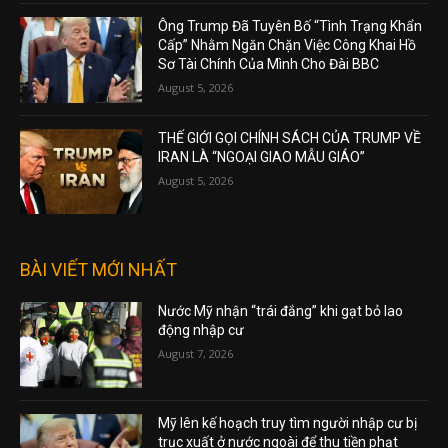
Ông Trump Đã Tuyên Bố “Tình Trạng Khẩn
Cấp” Nhằm Ngăn Chặn Việc Công Khai Hồ
Sơ Tài Chính Của Mình Cho Đài BBC
August 5, 2026
THẾ GIỚI GỌI CHÍNH SÁCH CỦA TRUMP VỀ
IRAN LÀ “NGOẠI GIAO MẪU GIÁO”
August 5, 2026
BÀI VIẾT MỚI NHẤT
Nước Mỹ nhận “trái đắng” khi gạt bỏ lao
động nhập cư
August 7, 2026
Mỹ lên kế hoạch truy tìm người nhập cư bị
trục xuất ở nước ngoài để thu tiền phạt