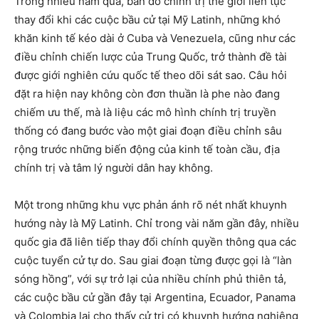
Trong nhiều năm qua, bản đồ chính trị thế giới liên tục
thay đổi khi các cuộc bầu cử tại Mỹ Latinh, những khó
khăn kinh tế kéo dài ở Cuba và Venezuela, cũng như các
điều chỉnh chiến lược của Trung Quốc, trở thành đề tài
được giới nghiên cứu quốc tế theo dõi sát sao. Câu hỏi
đặt ra hiện nay không còn đơn thuần là phe nào đang
chiếm ưu thế, mà là liệu các mô hình chính trị truyền
thống có đang bước vào một giai đoạn điều chỉnh sâu
rộng trước những biến động của kinh tế toàn cầu, địa
chính trị và tâm lý người dân hay không.
Một trong những khu vực phản ánh rõ nét nhất khuynh
hướng này là Mỹ Latinh. Chỉ trong vài năm gần đây, nhiều
quốc gia đã liên tiếp thay đổi chính quyền thông qua các
cuộc tuyển cử tự do. Sau giai đoạn từng được gọi là “làn
sóng hồng”, với sự trở lại của nhiều chính phủ thiên tả,
các cuộc bầu cử gần đây tại Argentina, Ecuador, Panama
và Colombia lại cho thấy cử tri có khuynh hướng nghiêng