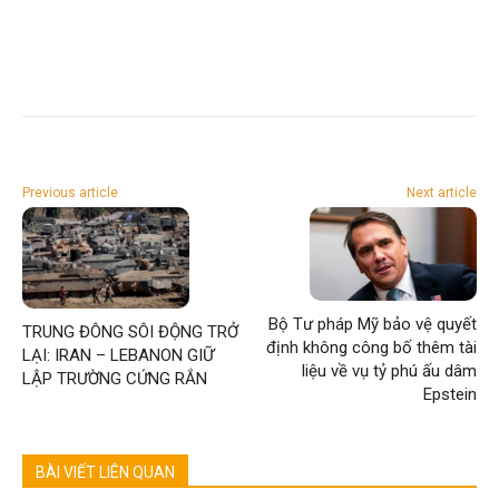
Previous article
Next article
Bộ Tư pháp Mỹ bảo vệ quyết
TRUNG ĐÔNG SÔI ĐỘNG TRỞ
định không công bố thêm tài
LẠI: IRAN – LEBANON GIỮ
liệu về vụ tỷ phú ấu dâm
LẬP TRƯỜNG CỨNG RẮN
Epstein
BÀI VIẾT LIÊN QUAN