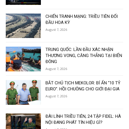
CHIẾN TRANH MẠNG: TRIỀU TIÊN ĐỐI
ĐẦU HOA KỲ
August 7, 2026
TRUNG QUỐC: LẦN ĐẦU XÁC NHẬN
THƯƠNG VONG, CĂNG THẲNG TẠI BIỂN
ĐÔNG
August 7, 2026
BẮT CHỦ TỊCH MEKOLOR: BÍ ẨN “10 TỶ
EURO”. HỒI CHUÔNG CHO GIỚI ĐẠI GIA
August 7, 2026
ĐÀI LÍNH TRIỀU TIÊN, 24 TẬP FIDEL: HÀ
NỘI ĐANG PHÁT TÍN HIỆU GÌ?