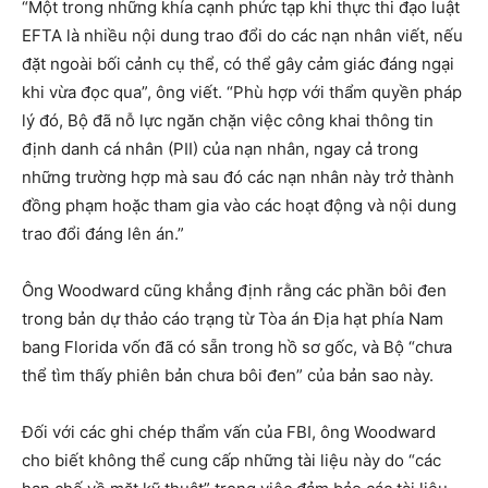
“Một trong những khía cạnh phức tạp khi thực thi đạo luật
EFTA là nhiều nội dung trao đổi do các nạn nhân viết, nếu
đặt ngoài bối cảnh cụ thể, có thể gây cảm giác đáng ngại
khi vừa đọc qua”, ông viết. “Phù hợp với thẩm quyền pháp
lý đó, Bộ đã nỗ lực ngăn chặn việc công khai thông tin
định danh cá nhân (PII) của nạn nhân, ngay cả trong
những trường hợp mà sau đó các nạn nhân này trở thành
đồng phạm hoặc tham gia vào các hoạt động và nội dung
trao đổi đáng lên án.”
Ông Woodward cũng khẳng định rằng các phần bôi đen
trong bản dự thảo cáo trạng từ Tòa án Địa hạt phía Nam
bang Florida vốn đã có sẵn trong hồ sơ gốc, và Bộ “chưa
thể tìm thấy phiên bản chưa bôi đen” của bản sao này.
Đối với các ghi chép thẩm vấn của FBI, ông Woodward
cho biết không thể cung cấp những tài liệu này do “các