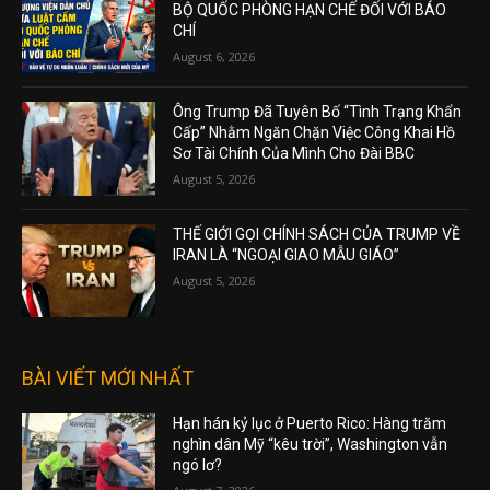
BỘ QUỐC PHÒNG HẠN CHẾ ĐỐI VỚI BÁO
CHÍ
August 6, 2026
Ông Trump Đã Tuyên Bố “Tình Trạng Khẩn
Cấp” Nhằm Ngăn Chặn Việc Công Khai Hồ
Sơ Tài Chính Của Mình Cho Đài BBC
August 5, 2026
THẾ GIỚI GỌI CHÍNH SÁCH CỦA TRUMP VỀ
IRAN LÀ “NGOẠI GIAO MẪU GIÁO”
August 5, 2026
BÀI VIẾT MỚI NHẤT
Hạn hán kỷ lục ở Puerto Rico: Hàng trăm
nghìn dân Mỹ “kêu trời”, Washington vẫn
ngó lơ?