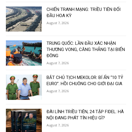
CHIẾN TRANH MẠNG: TRIỀU TIÊN ĐỐI
ĐẦU HOA KỲ
August 7, 2026
TRUNG QUỐC: LẦN ĐẦU XÁC NHẬN
THƯƠNG VONG, CĂNG THẲNG TẠI BIỂN
ĐÔNG
August 7, 2026
BẮT CHỦ TỊCH MEKOLOR: BÍ ẨN “10 TỶ
EURO”. HỒI CHUÔNG CHO GIỚI ĐẠI GIA
August 7, 2026
ĐÀI LÍNH TRIỀU TIÊN, 24 TẬP FIDEL: HÀ
NỘI ĐANG PHÁT TÍN HIỆU GÌ?
August 7, 2026