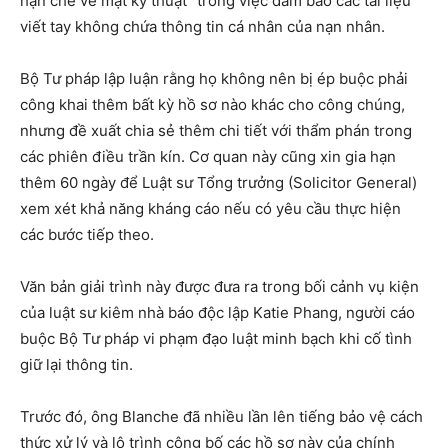
hạn chế về mặt kỹ thuật” trong việc đảm bảo các tài liệu
viết tay không chứa thông tin cá nhân của nạn nhân.
Bộ Tư pháp lập luận rằng họ không nên bị ép buộc phải
công khai thêm bất kỳ hồ sơ nào khác cho công chúng,
nhưng đề xuất chia sẻ thêm chi tiết với thẩm phán trong
các phiên điều trần kín. Cơ quan này cũng xin gia hạn
thêm 60 ngày để Luật sư Tổng trưởng (Solicitor General)
xem xét khả năng kháng cáo nếu có yêu cầu thực hiện
các bước tiếp theo.
Văn bản giải trình này được đưa ra trong bối cảnh vụ kiện
của luật sư kiêm nhà báo độc lập Katie Phang, người cáo
buộc Bộ Tư pháp vi phạm đạo luật minh bạch khi cố tình
giữ lại thông tin.
Trước đó, ông Blanche đã nhiều lần lên tiếng bảo vệ cách
thức xử lý và lộ trình công bố các hồ sơ này của chính