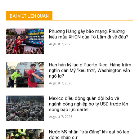
BÀI VIẾT LIÊN QUAN
Phương Hằng gây bão mạng, Phường
kiểu mẫu XHCN của Tô Lâm đi về đâu?
August 7, 2026
Hạn hán kỷ lục ở Puerto Rico: Hàng trăm
nghìn dân Mỹ “kêu trời”, Washington vẫn
ngó lơ?
August 7, 2026
Mexico điều động quân đội bảo vệ
ngành công nghiệp bơ tỷ USD trước làn
sóng bạo lực cartel
August 7, 2026
Nước Mỹ nhận “trái đắng” khi gạt bỏ lao
động nhập cư