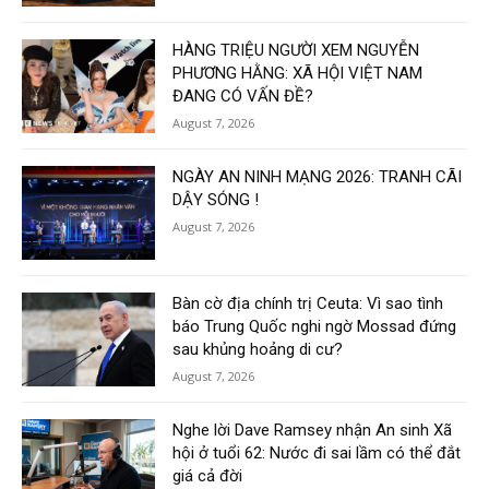
HÀNG TRIỆU NGƯỜI XEM NGUYỄN
PHƯƠNG HẰNG: XÃ HỘI VIỆT NAM
ĐANG CÓ VẤN ĐỀ?
August 7, 2026
NGÀY AN NINH MẠNG 2026: TRANH CÃI
DẬY SÓNG !
August 7, 2026
Bàn cờ địa chính trị Ceuta: Vì sao tình
báo Trung Quốc nghi ngờ Mossad đứng
sau khủng hoảng di cư?
August 7, 2026
Nghe lời Dave Ramsey nhận An sinh Xã
hội ở tuổi 62: Nước đi sai lầm có thể đắt
giá cả đời