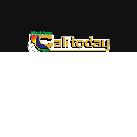
ABOUT US
Trang web
baocalitoday.com
là sản phẩm của Hệ Thống
Truyền Thông Cali Today
Tòa soạn: 1310 Tully Road #109, San Jose, CA 95122
Tel: (408) 482-6527
Contact us:
nam@baocalitoday.com