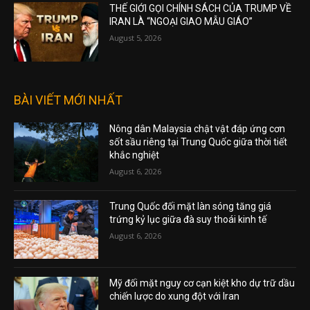
THẾ GIỚI GỌI CHÍNH SÁCH CỦA TRUMP VỀ
IRAN LÀ “NGOẠI GIAO MẪU GIÁO”
August 5, 2026
BÀI VIẾT MỚI NHẤT
Nông dân Malaysia chật vật đáp ứng cơn
sốt sầu riêng tại Trung Quốc giữa thời tiết
khắc nghiệt
August 6, 2026
Trung Quốc đối mặt làn sóng tăng giá
trứng kỷ lục giữa đà suy thoái kinh tế
August 6, 2026
Mỹ đối mặt nguy cơ cạn kiệt kho dự trữ dầu
chiến lược do xung đột với Iran