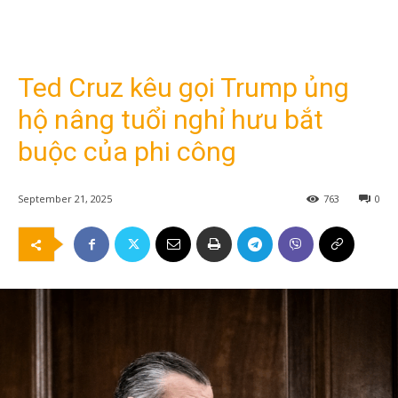
Ted Cruz kêu gọi Trump ủng
hộ nâng tuổi nghỉ hưu bắt
buộc của phi công
September 21, 2025
763
0