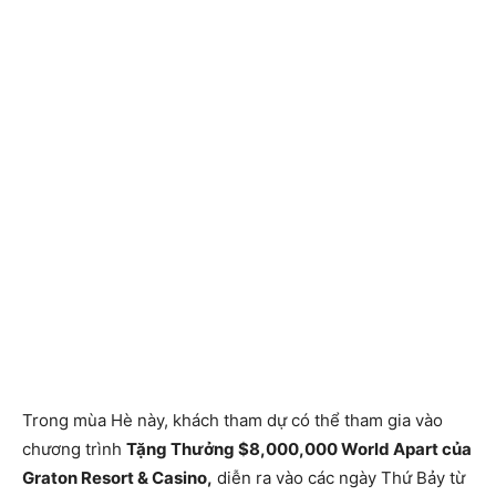
Trong mùa Hè này, khách tham dự có thể tham gia vào
chương trình
Tặng Thưởng $8,000,000 World Apart của
Graton Resort & Casino,
diễn ra vào các ngày Thứ Bảy từ