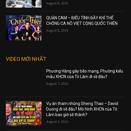
August 8, 2026
QUẬN CAM – BIỂU TÌNH ĐẦY KHÍ THẾ
CHỐNG CA NÔ VIỆT CỘNG QUỐC THIÊN
August 8, 2026
VIDEO MỚI NHẤT
Phương Hằng gây bão mạng, Phường kiểu
mẫu XHCN của Tô Lâm đi về đâu?
August 7, 2026
Vụ án tham nhũng Sheng Thao – David
Duong đi về đâu? Mô hình XHCN của Tô
Lâm bao giờ sẽ thành?
August 5, 2026