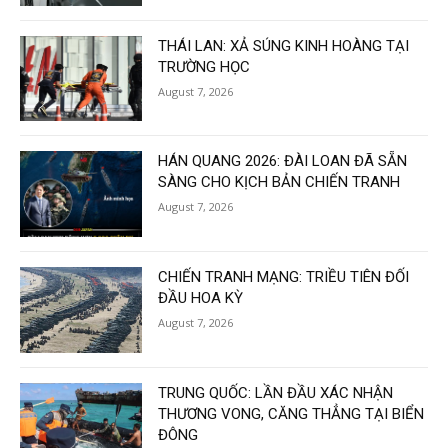
THÁI LAN: XẢ SÚNG KINH HOÀNG TẠI
TRƯỜNG HỌC
August 7, 2026
HÁN QUANG 2026: ĐÀI LOAN ĐÃ SẴN
SÀNG CHO KỊCH BẢN CHIẾN TRANH
August 7, 2026
CHIẾN TRANH MẠNG: TRIỀU TIÊN ĐỐI
ĐẦU HOA KỲ
August 7, 2026
TRUNG QUỐC: LẦN ĐẦU XÁC NHẬN
THƯƠNG VONG, CĂNG THẲNG TẠI BIỂN
ĐÔNG