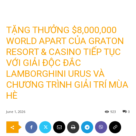
TẶNG THƯỞNG $8,000,000
WORLD APART CỦA GRATON
RESORT & CASINO TIẾP TỤC
VỚI GIẢI ĐỘC ĐẮC
LAMBORGHINI URUS VÀ
CHƯƠNG TRÌNH GIẢI TRÍ MÙA
HÈ
June 1, 2026
923
0