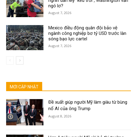
nghìn dân Mỹ “kêu trời”, Washington vẫn
ngó lơ?
August 7, 2026
Mexico điều động quân đội bảo vệ
ngành công nghiệp bơ tỷ USD trước làn
sóng bạo lực cartel
August 7, 2026
MỚI CẬP NHẬT
Đề xuất giúp người Mỹ làm giàu từ bùng
nổ AI của ông Trump
August 8, 2026