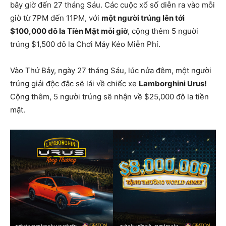
bây giờ đến 27 tháng Sáu. Các cuộc xổ số diễn ra vào mỗi
giờ từ 7PM đến 11PM, với
một người trúng lên tới
$100,000 đô la Tiền Mặt mỗi giờ
, cộng thêm 5 nguời
trúng $1,500 đô la Chơi Máy Kéo Miễn Phí.
Vào Thứ Bảy, ngày 27 tháng Sáu, lúc nửa đêm, một người
trúng giải độc đắc sẽ lái về chiếc xe
Lamborghini Urus!
Cộng thêm, 5 người trúng sẽ nhận về $25,000 đô la tiền
mặt.