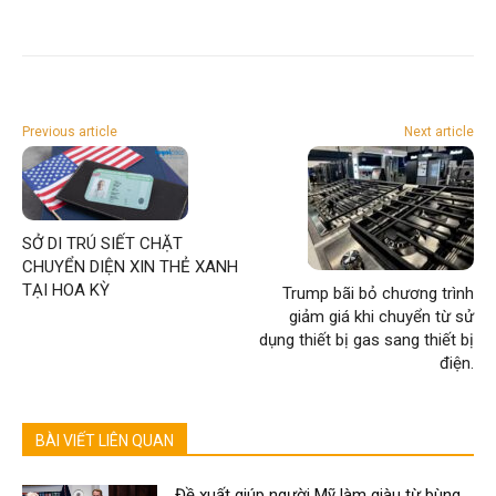
Previous article
Next article
SỞ DI TRÚ SIẾT CHẶT
CHUYỂN DIỆN XIN THẺ XANH
TẠI HOA KỲ
Trump bãi bỏ chương trình
giảm giá khi chuyển từ sử
dụng thiết bị gas sang thiết bị
điện.
BÀI VIẾT LIÊN QUAN
Đề xuất giúp người Mỹ làm giàu từ bùng