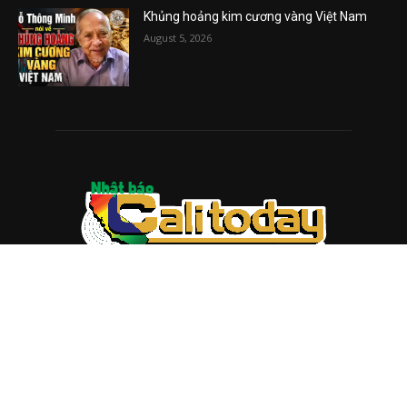
Khủng hoảng kim cương vàng Việt Nam
August 5, 2026
ABOUT US
Trang web
baocalitoday.com
là sản phẩm của Hệ Thống
Truyền Thông Cali Today