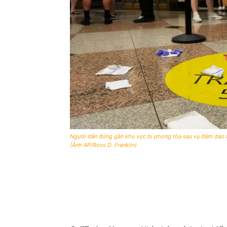
Người dân đứng gần khu vực bị phong tỏa sau vụ đâm dao t
(Ảnh AP/Ross D. Franklin)