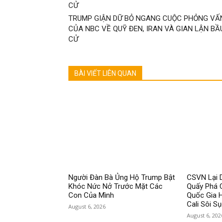
TRUMP GIẬN DỮ BỎ NGANG CUỘC PHỎNG VẤ
CỦA NBC VỀ QUỸ ĐEN, IRAN VÀ GIAN LẬN BẦ
CỬ
BÀI VIẾT LIÊN QUAN
Người Đàn Bà Ủng Hộ Trump Bật
CSVN Lại D
Khóc Nức Nở Trước Mặt Các
Quấy Phá 
Con Của Mình
Quốc Gia 
Cali Sôi Sụ
August 6, 2026
August 6, 202