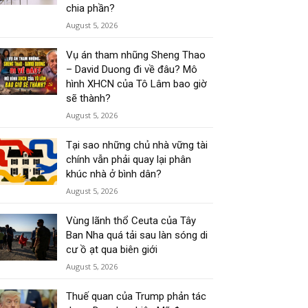
chia phần?
August 5, 2026
Vụ án tham nhũng Sheng Thao
– David Duong đi về đâu? Mô
hình XHCN của Tô Lâm bao giờ
sẽ thành?
August 5, 2026
Tại sao những chủ nhà vững tài
chính vẫn phải quay lại phân
khúc nhà ở bình dân?
August 5, 2026
Vùng lãnh thổ Ceuta của Tây
Ban Nha quá tải sau làn sóng di
cư ồ ạt qua biên giới
August 5, 2026
Thuế quan của Trump phản tác