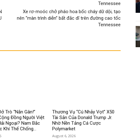
N
Xe rơ-moóc chở pháo hoa bốc cháy dữ dội, tạo
U
nên “màn trình diễn” bất đắc dĩ trên đường cao tốc
Tennessee
ở Trò “Nắn Gân!”
Thương Vụ “Cú Nhảy Vọt” X50
Cộng Đồng Người Việt
Tài Sản Của Donald Trump Jr.
Hải Ngoại? Nam Bắc
Nhờ Nền Tảng Cá Cược
c Khí Thế Chống...
Polymarket
6
August 6, 2026