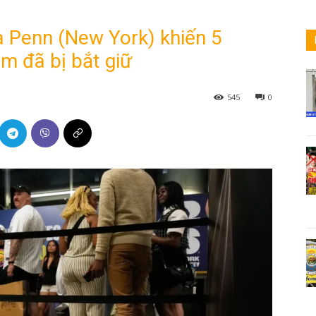
a Penn (New York) khiến 5
ạm đã bị bắt giữ
545
0