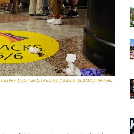
ại ga Penn Station vào Chủ nhật, ngày 7 tháng 6 năm 2026, ở New York.