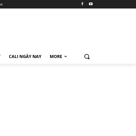
se
Ữ
CALI NGÀY NAY
MORE