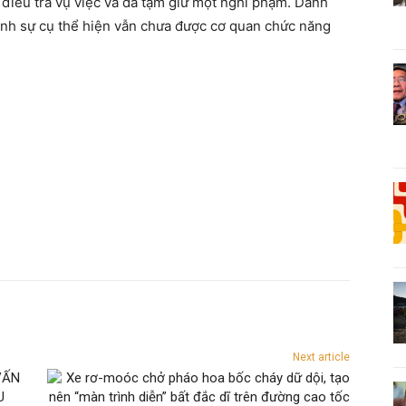
 điều tra vụ việc và đã tạm giữ một nghi phạm. Danh
ình sự cụ thể hiện vẫn chưa được cơ quan chức năng
Next article