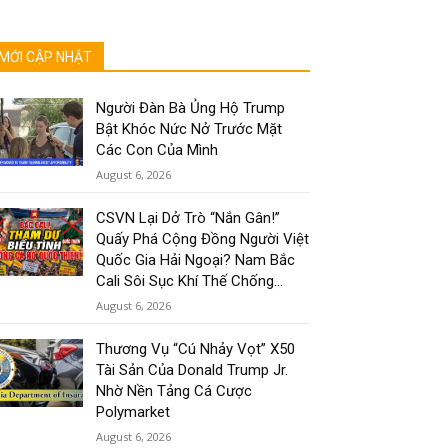
MỚI CẬP NHẬT
Người Đàn Bà Ủng Hộ Trump
Bật Khóc Nức Nở Trước Mặt
Các Con Của Mình
August 6, 2026
CSVN Lại Dở Trò “Nắn Gân!”
Quấy Phá Cộng Đồng Người Việt
Quốc Gia Hải Ngoại? Nam Bắc
Cali Sôi Sục Khí Thế Chống...
August 6, 2026
Thương Vụ “Cú Nhảy Vọt” X50
Tài Sản Của Donald Trump Jr.
Nhờ Nền Tảng Cá Cược
Polymarket
August 6, 2026