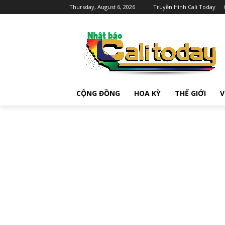
Thursday, August 6, 2026
Truyền Hình Cali Today
CỘNG ĐỒNG
HOA KỲ
THẾ GIỚI
V