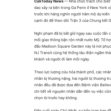
CaliToday News
— Nhà chức trách cho biết
dao xảy ra bên trong Ga Penn ở New York và
trước khi hàng nghìn người hâm mộ dự kiến
cạnh đó để theo dõi Trận 3 của Chung kết G
Nghi phạm đã bị bắt giữ ngay sau cuộc tấn 
mối giao thông bận rộn nhất nước Mỹ. Tổ hợ
đấu Madison Square Garden này là nơi phục 
NJ Transit cùng hệ thống tàu điện ngầm th
khách và người đi làm mỗi ngày.
Theo lực lượng cứu hỏa thành phố, các nhân 
nhân bị thương nặng, hai người bị thương t
nhân đều đã được đưa đến Bệnh viện Bellev
chi tiết về nguyên nhân dẫn đến vụ việc cũn
chọn từ trước hay không.
Đến cuối ngày Chủ Nhật, sự hỗn loạn ban 