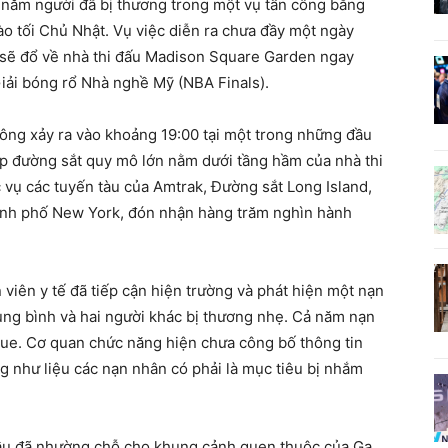
 năm người đã bị thương trong một vụ tấn công bằng
o tối Chủ Nhật. Vụ việc diễn ra chưa đầy một ngày
 sẽ đổ về nhà thi đấu Madison Square Garden ngay
iải bóng rổ Nhà nghề Mỹ (NBA Finals).
công xảy ra vào khoảng 19:00 tại một trong những đầu
p đường sắt quy mô lớn nằm dưới tầng hầm của nhà thi
vụ các tuyến tàu của Amtrak, Đường sắt Long Island,
ành phố New York, đón nhận hàng trăm nghìn hành
viên y tế đã tiếp cận hiện trường và phát hiện một nạn
rung bình và hai người khác bị thương nhẹ. Cả năm nạn
ue. Cơ quan chức năng hiện chưa công bố thông tin
g như liệu các nạn nhân có phải là mục tiêu bị nhắm
đầu đã nhường chỗ cho khung cảnh quen thuộc của Ga