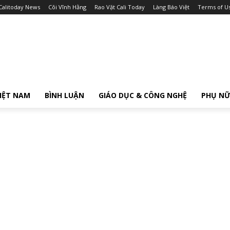
Calitoday News
Cõi Vĩnh Hằng
Rao Vặt Cali Today
Làng Báo Việt
Terms of U
IỆT NAM
BÌNH LUẬN
GIÁO DỤC & CÔNG NGHỆ
PHỤ N