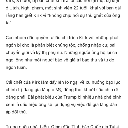
Kirk, 31 tuổi, bị bắn chết khi trả lời câu hỏi tại một sự kiện
ở Utah. Nghi phạm, một sinh viên 22 tuổi, khai với bạn gái
rằng hắn giết Kirk vì “không chịu nổi sự thù ghét của ông
ta”.
Các nhóm dân quyền từ lâu chỉ trích Kirk với những phát
ngôn bị cho là phân biệt chủng tộc, chống nhập cư, bài
chuyển giới và kỳ thị phụ nữ. Những người ủng hộ lại ca
ngợi ông như một người bảo vệ giá trị bảo thủ và tự do
ngôn luận.
Cái chết của Kirk làm dấy lên lo ngại về xu hướng bạo lực
chính trị đang gia tăng ở Mỹ, đồng thời khoét sâu chia rẽ
đảng phái. Bài phát biểu của Trump bị nhiều nhà phê bình
xem là dấu hiệu ông sẽ lợi dụng vụ việc để gia tăng đàn
áp đối thủ.
Trong phần phát biểu, Giám đốc Tình báo Quốc gia Tulsi