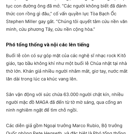
tục con đường ông đã mở. “Các người không biết đã đánh
thức con rồng gì đâu,” cố vấn quyền lực Tòa Bạch Ốc
Stephen Miller gay gắt. “Chúng tôi quyết tâm cứu nền văn
minh, cứu phương Tây, cứu nền cộng hòa.”
Phó tổng thống và nội các lên tiếng
Buổi lễ còn có sự góp mặt của các nghệ sĩ nhạc rock Kitô
giáo, tạo bầu không khí như một buổi lễ Chúa nhật tại nhà
thờ lớn. Khán giả nhiều người nhắm mắt, giơ tay, nước mắt
lăn dài trong lúc ca khúc vang lên.
Sân vận động với sức chứa 63.000 người chật kín, nhiều
người mặc đồ MAGA đã đến từ tờ mờ sáng, qua cổng an
ninh nghiêm ngặt để tìm chỗ ngồi.
Các diễn giả gồm Ngoại trưởng Marco Rubio, Bộ trưởng
Quốc phòng Pete Hegseth, và đặc biệt là Phó tổng thống