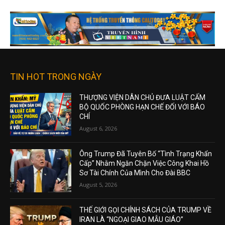
TIN HOT TRONG NGÀY
THƯỢNG VIỆN DÂN CHỦ ĐƯA LUẬT CẤM
BỘ QUỐC PHÒNG HẠN CHẾ ĐỐI VỚI BÁO
CHÍ
August 6, 2026
Ông Trump Đã Tuyên Bố “Tình Trạng Khẩn
Cấp” Nhằm Ngăn Chặn Việc Công Khai Hồ
Sơ Tài Chính Của Mình Cho Đài BBC
August 5, 2026
THẾ GIỚI GỌI CHÍNH SÁCH CỦA TRUMP VỀ
IRAN LÀ “NGOẠI GIAO MẪU GIÁO”