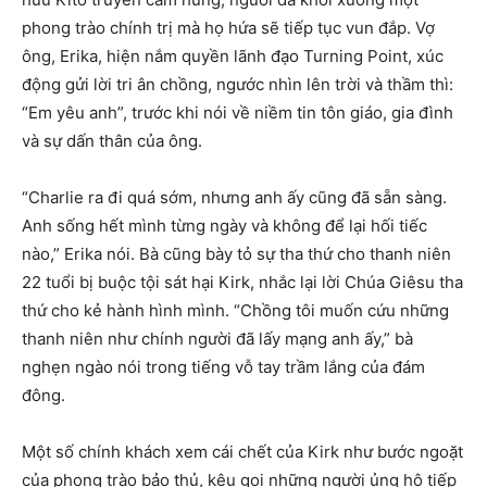
phong trào chính trị mà họ hứa sẽ tiếp tục vun đắp. Vợ
ông, Erika, hiện nắm quyền lãnh đạo Turning Point, xúc
động gửi lời tri ân chồng, ngước nhìn lên trời và thầm thì:
“Em yêu anh”, trước khi nói về niềm tin tôn giáo, gia đình
và sự dấn thân của ông.
“Charlie ra đi quá sớm, nhưng anh ấy cũng đã sẵn sàng.
Anh sống hết mình từng ngày và không để lại hối tiếc
nào,” Erika nói. Bà cũng bày tỏ sự tha thứ cho thanh niên
22 tuổi bị buộc tội sát hại Kirk, nhắc lại lời Chúa Giêsu tha
thứ cho kẻ hành hình mình. “Chồng tôi muốn cứu những
thanh niên như chính người đã lấy mạng anh ấy,” bà
nghẹn ngào nói trong tiếng vỗ tay trầm lắng của đám
đông.
Một số chính khách xem cái chết của Kirk như bước ngoặt
của phong trào bảo thủ, kêu gọi những người ủng hộ tiếp