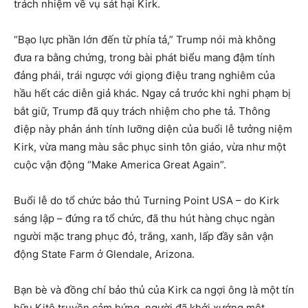
trách nhiệm về vụ sát hại Kirk.
“Bạo lực phần lớn đến từ phía tả,” Trump nói mà không
đưa ra bằng chứng, trong bài phát biểu mang đậm tính
đảng phái, trái ngược với giọng điệu trang nghiêm của
hầu hết các diễn giả khác. Ngay cả trước khi nghi phạm bị
bắt giữ, Trump đã quy trách nhiệm cho phe tả. Thông
điệp này phản ánh tính lưỡng diện của buổi lễ tưởng niệm
Kirk, vừa mang màu sắc phục sinh tôn giáo, vừa như một
cuộc vận động “Make America Great Again”.
Buổi lễ do tổ chức bảo thủ Turning Point USA – do Kirk
sáng lập – đứng ra tổ chức, đã thu hút hàng chục ngàn
người mặc trang phục đỏ, trắng, xanh, lấp đầy sân vận
động State Farm ở Glendale, Arizona.
Bạn bè và đồng chí bảo thủ của Kirk ca ngợi ông là một tín
hữu Kitô truyền cảm hứng, người đã khởi xướng một