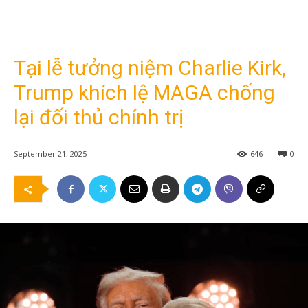
Tại lễ tưởng niệm Charlie Kirk,
Trump khích lệ MAGA chống
lại đối thủ chính trị
September 21, 2025
646
0