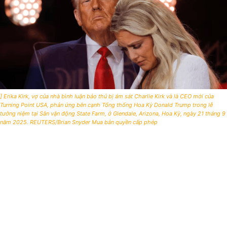
] Erika Kirk, vợ của nhà bình luận bảo thủ bị ám sát Charlie Kirk và là CEO mới của
Turning Point USA, phản ứng bên cạnh Tổng thống Hoa Kỳ Donald Trump trong lễ
tưởng niệm tại Sân vận động State Farm, ở Glendale, Arizona, Hoa Kỳ, ngày 21 tháng 9
năm 2025. REUTERS/Brian Snyder Mua bản quyền cấp phép