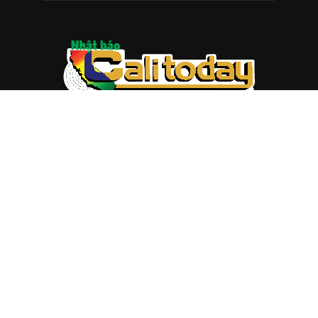
ABOUT US
Trang web
baocalitoday.com
là sản phẩm của Hệ Thống
Truyền Thông Cali Today
Tòa soạn: 1310 Tully Road #109, San Jose, CA 95122
Tel: (408) 482-6527
Contact us:
nam@baocalitoday.com