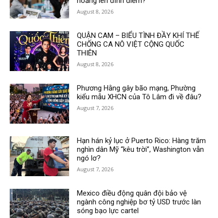
hoảng lên đỉnh điểm?
August 8, 2026
QUẬN CAM – BIỂU TÌNH ĐẦY KHÍ THẾ
CHỐNG CA NÔ VIỆT CỘNG QUỐC
THIÊN
August 8, 2026
Phương Hằng gây bão mạng, Phường
kiểu mẫu XHCN của Tô Lâm đi về đâu?
August 7, 2026
Hạn hán kỷ lục ở Puerto Rico: Hàng trăm
nghìn dân Mỹ “kêu trời”, Washington vẫn
ngó lơ?
August 7, 2026
Mexico điều động quân đội bảo vệ
ngành công nghiệp bơ tỷ USD trước làn
sóng bạo lực cartel