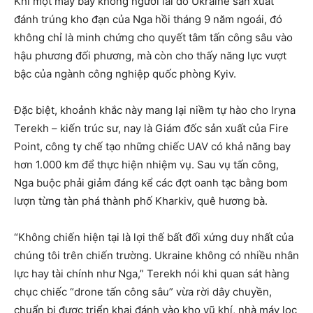
Khi một máy bay không người lái do Ukraine sản xuất
đánh trúng kho đạn của Nga hồi tháng 9 năm ngoái, đó
không chỉ là minh chứng cho quyết tâm tấn công sâu vào
hậu phương đối phương, mà còn cho thấy năng lực vượt
bậc của ngành công nghiệp quốc phòng Kyiv.
Đặc biệt, khoảnh khắc này mang lại niềm tự hào cho Iryna
Terekh – kiến trúc sư, nay là Giám đốc sản xuất của Fire
Point, công ty chế tạo những chiếc UAV có khả năng bay
hơn 1.000 km để thực hiện nhiệm vụ. Sau vụ tấn công,
Nga buộc phải giảm đáng kể các đợt oanh tạc bằng bom
lượn từng tàn phá thành phố Kharkiv, quê hương bà.
“Không chiến hiện tại là lợi thế bất đối xứng duy nhất của
chúng tôi trên chiến trường. Ukraine không có nhiều nhân
lực hay tài chính như Nga,” Terekh nói khi quan sát hàng
chục chiếc “drone tấn công sâu” vừa rời dây chuyền,
chuẩn bị được triển khai đánh vào kho vũ khí, nhà máy lọc