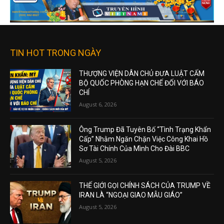
TIN HOT TRONG NGÀY
THƯỢNG VIỆN DÂN CHỦ ĐƯA LUẬT CẤM
BỘ QUỐC PHÒNG HẠN CHẾ ĐỐI VỚI BÁO
CHÍ
August 6, 2026
Ông Trump Đã Tuyên Bố “Tình Trạng Khẩn
Cấp” Nhằm Ngăn Chặn Việc Công Khai Hồ
Sơ Tài Chính Của Mình Cho Đài BBC
August 5, 2026
THẾ GIỚI GỌI CHÍNH SÁCH CỦA TRUMP VỀ
IRAN LÀ “NGOẠI GIAO MẪU GIÁO”
August 5, 2026